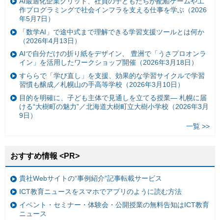
AI最適化企業グリッド、社員の子どもたちが配船ゲームや工
作プログラミングで社会インフラを支える仕事を学ぶ（2026
年5月7日）
「数学AI」で途中式まで理解できる学習支援ツールとは何か
（2026年4月13日）
AIで自分だけの折り紙をデザイン、 豊洲で「うさプロオンラ
イン」を活用したワークショップ開催（2026年3月18日）
すららで「学び直し」を支援、効果的な学習サイクルで学習
習慣も醸成／札幌山の手高等学校（2026年3月10日）
目的を明確に、子ども主体で見通しを立てる授業— 札幌に届
ける“大樹町の魅力”／北海道大樹町立大樹小学校（2026年3月
9日）
一覧 >>
おすすめ情報 <PR>
貴社Webサイトの“事例紹介”記事転載サービス
ICT教育ニュースをスマホでアプリのように読む方法
イベント・セミナー・体験会・公開授業の無料告知はICT教育
ニュース