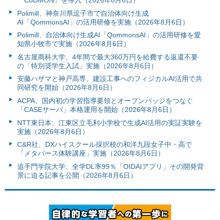
Polimill、神奈川県逗子市で自治体向け生成
AI「QommonsAI」の活用研修を実施（2026年8月6日）
Polimill、自治体向け生成AI「QommonsAI」の活用研修を愛
知県小牧市で実施（2026年8月6日）
名古屋商科大学、4年間で最大360万円を給費する返還不要
の「特別奨学生入試」実施（2026年8月6日）
安藤ハザマと神戸高専、建設工事へのフィジカルAI活用で共
同研究を開始（2026年8月6日）
ACPA、国内初の学習指導要領とオープンバッジをつなぐ
「CASEサーバ」本格運用を開始（2026年8月6日）
NTT東日本、江東区立毛利小学校で生成AI活用の実証実験を
実施（2026年8月6日）
C&R社、DXハイスクール採択校の和洋九段女子中・高で
「メタバース体験講座」実施（2026年8月6日）
追手門学院大学、全学DL率99％「OIDAIアプリ」その開発背
景に迫る記事を公開（2026年8月6日）