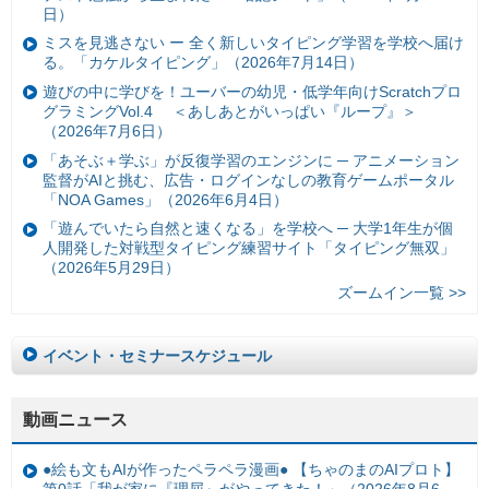
日）
ミスを見逃さない ー 全く新しいタイピング学習を学校へ届け
る。「カケルタイピング」（2026年7月14日）
遊びの中に学びを！ユーバーの幼児・低学年向けScratchプロ
グラミングVol.4 ＜あしあとがいっぱい『ループ』＞
（2026年7月6日）
「あそぶ＋学ぶ」が反復学習のエンジンに ─ アニメーション
監督がAIと挑む、広告・ログインなしの教育ゲームポータル
「NOA Games」（2026年6月4日）
「遊んでいたら自然と速くなる」を学校へ ─ 大学1年生が個
人開発した対戦型タイピング練習サイト「タイピング無双」
（2026年5月29日）
ズームイン一覧 >>
イベント・セミナースケジュール
動画ニュース
●絵も文もAIが作ったペラペラ漫画● 【ちゃのまのAIプロト】
第0話「我が家に『理屈』がやってきた！」（2026年8月6