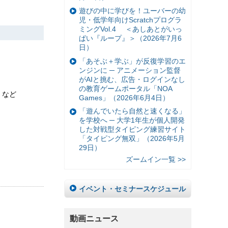
遊びの中に学びを！ユーバーの幼
児・低学年向けScratchプログラ
ミングVol.4 ＜あしあとがいっ
ぱい『ループ』＞（2026年7月6
日）
「あそぶ＋学ぶ」が反復学習のエ
ンジンに ─ アニメーション監督
がAIと挑む、広告・ログインなし
の教育ゲームポータル「NOA
 など
Games」（2026年6月4日）
「遊んでいたら自然と速くなる」
を学校へ ─ 大学1年生が個人開発
した対戦型タイピング練習サイト
「タイピング無双」（2026年5月
29日）
ズームイン一覧 >>
イベント・セミナースケジュール
動画ニュース