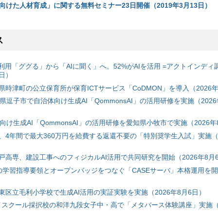
5.0に向けた人材育成」に関する無料セミナー23日開催（2019年3月13日）
ス
利用「ググる」から「AIに聞く」へ。52%がAIを活用 =アクトインディ
6日）
時津町の公立保育所が保育ICTサービス「CoDMON」を導入（2026年
神奈川県逗子市で自治体向け生成AI「QommonsAI」の活用研修を実施（2026
自治体向け生成AI「QommonsAI」の活用研修を愛知県小牧市で実施（2026年
、4年間で最大360万円を給費する返還不要の「特別奨学生入試」実施（2
戸高専、建設工事へのフィジカルAI活用で共同研究を開始（2026年8月
初の学習指導要領とオープンバッジをつなぐ「CASEサーバ」本格運用を開始
東区立毛利小学校で生成AI活用の実証実験を実施（2026年8月6日）
ハイスクール採択校の和洋九段女子中・高で「メタバース体験講座」実施（2