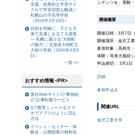
ンテンツを、実験・
支援、効果的な学習サイ
クルで学習習慣も醸成／
札幌山の手高等学校
開催概要
（2026年3月10日）
目的を明確に、子ども主
開催日時：3月7日（火
体で見通しを立てる授業
— 札幌に届ける“大樹町
開催場所：金沢工業大学
の魅力”／北海道大樹町立
参加対象：高校生・
大樹小学校（2026年3月9
日）
体験：等身大接続シ
一覧 >>
申込締切： 3月1日
詳細
おすすめ情報 <PR>
参加申込み
貴社Webサイトの“事例紹
介”記事転載サービス
関連URL
ICT教育ニュースをスマ
ホでアプリのように読む
方法
金沢工業大学
イベント・セミナー・体
験会・公開授業の無料告