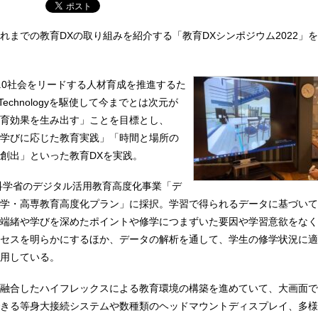
れまでの教育DXの取り組みを紹介する「教育DXシンポジウム2022」を
ty5.0社会をリードする人材育成を推進するた
n Technologyを駆使して今までとは次元が
育効果を生み出す」ことを目標とし、
学びに応じた教育実践」「時間と場所の
創出」といった教育DXを実践。
部科学省のデジタル活用教育高度化事業「デ
学・高専教育高度化プラン」に採択。学習で得られるデータに基づいて
端緒や学びを深めたポイントや修学につまずいた要因や学習意欲をなく
セスを明らかにするほか、データの解析を通して、学生の修学状況に適
用している。
融合したハイフレックスによる教育環境の構築を進めていて、大画面で
きる等身大接続システムや数種類のヘッドマウントディスプレイ、多様