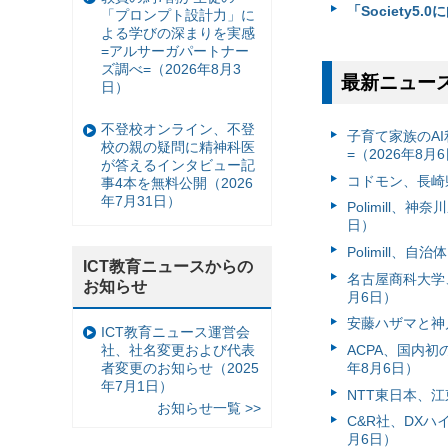
「Society
「プロンプト設計力」に
よる学びの深まりを実感
=アルサーガパートナー
ズ調べ=（2026年8月3
最新ニュー
日）
不登校オンライン、不登
子育て家族のAI
校の親の疑問に精神科医
=（2026年8月
が答えるインタビュー記
コドモン、長崎県
事4本を無料公開（2026
年7月31日）
Polimill、
日）
Polimill、
ICT教育ニュースからの
名古屋商科大学
お知らせ
月6日）
安藤ハザマと神
ICT教育ニュース運営会
社、社名変更および代表
ACPA、国内
者変更のお知らせ（2025
年8月6日）
年7月1日）
NTT東日本、江
お知らせ一覧 >>
C&R社、DX
月6日）