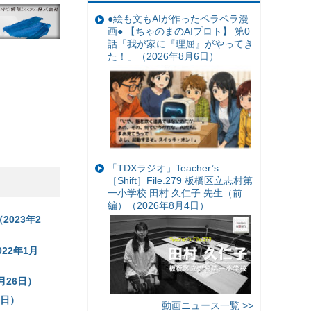
●絵も文もAIが作ったペラペラ漫
画● 【ちゃのまのAIプロト】 第0
話「我が家に『理屈』がやってき
た！」（2026年8月6日）
「TDXラジオ」Teacher’s
［Shift］File.279 板橋区立志村第
一小学校 田村 久仁子 先生（前
編）（2026年8月4日）
023年2
22年1月
月26日）
0日）
動画ニュース一覧 >>