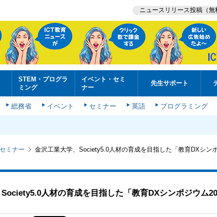
ニュースリリース投稿（無
STEM・プログラ
イベント・セミ
先生サポート
ミング
ナー
総務省
イベント
セミナー
英語
プログラミング
セミナー
金沢工業大学、Society5.0人材の育成を目指した「教育DXシンポ
ociety5.0人材の育成を目指した「教育DXシンポジウム20