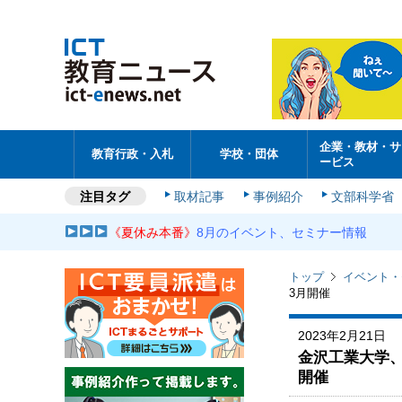
企業・教材・サ
教育行政・入札
学校・団体
ービス
注目タグ
取材記事
事例紹介
文部科学省
《夏休み本番》
8月のイベント、セミナー情報
トップ
イベント・
3月開催
2023年2月21日
金沢工業大学、S
開催