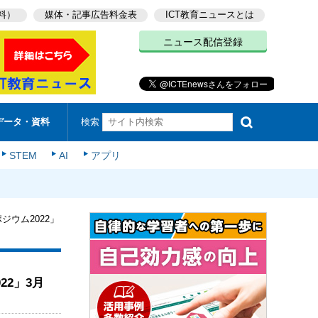
料）
媒体・記事広告料金表
ICT教育ニュースとは
ニュース配信登録
検索
データ・資料
STEM
AI
アプリ
ジウム2022」
22」3月