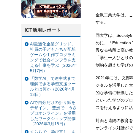
金沢工業大学は、こ
する。
ICT活用レポート
同大学は、Socie
めに、「Educatio
AI最適化企業グリッド、
社員の子どもたちが配船
異なる格段に高い教
ゲームや工作プログラミ
「学生一人ひとりの
ングで社会インフラを支
制約を超えた学びの
える仕事を学ぶ（2026年
5月7日）
2021年には、文
「数学AI」で途中式まで
理解できる学習支援ツー
ジタルを活用した大
ルとは何か（2026年4月
的な学習に転換した
13日）
といった学びのプロ
AIで自分だけの折り紙を
スを行えるように活
デザイン、 豊洲で「うさ
プロオンライン」を活用
したワークショップ開催
対面と遠隔の教育を
（2026年3月18日）
オンライン対話がで
すららで「学び直し」を