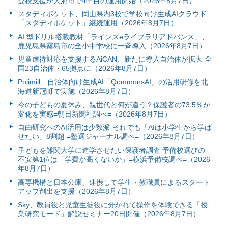
登校支援が大府市で4年目の運用開始（2026年8月7日）
スタディポケット、岡山県内3校で学校向け生成AIクラウド
「スタディポケット」継続運用（2026年8月7日）
AI 型ドリル搭載教材「ラインズeライブラリアドバンス」、
鹿児島県霧島市の全小中学校に一斉導入（2026年8月7日）
児童虐待対応を支援するAiCAN、新たに導入自治体が拡大 全
国23自治体・65拠点に（2026年8月7日）
Polimill、自治体向け生成AI「QommonsAI」の活用研修を北
海道新冠町で実施（2026年8月7日）
今の子どもの夏休み、親世代と何が違う？保護者の73.5％が
変化を実感=朝日新聞社調べ=（2026年8月7日）
自由研究へのAI活用は少数派-それでも「AIは小学生から学ば
せたい」8割超 =塾選ジャーナル調べ=（2026年8月7日）
子どもを難関大学に進学させたい保護者調査 予備校選びの
不安第1位は「学費が高くないか」=横浜予備校調べ=（2026
年8月7日）
高専機構と日本公庫、連携して学生・教職員によるスタート
アップ創出を支援（2026年8月7日）
Sky、教員役と児童生徒役に分かれて操作を体験できる「授
業研究モード」解説セミナー20日開催（2026年8月7日）