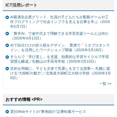
ICT活用レポート
AI最適化企業グリッド、社員の子どもたちが配船ゲームや工
作プログラミングで社会インフラを支える仕事を学ぶ（2026
年5月7日）
「数学AI」で途中式まで理解できる学習支援ツールとは何か
（2026年4月13日）
AIで自分だけの折り紙をデザイン、 豊洲で「うさプロオンラ
イン」を活用したワークショップ開催（2026年3月18日）
すららで「学び直し」を支援、効果的な学習サイクルで学習
習慣も醸成／札幌山の手高等学校（2026年3月10日）
目的を明確に、子ども主体で見通しを立てる授業— 札幌に届
ける“大樹町の魅力”／北海道大樹町立大樹小学校（2026年3月
9日）
一覧 >>
おすすめ情報 <PR>
貴社Webサイトの“事例紹介”記事転載サービス