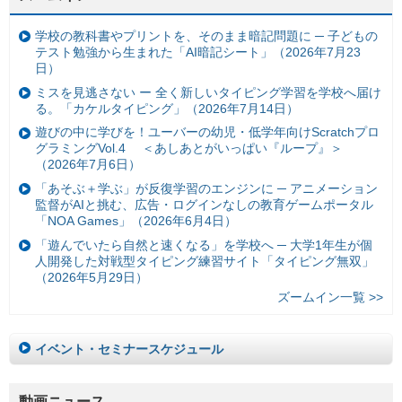
学校の教科書やプリントを、そのまま暗記問題に ─ 子どもの
テスト勉強から生まれた「AI暗記シート」（2026年7月23
日）
ミスを見逃さない ー 全く新しいタイピング学習を学校へ届け
る。「カケルタイピング」（2026年7月14日）
遊びの中に学びを！ユーバーの幼児・低学年向けScratchプロ
グラミングVol.4 ＜あしあとがいっぱい『ループ』＞
（2026年7月6日）
「あそぶ＋学ぶ」が反復学習のエンジンに ─ アニメーション
監督がAIと挑む、広告・ログインなしの教育ゲームポータル
「NOA Games」（2026年6月4日）
「遊んでいたら自然と速くなる」を学校へ ─ 大学1年生が個
人開発した対戦型タイピング練習サイト「タイピング無双」
（2026年5月29日）
ズームイン一覧 >>
イベント・セミナースケジュール
動画ニュース