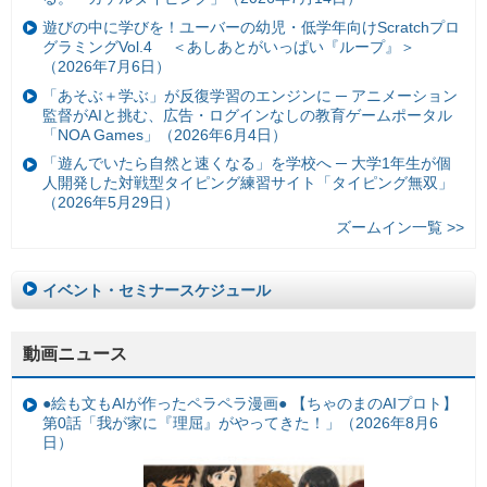
遊びの中に学びを！ユーバーの幼児・低学年向けScratchプロ
グラミングVol.4 ＜あしあとがいっぱい『ループ』＞
（2026年7月6日）
「あそぶ＋学ぶ」が反復学習のエンジンに ─ アニメーション
監督がAIと挑む、広告・ログインなしの教育ゲームポータル
「NOA Games」（2026年6月4日）
「遊んでいたら自然と速くなる」を学校へ ─ 大学1年生が個
人開発した対戦型タイピング練習サイト「タイピング無双」
（2026年5月29日）
ズームイン一覧 >>
イベント・セミナースケジュール
動画ニュース
●絵も文もAIが作ったペラペラ漫画● 【ちゃのまのAIプロト】
第0話「我が家に『理屈』がやってきた！」（2026年8月6
日）