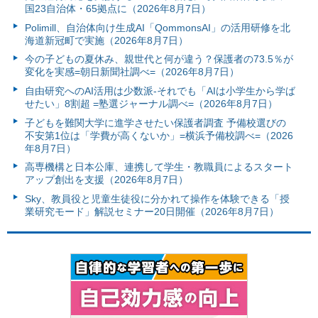
国23自治体・65拠点に（2026年8月7日）
Polimill、自治体向け生成AI「QommonsAI」の活用研修を北
海道新冠町で実施（2026年8月7日）
今の子どもの夏休み、親世代と何が違う？保護者の73.5％が
変化を実感=朝日新聞社調べ=（2026年8月7日）
自由研究へのAI活用は少数派-それでも「AIは小学生から学ば
せたい」8割超 =塾選ジャーナル調べ=（2026年8月7日）
子どもを難関大学に進学させたい保護者調査 予備校選びの
不安第1位は「学費が高くないか」=横浜予備校調べ=（2026
年8月7日）
高専機構と日本公庫、連携して学生・教職員によるスタート
アップ創出を支援（2026年8月7日）
Sky、教員役と児童生徒役に分かれて操作を体験できる「授
業研究モード」解説セミナー20日開催（2026年8月7日）