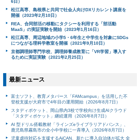
6日）
松江高専、島根県と共同で社会人向けDXリカレント講座を
開催（2023年2月10日）
REA、合同部活の移動にタクシーを利用する「部活動
MaaS」の実証実験を開始（2023年1月16日）
松江高専、周辺地域の小学5・6年生と中学生を対象にSDGs
につながる理科学教室を開催（2021年9月10日）
京都調理師専門学校、調理師養成教育に「VR学習」導入す
るために実証実験（2021年2月25日）
最新ニュース
富⼠ソフト、教育メタバース「FAMcampus」を活用した不
登校支援が大府市で4年目の運用開始（2026年8月7日）
スタディポケット、岡山県内3校で学校向け生成AIクラウド
「スタディポケット」継続運用（2026年8月7日）
AI 型ドリル搭載教材「ラインズeライブラリアドバンス」、
鹿児島県霧島市の全小中学校に一斉導入（2026年8月7日）
児童虐待対応を支援するAiCAN、新たに導入自治体が拡大 全