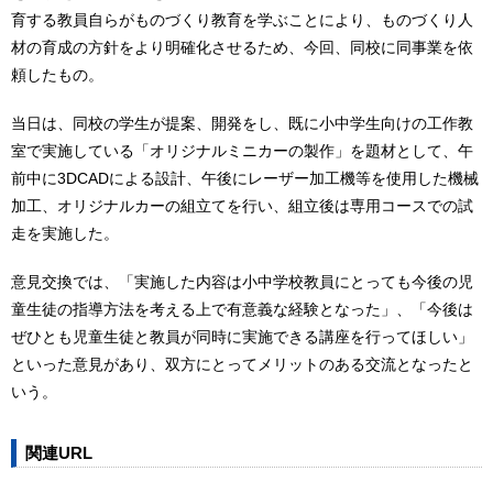
育する教員自らがものづくり教育を学ぶことにより、ものづくり人
材の育成の方針をより明確化させるため、今回、同校に同事業を依
頼したもの。
当日は、同校の学生が提案、開発をし、既に小中学生向けの工作教
室で実施している「オリジナルミニカーの製作」を題材として、午
前中に3DCADによる設計、午後にレーザー加工機等を使用した機械
加工、オリジナルカーの組立てを行い、組立後は専用コースでの試
走を実施した。
意見交換では、「実施した内容は小中学校教員にとっても今後の児
童生徒の指導方法を考える上で有意義な経験となった」、「今後は
ぜひとも児童生徒と教員が同時に実施できる講座を行ってほしい」
といった意見があり、双方にとってメリットのある交流となったと
いう。
関連URL