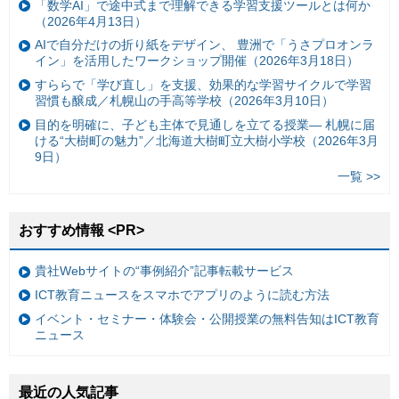
「数学AI」で途中式まで理解できる学習支援ツールとは何か
（2026年4月13日）
AIで自分だけの折り紙をデザイン、 豊洲で「うさプロオンラ
イン」を活用したワークショップ開催（2026年3月18日）
すららで「学び直し」を支援、効果的な学習サイクルで学習
習慣も醸成／札幌山の手高等学校（2026年3月10日）
目的を明確に、子ども主体で見通しを立てる授業— 札幌に届
ける“大樹町の魅力”／北海道大樹町立大樹小学校（2026年3月
9日）
一覧 >>
おすすめ情報 <PR>
貴社Webサイトの“事例紹介”記事転載サービス
ICT教育ニュースをスマホでアプリのように読む方法
イベント・セミナー・体験会・公開授業の無料告知はICT教育
ニュース
最近の人気記事