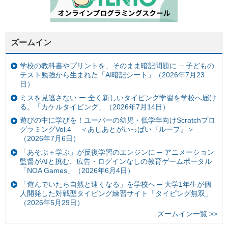
ズームイン
学校の教科書やプリントを、そのまま暗記問題に ─ 子どもの
テスト勉強から生まれた「AI暗記シート」（2026年7月23
日）
ミスを見逃さない ー 全く新しいタイピング学習を学校へ届け
る。「カケルタイピング」（2026年7月14日）
遊びの中に学びを！ユーバーの幼児・低学年向けScratchプロ
グラミングVol.4 ＜あしあとがいっぱい『ループ』＞
（2026年7月6日）
「あそぶ＋学ぶ」が反復学習のエンジンに ─ アニメーション
監督がAIと挑む、広告・ログインなしの教育ゲームポータル
「NOA Games」（2026年6月4日）
「遊んでいたら自然と速くなる」を学校へ ─ 大学1年生が個
人開発した対戦型タイピング練習サイト「タイピング無双」
（2026年5月29日）
ズームイン一覧 >>