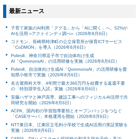
最新ニュース
子育て家族のAI利用「ググる」から「AIに聞く」へ。52%が
AIを活用 =アクトインディ調べ=（2026年8月6日）
コドモン、長崎県時津町の公立保育所が保育ICTサービス
「CoDMON」を導入（2026年8月6日）
Polimill、神奈川県逗子市で自治体向け生成
AI「QommonsAI」の活用研修を実施（2026年8月6日）
Polimill、自治体向け生成AI「QommonsAI」の活用研修を愛
知県小牧市で実施（2026年8月6日）
名古屋商科大学、4年間で最大360万円を給費する返還不要
の「特別奨学生入試」実施（2026年8月6日）
安藤ハザマと神戸高専、建設工事へのフィジカルAI活用で共
同研究を開始（2026年8月6日）
ACPA、国内初の学習指導要領とオープンバッジをつなぐ
「CASEサーバ」本格運用を開始（2026年8月6日）
NTT東日本、江東区立毛利小学校で生成AI活用の実証実験を
実施（2026年8月6日）
C&R社、DXハイスクール採択校の和洋九段女子中・高で