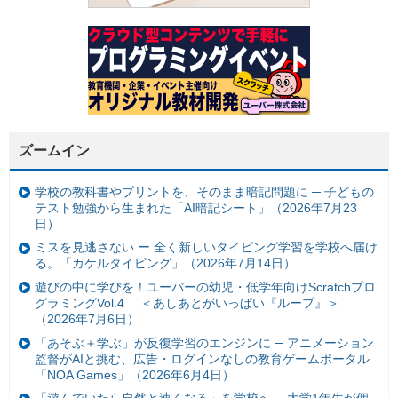
ズームイン
学校の教科書やプリントを、そのまま暗記問題に ─ 子どもの
テスト勉強から生まれた「AI暗記シート」（2026年7月23
日）
ミスを見逃さない ー 全く新しいタイピング学習を学校へ届け
る。「カケルタイピング」（2026年7月14日）
遊びの中に学びを！ユーバーの幼児・低学年向けScratchプロ
グラミングVol.4 ＜あしあとがいっぱい『ループ』＞
（2026年7月6日）
「あそぶ＋学ぶ」が反復学習のエンジンに ─ アニメーション
監督がAIと挑む、広告・ログインなしの教育ゲームポータル
「NOA Games」（2026年6月4日）