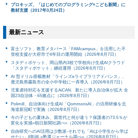
プロキッズ、「はじめてのプログラミング×こども新聞」に
教材支援（2017年3月24日）
最新ニュース
富⼠ソフト、教育メタバース「FAMcampus」を活用した不
登校支援が大府市で4年目の運用開始（2026年8月7日）
スタディポケット、岡山県内3校で学校向け生成AIクラウド
「スタディポケット」継続運用（2026年8月7日）
AI 型ドリル搭載教材「ラインズeライブラリアドバンス」、
鹿児島県霧島市の全小中学校に一斉導入（2026年8月7日）
児童虐待対応を支援するAiCAN、新たに導入自治体が拡大 全
国23自治体・65拠点に（2026年8月7日）
Polimill、自治体向け生成AI「QommonsAI」の活用研修を北
海道新冠町で実施（2026年8月7日）
今の子どもの夏休み、親世代と何が違う？保護者の73.5％が
変化を実感=朝日新聞社調べ=（2026年8月7日）
自由研究へのAI活用は少数派-それでも「AIは小学生から学ば
せたい」8割超 =塾選ジャーナル調べ=（2026年8月7日）