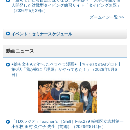
「遊んでいたら自然と速くなる」を学校へ ─ 大学1年生が個
人開発した対戦型タイピング練習サイト「タイピング無双」
（2026年5月29日）
ズームイン一覧 >>
イベント・セミナースケジュール
動画ニュース
●絵も文もAIが作ったペラペラ漫画● 【ちゃのまのAIプロト】
第0話「我が家に『理屈』がやってきた！」（2026年8月6
日）
「TDXラジオ」Teacher’s ［Shift］File.279 板橋区立志村第一
小学校 田村 久仁子 先生（前編）（2026年8月4日）