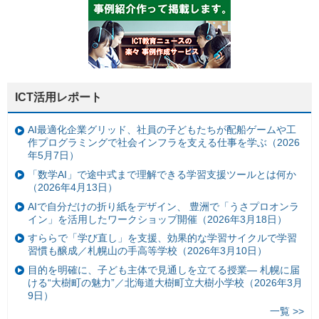
ICT活用レポート
AI最適化企業グリッド、社員の子どもたちが配船ゲームや工
作プログラミングで社会インフラを支える仕事を学ぶ（2026
年5月7日）
「数学AI」で途中式まで理解できる学習支援ツールとは何か
（2026年4月13日）
AIで自分だけの折り紙をデザイン、 豊洲で「うさプロオンラ
イン」を活用したワークショップ開催（2026年3月18日）
すららで「学び直し」を支援、効果的な学習サイクルで学習
習慣も醸成／札幌山の手高等学校（2026年3月10日）
目的を明確に、子ども主体で見通しを立てる授業— 札幌に届
ける“大樹町の魅力”／北海道大樹町立大樹小学校（2026年3月
9日）
一覧 >>