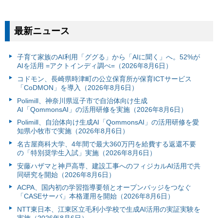
最新ニュース
子育て家族のAI利用「ググる」から「AIに聞く」へ。52%が
AIを活用 =アクトインディ調べ=（2026年8月6日）
コドモン、長崎県時津町の公立保育所が保育ICTサービス
「CoDMON」を導入（2026年8月6日）
Polimill、神奈川県逗子市で自治体向け生成
AI「QommonsAI」の活用研修を実施（2026年8月6日）
Polimill、自治体向け生成AI「QommonsAI」の活用研修を愛
知県小牧市で実施（2026年8月6日）
名古屋商科大学、4年間で最大360万円を給費する返還不要
の「特別奨学生入試」実施（2026年8月6日）
安藤ハザマと神戸高専、建設工事へのフィジカルAI活用で共
同研究を開始（2026年8月6日）
ACPA、国内初の学習指導要領とオープンバッジをつなぐ
「CASEサーバ」本格運用を開始（2026年8月6日）
NTT東日本、江東区立毛利小学校で生成AI活用の実証実験を
実施（2026年8月6日）