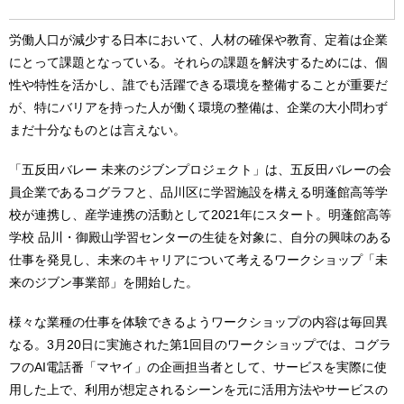
労働人口が減少する日本において、人材の確保や教育、定着は企業
にとって課題となっている。それらの課題を解決するためには、個
性や特性を活かし、誰でも活躍できる環境を整備することが重要だ
が、特にバリアを持った人が働く環境の整備は、企業の大小問わず
まだ十分なものとは言えない。
「五反田バレー 未来のジブンプロジェクト」は、五反田バレーの会
員企業であるコグラフと、品川区に学習施設を構える明蓬館高等学
校が連携し、産学連携の活動として2021年にスタート。明蓬館高等
学校 品川・御殿山学習センターの生徒を対象に、自分の興味のある
仕事を発見し、未来のキャリアについて考えるワークショップ「未
来のジブン事業部」を開始した。
様々な業種の仕事を体験できるようワークショップの内容は毎回異
なる。3月20日に実施された第1回目のワークショップでは、コグラ
フのAI電話番「マヤイ」の企画担当者として、サービスを実際に使
用した上で、利用が想定されるシーンを元に活用方法やサービスの