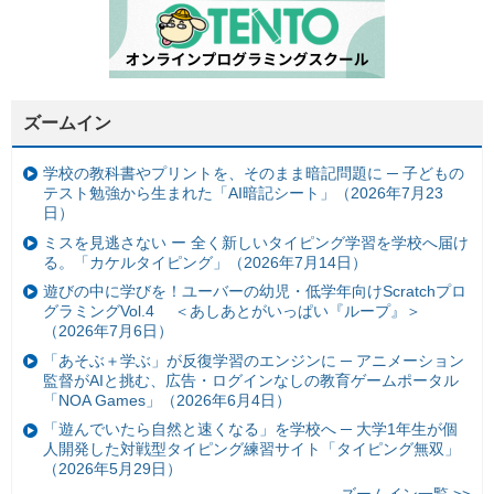
ズームイン
学校の教科書やプリントを、そのまま暗記問題に ─ 子どもの
テスト勉強から生まれた「AI暗記シート」（2026年7月23
日）
ミスを見逃さない ー 全く新しいタイピング学習を学校へ届け
る。「カケルタイピング」（2026年7月14日）
遊びの中に学びを！ユーバーの幼児・低学年向けScratchプロ
グラミングVol.4 ＜あしあとがいっぱい『ループ』＞
（2026年7月6日）
「あそぶ＋学ぶ」が反復学習のエンジンに ─ アニメーション
監督がAIと挑む、広告・ログインなしの教育ゲームポータル
「NOA Games」（2026年6月4日）
「遊んでいたら自然と速くなる」を学校へ ─ 大学1年生が個
人開発した対戦型タイピング練習サイト「タイピング無双」
（2026年5月29日）
ズームイン一覧 >>