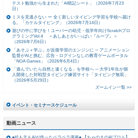
テスト勉強から生まれた「AI暗記シート」（2026年7月23
日）
ミスを見逃さない ー 全く新しいタイピング学習を学校へ届け
る。「カケルタイピング」（2026年7月14日）
遊びの中に学びを！ユーバーの幼児・低学年向けScratchプロ
グラミングVol.4 ＜あしあとがいっぱい『ループ』＞
（2026年7月6日）
「あそぶ＋学ぶ」が反復学習のエンジンに ─ アニメーション
監督がAIと挑む、広告・ログインなしの教育ゲームポータル
「NOA Games」（2026年6月4日）
「遊んでいたら自然と速くなる」を学校へ ─ 大学1年生が個
人開発した対戦型タイピング練習サイト「タイピング無双」
（2026年5月29日）
ズームイン一覧 >>
イベント・セミナースケジュール
動画ニュース
●絵も文もAIが作ったペラペラ漫画● 【ちゃのまのAIプロト】