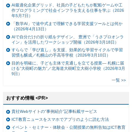
AI最適化企業グリッド、社員の子どもたちが配船ゲームや工
作プログラミングで社会インフラを支える仕事を学ぶ（2026
年5月7日）
「数学AI」で途中式まで理解できる学習支援ツールとは何か
（2026年4月13日）
AIで自分だけの折り紙をデザイン、 豊洲で「うさプロオンラ
イン」を活用したワークショップ開催（2026年3月18日）
すららで「学び直し」を支援、効果的な学習サイクルで学習
習慣も醸成／札幌山の手高等学校（2026年3月10日）
目的を明確に、子ども主体で見通しを立てる授業— 札幌に届
ける“大樹町の魅力”／北海道大樹町立大樹小学校（2026年3月
9日）
一覧 >>
おすすめ情報 <PR>
貴社Webサイトの“事例紹介”記事転載サービス
ICT教育ニュースをスマホでアプリのように読む方法
イベント・セミナー・体験会・公開授業の無料告知はICT教育