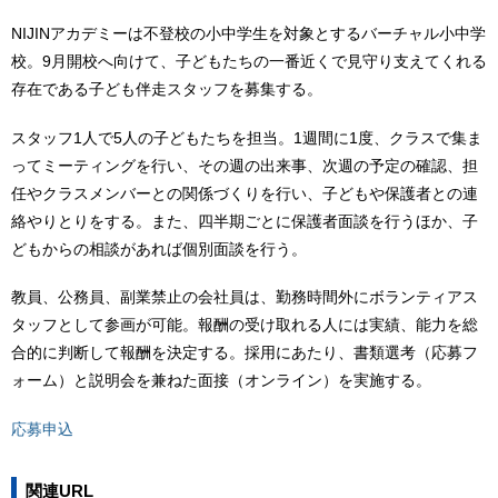
NIJINアカデミーは不登校の小中学生を対象とするバーチャル小中学
校。9月開校へ向けて、子どもたちの一番近くで見守り支えてくれる
存在である子ども伴走スタッフを募集する。
スタッフ1人で5人の子どもたちを担当。1週間に1度、クラスで集ま
ってミーティングを行い、その週の出来事、次週の予定の確認、担
任やクラスメンバーとの関係づくりを行い、子どもや保護者との連
絡やりとりをする。また、四半期ごとに保護者面談を行うほか、子
どもからの相談があれば個別面談を行う。
教員、公務員、副業禁止の会社員は、勤務時間外にボランティアス
タッフとして参画が可能。報酬の受け取れる人には実績、能力を総
合的に判断して報酬を決定する。採用にあたり、書類選考（応募フ
ォーム）と説明会を兼ねた面接（オンライン）を実施する。
応募申込
関連URL