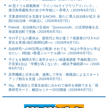
AI 型ドリル搭載教材「ラインズeライブラリアドバンス」、
鹿児島県霧島市の全小中学校に一斉導入（2026年8月7日）
児童虐待対応を支援するAiCAN、新たに導入自治体が拡大 全
国23自治体・65拠点に（2026年8月7日）
Polimill、自治体向け生成AI「QommonsAI」の活用研修を北
海道新冠町で実施（2026年8月7日）
今の子どもの夏休み、親世代と何が違う？保護者の73.5％が
変化を実感=朝日新聞社調べ=（2026年8月7日）
自由研究へのAI活用は少数派-それでも「AIは小学生から学ば
せたい」8割超 =塾選ジャーナル調べ=（2026年8月7日）
子どもを難関大学に進学させたい保護者調査 予備校選びの
不安第1位は「学費が高くないか」=横浜予備校調べ=（2026
年8月7日）
高専機構と日本公庫、連携して学生・教職員によるスタート
アップ創出を支援（2026年8月7日）
Sky、教員役と児童生徒役に分かれて操作を体験できる「授
業研究モード」解説セミナー20日開催（2026年8月7日）