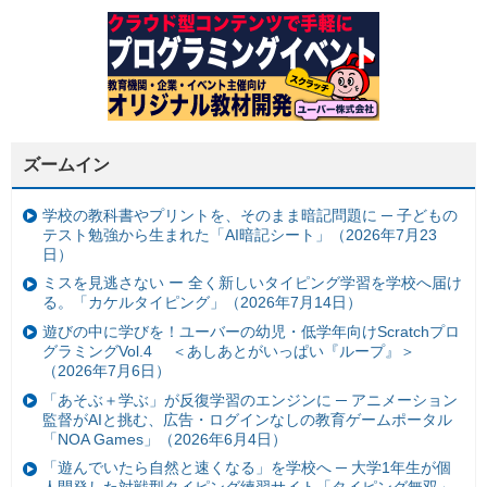
ズームイン
学校の教科書やプリントを、そのまま暗記問題に ─ 子どもの
テスト勉強から生まれた「AI暗記シート」（2026年7月23
日）
ミスを見逃さない ー 全く新しいタイピング学習を学校へ届け
る。「カケルタイピング」（2026年7月14日）
遊びの中に学びを！ユーバーの幼児・低学年向けScratchプロ
グラミングVol.4 ＜あしあとがいっぱい『ループ』＞
（2026年7月6日）
「あそぶ＋学ぶ」が反復学習のエンジンに ─ アニメーション
監督がAIと挑む、広告・ログインなしの教育ゲームポータル
「NOA Games」（2026年6月4日）
「遊んでいたら自然と速くなる」を学校へ ─ 大学1年生が個