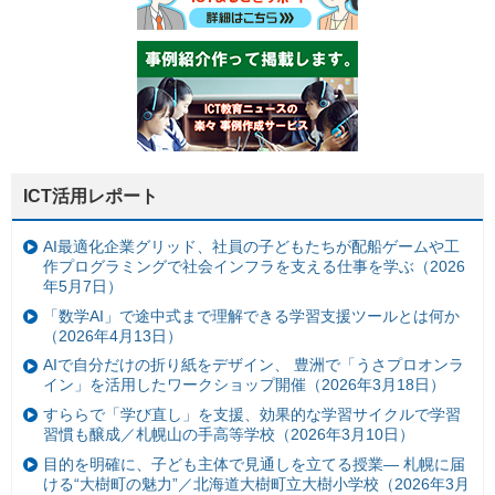
ICT活用レポート
AI最適化企業グリッド、社員の子どもたちが配船ゲームや工
作プログラミングで社会インフラを支える仕事を学ぶ（2026
年5月7日）
「数学AI」で途中式まで理解できる学習支援ツールとは何か
（2026年4月13日）
AIで自分だけの折り紙をデザイン、 豊洲で「うさプロオンラ
イン」を活用したワークショップ開催（2026年3月18日）
すららで「学び直し」を支援、効果的な学習サイクルで学習
習慣も醸成／札幌山の手高等学校（2026年3月10日）
目的を明確に、子ども主体で見通しを立てる授業— 札幌に届
ける“大樹町の魅力”／北海道大樹町立大樹小学校（2026年3月