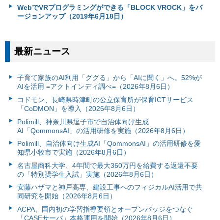
WebでVRプログラミングができる「BLOCK VROCK」をバ
ージョンアップ（2019年6月18日）
最新ニュース
子育て家族のAI利用「ググる」から「AIに聞く」へ。52%が
AIを活用 =アクトインディ調べ=（2026年8月6日）
コドモン、長崎県時津町の公立保育所が保育ICTサービス
「CoDMON」を導入（2026年8月6日）
Polimill、神奈川県逗子市で自治体向け生成
AI「QommonsAI」の活用研修を実施（2026年8月6日）
Polimill、自治体向け生成AI「QommonsAI」の活用研修を愛
知県小牧市で実施（2026年8月6日）
名古屋商科大学、4年間で最大360万円を給費する返還不要
の「特別奨学生入試」実施（2026年8月6日）
安藤ハザマと神戸高専、建設工事へのフィジカルAI活用で共
同研究を開始（2026年8月6日）
ACPA、国内初の学習指導要領とオープンバッジをつなぐ
「CASEサーバ」本格運用を開始（2026年8月6日）