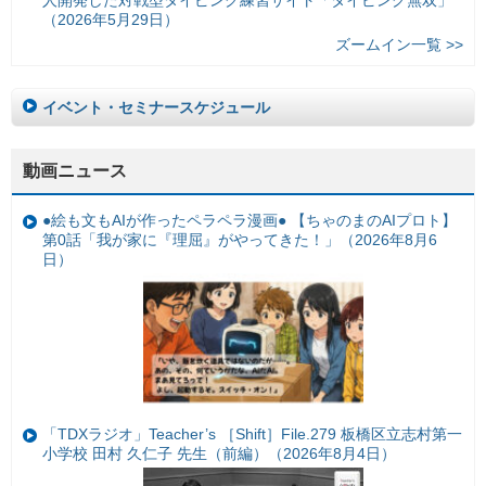
人開発した対戦型タイピング練習サイト「タイピング無双」
（2026年5月29日）
ズームイン一覧 >>
イベント・セミナースケジュール
動画ニュース
●絵も文もAIが作ったペラペラ漫画● 【ちゃのまのAIプロト】
第0話「我が家に『理屈』がやってきた！」（2026年8月6
日）
「TDXラジオ」Teacher’s ［Shift］File.279 板橋区立志村第一
小学校 田村 久仁子 先生（前編）（2026年8月4日）