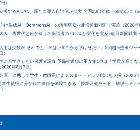
7日）
援するAiCAN、新たに導入自治体が拡大 全国23自治体・65拠点に（20
自治体向け生成AI「QommonsAI」の活用研修を北海道新冠町で実施（2026年
み、親世代と何が違う？保護者の73.5％が変化を実感=朝日新聞社調べ=
I活用は少数派-それでも「AIは小学生から学ばせたい」8割超 =塾選ジャ
7日）
学に進学させたい保護者調査 予備校選びの不安第1位は「学費が高くな
2026年8月7日）
公庫、連携して学生・教職員によるスタートアップ創出を支援（2026年
と児童生徒役に分かれて操作を体験できる「授業研究モード」解説セミナー
日）
せ