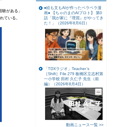
●絵も文もAIが作ったペラペラ漫
経験がある」
画● 【ちゃのまのAIプロト】 第0
話「我が家に『理屈』がやってき
れている。
た！」（2026年8月6日）
「TDXラジオ」Teacher’s
［Shift］File.279 板橋区立志村第
一小学校 田村 久仁子 先生（前
編）（2026年8月4日）
動画ニュース一覧 >>