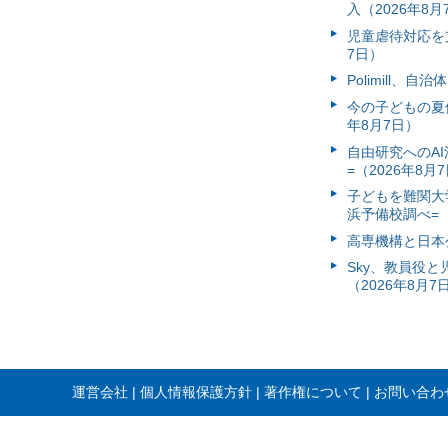
入（2026年8月
児童虐待対応を支
7日）
Polimill、
今の子どもの夏休
年8月7日）
自由研究へのA
=（2026年8月
子どもを難関大
浜予備校調べ=（
高専機構と日本
Sky、教員役
（2026年8月7
運営会社
個人情報保護方針
著作権について
お問い合わ