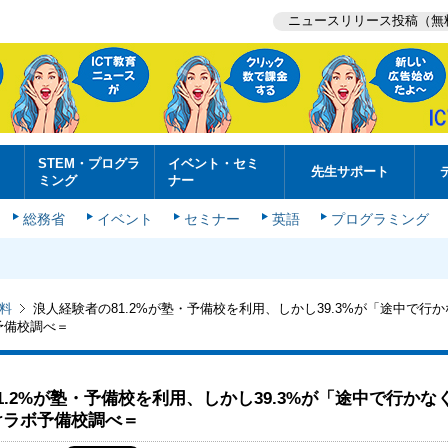
ニュースリリース投稿（無
STEM・プログラ
イベント・セミ
先生サポート
ミング
ナー
総務省
イベント
セミナー
英語
プログラミング
料
浪人経験者の81.2%が塾・予備校を利用、しかし39.3%が「途中で行
予備校調べ＝
1.2%が塾・予備校を利用、しかし39.3%が「途中で行かな
けラボ予備校調べ＝