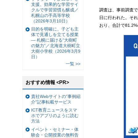
支援、効果的な学習サイ
クルで学習習慣も醸成／
調査は、事前調査で「
札幌山の手高等学校
日に行われた。それに
（2026年3月10日）
おり、合計で81.2
目的を明確に、子ども主
体で見通しを立てる授業
— 札幌に届ける“大樹町
の魅力”／北海道大樹町立
大樹小学校（2026年3月9
日）
一覧 >>
おすすめ情報 <PR>
貴社Webサイトの“事例紹
介”記事転載サービス
ICT教育ニュースをスマ
ホでアプリのように読む
方法
イベント・セミナー・体
験会・公開授業の無料告