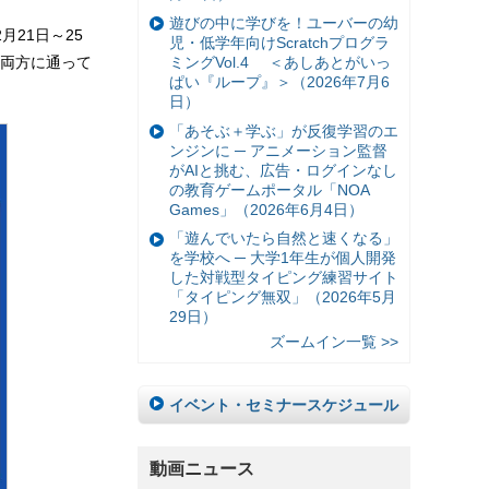
遊びの中に学びを！ユーバーの幼
月21日～25
児・低学年向けScratchプログラ
の両方に通って
ミングVol.4 ＜あしあとがいっ
ぱい『ループ』＞（2026年7月6
日）
「あそぶ＋学ぶ」が反復学習のエ
ンジンに ─ アニメーション監督
がAIと挑む、広告・ログインなし
の教育ゲームポータル「NOA
Games」（2026年6月4日）
「遊んでいたら自然と速くなる」
を学校へ ─ 大学1年生が個人開発
した対戦型タイピング練習サイト
「タイピング無双」（2026年5月
29日）
ズームイン一覧 >>
イベント・セミナースケジュール
動画ニュース