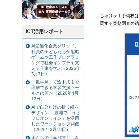
じゅけラボ予備校は
関する実態調査の結
ICT活用レポート
AI最適化企業グリッド、
社員の子どもたちが配船
ゲームや工作プログラミ
ングで社会インフラを支
える仕事を学ぶ（2026年
5月7日）
「数学AI」で途中式まで
理解できる学習支援ツー
ルとは何か（2026年4月
13日）
AIで自分だけの折り紙を
デザイン、 豊洲で「うさ
プロオンライン」を活用
したワークショップ開催
（2026年3月18日）
すららで「学び直し」を