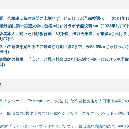
間、合格率は勉強時間に比例せず＝じゅけラボ予備校調べ＝（2024年1
最終的に第一志望大学に合格 =じゅけラボ予備校調べ=（2024年1月16
験者本人に聞いた月額教育費「3万円以上5万円未満」が最多=じゅけラ
1月27日）
ストの勉強を始めるのに最適な時期「高2まで」が85.0%＝じゅけラボ
28日）
庭教師の費用、「安い」と思う料金は2万円未満で7割＝じゅけラボ予備
0日）
ス
育メタバース「FAMcampus」を活用した不登校支援が大府市で4年目
日）
ト、岡山県内3校で学校向け生成AIクラウド「スタディポケット」継続運用
搭載教材「ラインズeライブラリアドバンス」、鹿児島県霧島市の全小中学