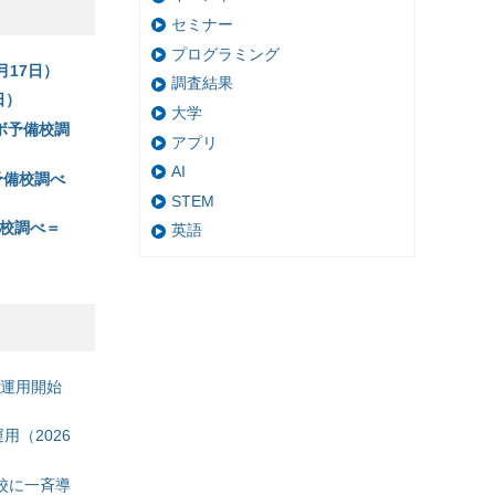
セミナー
プログラミング
月17日）
調査結果
日）
大学
ボ予備校調
アプリ
AI
予備校調べ
STEM
校調べ＝
英語
の運用開始
（2026
校に一斉導