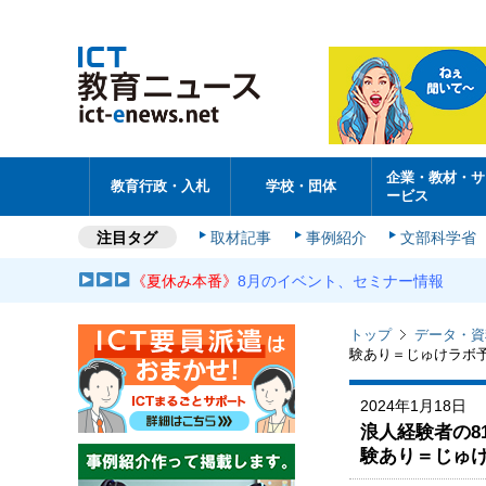
企業・教材・サ
教育行政・入札
学校・団体
ービス
注目タグ
取材記事
事例紹介
文部科学省
《夏休み本番》
8月のイベント、セミナー情報
トップ
データ・資
験あり＝じゅけラボ
2024年1月18日
浪人経験者の8
験あり＝じゅ