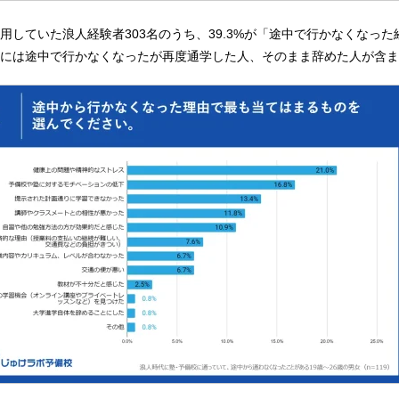
用していた浪人経験者303名のうち、39.3%が「途中で行かなくなった
には途中で行かなくなったが再度通学した人、そのまま辞めた人が含ま