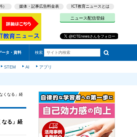
料）
媒体・記事広告料金表
ICT教育ニュースとは
ニュース配信登録
検索
データ・資料
STEM
AI
アプリ
かなくなる」経
くなる」経