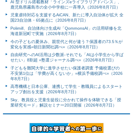
AI 型ドリル搭載教材「ラインズeライブラリアドバンス」、
鹿児島県霧島市の全小中学校に一斉導入（2026年8月7日）
児童虐待対応を支援するAiCAN、新たに導入自治体が拡大 全
国23自治体・65拠点に（2026年8月7日）
Polimill、自治体向け生成AI「QommonsAI」の活用研修を北
海道新冠町で実施（2026年8月7日）
今の子どもの夏休み、親世代と何が違う？保護者の73.5％が
変化を実感=朝日新聞社調べ=（2026年8月7日）
自由研究へのAI活用は少数派-それでも「AIは小学生から学ば
せたい」8割超 =塾選ジャーナル調べ=（2026年8月7日）
子どもを難関大学に進学させたい保護者調査 予備校選びの
不安第1位は「学費が高くないか」=横浜予備校調べ=（2026
年8月7日）
高専機構と日本公庫、連携して学生・教職員によるスタート
アップ創出を支援（2026年8月7日）
Sky、教員役と児童生徒役に分かれて操作を体験できる「授
業研究モード」解説セミナー20日開催（2026年8月7日）