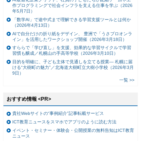
作プログラミングで社会インフラを支える仕事を学ぶ（2026
年5月7日）
「数学AI」で途中式まで理解できる学習支援ツールとは何か
（2026年4月13日）
AIで自分だけの折り紙をデザイン、 豊洲で「うさプロオンラ
イン」を活用したワークショップ開催（2026年3月18日）
すららで「学び直し」を支援、効果的な学習サイクルで学習
習慣も醸成／札幌山の手高等学校（2026年3月10日）
目的を明確に、子ども主体で見通しを立てる授業— 札幌に届
ける“大樹町の魅力”／北海道大樹町立大樹小学校（2026年3月
9日）
一覧 >>
おすすめ情報 <PR>
貴社Webサイトの“事例紹介”記事転載サービス
ICT教育ニュースをスマホでアプリのように読む方法
イベント・セミナー・体験会・公開授業の無料告知はICT教育
ニュース