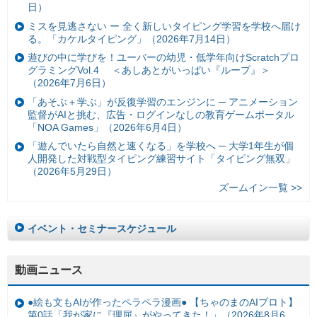
日）
ミスを見逃さない ー 全く新しいタイピング学習を学校へ届け
る。「カケルタイピング」（2026年7月14日）
遊びの中に学びを！ユーバーの幼児・低学年向けScratchプロ
グラミングVol.4 ＜あしあとがいっぱい『ループ』＞
（2026年7月6日）
「あそぶ＋学ぶ」が反復学習のエンジンに ─ アニメーション
監督がAIと挑む、広告・ログインなしの教育ゲームポータル
「NOA Games」（2026年6月4日）
「遊んでいたら自然と速くなる」を学校へ ─ 大学1年生が個
人開発した対戦型タイピング練習サイト「タイピング無双」
（2026年5月29日）
ズームイン一覧 >>
イベント・セミナースケジュール
動画ニュース
●絵も文もAIが作ったペラペラ漫画● 【ちゃのまのAIプロト】
第0話「我が家に『理屈』がやってきた！」（2026年8月6