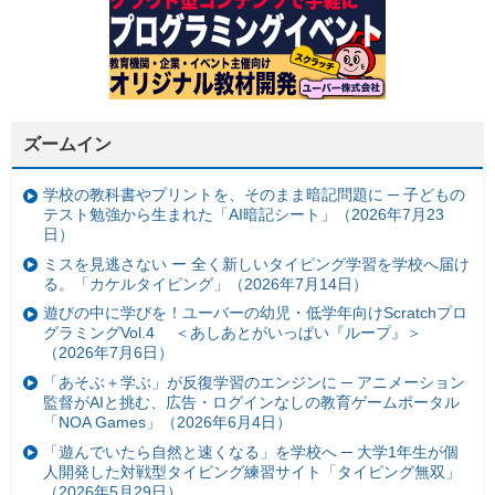
ズームイン
学校の教科書やプリントを、そのまま暗記問題に ─ 子どもの
テスト勉強から生まれた「AI暗記シート」（2026年7月23
日）
ミスを見逃さない ー 全く新しいタイピング学習を学校へ届け
る。「カケルタイピング」（2026年7月14日）
遊びの中に学びを！ユーバーの幼児・低学年向けScratchプロ
グラミングVol.4 ＜あしあとがいっぱい『ループ』＞
（2026年7月6日）
「あそぶ＋学ぶ」が反復学習のエンジンに ─ アニメーション
監督がAIと挑む、広告・ログインなしの教育ゲームポータル
「NOA Games」（2026年6月4日）
「遊んでいたら自然と速くなる」を学校へ ─ 大学1年生が個
人開発した対戦型タイピング練習サイト「タイピング無双」
（2026年5月29日）