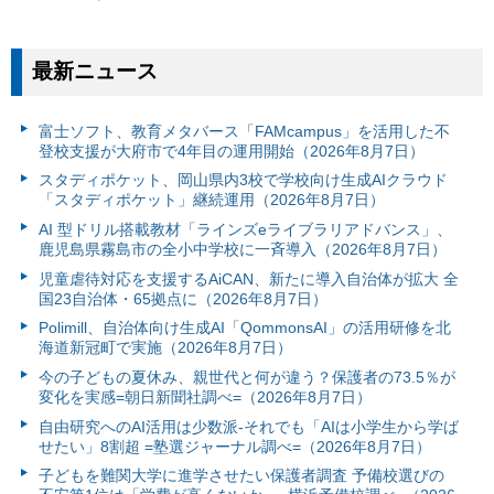
最新ニュース
富⼠ソフト、教育メタバース「FAMcampus」を活用した不
登校支援が大府市で4年目の運用開始（2026年8月7日）
スタディポケット、岡山県内3校で学校向け生成AIクラウド
「スタディポケット」継続運用（2026年8月7日）
AI 型ドリル搭載教材「ラインズeライブラリアドバンス」、
鹿児島県霧島市の全小中学校に一斉導入（2026年8月7日）
児童虐待対応を支援するAiCAN、新たに導入自治体が拡大 全
国23自治体・65拠点に（2026年8月7日）
Polimill、自治体向け生成AI「QommonsAI」の活用研修を北
海道新冠町で実施（2026年8月7日）
今の子どもの夏休み、親世代と何が違う？保護者の73.5％が
変化を実感=朝日新聞社調べ=（2026年8月7日）
自由研究へのAI活用は少数派-それでも「AIは小学生から学ば
せたい」8割超 =塾選ジャーナル調べ=（2026年8月7日）
子どもを難関大学に進学させたい保護者調査 予備校選びの