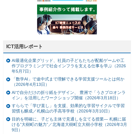
ICT活用レポート
AI最適化企業グリッド、社員の子どもたちが配船ゲームや工
作プログラミングで社会インフラを支える仕事を学ぶ（2026
年5月7日）
「数学AI」で途中式まで理解できる学習支援ツールとは何か
（2026年4月13日）
AIで自分だけの折り紙をデザイン、 豊洲で「うさプロオンラ
イン」を活用したワークショップ開催（2026年3月18日）
すららで「学び直し」を支援、効果的な学習サイクルで学習
習慣も醸成／札幌山の手高等学校（2026年3月10日）
目的を明確に、子ども主体で見通しを立てる授業— 札幌に届
ける“大樹町の魅力”／北海道大樹町立大樹小学校（2026年3月
9日）