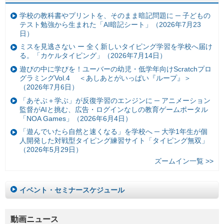
学校の教科書やプリントを、そのまま暗記問題に ─ 子どもの
テスト勉強から生まれた「AI暗記シート」（2026年7月23
日）
ミスを見逃さない ー 全く新しいタイピング学習を学校へ届け
る。「カケルタイピング」（2026年7月14日）
遊びの中に学びを！ユーバーの幼児・低学年向けScratchプロ
グラミングVol.4 ＜あしあとがいっぱい『ループ』＞
（2026年7月6日）
「あそぶ＋学ぶ」が反復学習のエンジンに ─ アニメーション
監督がAIと挑む、広告・ログインなしの教育ゲームポータル
「NOA Games」（2026年6月4日）
「遊んでいたら自然と速くなる」を学校へ ─ 大学1年生が個
人開発した対戦型タイピング練習サイト「タイピング無双」
（2026年5月29日）
ズームイン一覧 >>
イベント・セミナースケジュール
動画ニュース