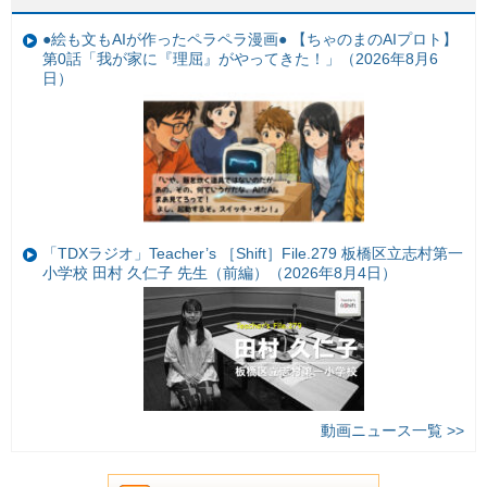
●絵も文もAIが作ったペラペラ漫画● 【ちゃのまのAIプロト】
第0話「我が家に『理屈』がやってきた！」（2026年8月6
日）
「TDXラジオ」Teacher’s ［Shift］File.279 板橋区立志村第一
小学校 田村 久仁子 先生（前編）（2026年8月4日）
動画ニュース一覧 >>