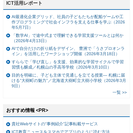
ICT活用レポート
AI最適化企業グリッド、社員の子どもたちが配船ゲームや工
作プログラミングで社会インフラを支える仕事を学ぶ（2026
年5月7日）
「数学AI」で途中式まで理解できる学習支援ツールとは何か
（2026年4月13日）
AIで自分だけの折り紙をデザイン、 豊洲で「うさプロオンラ
イン」を活用したワークショップ開催（2026年3月18日）
すららで「学び直し」を支援、効果的な学習サイクルで学習
習慣も醸成／札幌山の手高等学校（2026年3月10日）
目的を明確に、子ども主体で見通しを立てる授業— 札幌に届
ける“大樹町の魅力”／北海道大樹町立大樹小学校（2026年3月
9日）
一覧 >>
おすすめ情報 <PR>
貴社Webサイトの“事例紹介”記事転載サービス
ICT教育ニュースをスマホでアプリのように読む方法