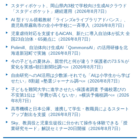
スタディポケット、岡山県内3校で学校向け生成AIクラウド
「スタディポケット」継続運用（2026年8月7日）
AI 型ドリル搭載教材「ラインズeライブラリアドバンス」、
鹿児島県霧島市の全小中学校に一斉導入（2026年8月7日）
児童虐待対応を支援するAiCAN、新たに導入自治体が拡大 全
国23自治体・65拠点に（2026年8月7日）
Polimill、自治体向け生成AI「QommonsAI」の活用研修を北
海道新冠町で実施（2026年8月7日）
今の子どもの夏休み、親世代と何が違う？保護者の73.5％が
変化を実感=朝日新聞社調べ=（2026年8月7日）
自由研究へのAI活用は少数派-それでも「AIは小学生から学ば
せたい」8割超 =塾選ジャーナル調べ=（2026年8月7日）
子どもを難関大学に進学させたい保護者調査 予備校選びの
不安第1位は「学費が高くないか」=横浜予備校調べ=（2026
年8月7日）
高専機構と日本公庫、連携して学生・教職員によるスタート
アップ創出を支援（2026年8月7日）
Sky、教員役と児童生徒役に分かれて操作を体験できる「授
業研究モード」解説セミナー20日開催（2026年8月7日）