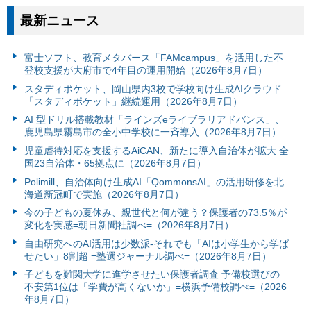
最新ニュース
富⼠ソフト、教育メタバース「FAMcampus」を活用した不
登校支援が大府市で4年目の運用開始（2026年8月7日）
スタディポケット、岡山県内3校で学校向け生成AIクラウド
「スタディポケット」継続運用（2026年8月7日）
AI 型ドリル搭載教材「ラインズeライブラリアドバンス」、
鹿児島県霧島市の全小中学校に一斉導入（2026年8月7日）
児童虐待対応を支援するAiCAN、新たに導入自治体が拡大 全
国23自治体・65拠点に（2026年8月7日）
Polimill、自治体向け生成AI「QommonsAI」の活用研修を北
海道新冠町で実施（2026年8月7日）
今の子どもの夏休み、親世代と何が違う？保護者の73.5％が
変化を実感=朝日新聞社調べ=（2026年8月7日）
自由研究へのAI活用は少数派-それでも「AIは小学生から学ば
せたい」8割超 =塾選ジャーナル調べ=（2026年8月7日）
子どもを難関大学に進学させたい保護者調査 予備校選びの
不安第1位は「学費が高くないか」=横浜予備校調べ=（2026
年8月7日）