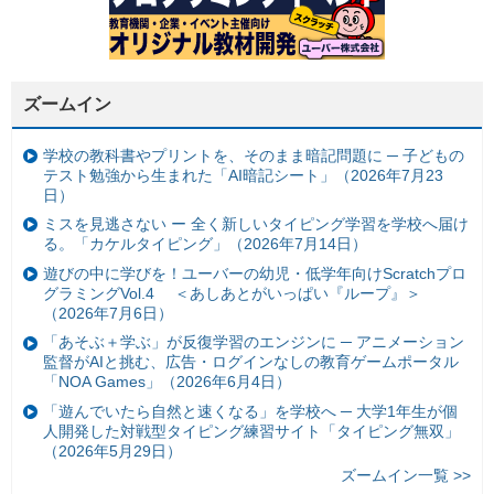
ズームイン
学校の教科書やプリントを、そのまま暗記問題に ─ 子どもの
テスト勉強から生まれた「AI暗記シート」（2026年7月23
日）
ミスを見逃さない ー 全く新しいタイピング学習を学校へ届け
る。「カケルタイピング」（2026年7月14日）
遊びの中に学びを！ユーバーの幼児・低学年向けScratchプロ
グラミングVol.4 ＜あしあとがいっぱい『ループ』＞
（2026年7月6日）
「あそぶ＋学ぶ」が反復学習のエンジンに ─ アニメーション
監督がAIと挑む、広告・ログインなしの教育ゲームポータル
「NOA Games」（2026年6月4日）
「遊んでいたら自然と速くなる」を学校へ ─ 大学1年生が個
人開発した対戦型タイピング練習サイト「タイピング無双」
（2026年5月29日）
ズームイン一覧 >>