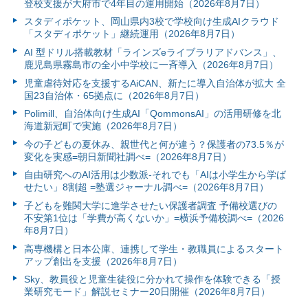
登校支援が大府市で4年目の運用開始（2026年8月7日）
スタディポケット、岡山県内3校で学校向け生成AIクラウド
「スタディポケット」継続運用（2026年8月7日）
AI 型ドリル搭載教材「ラインズeライブラリアドバンス」、
鹿児島県霧島市の全小中学校に一斉導入（2026年8月7日）
児童虐待対応を支援するAiCAN、新たに導入自治体が拡大 全
国23自治体・65拠点に（2026年8月7日）
Polimill、自治体向け生成AI「QommonsAI」の活用研修を北
海道新冠町で実施（2026年8月7日）
今の子どもの夏休み、親世代と何が違う？保護者の73.5％が
変化を実感=朝日新聞社調べ=（2026年8月7日）
自由研究へのAI活用は少数派-それでも「AIは小学生から学ば
せたい」8割超 =塾選ジャーナル調べ=（2026年8月7日）
子どもを難関大学に進学させたい保護者調査 予備校選びの
不安第1位は「学費が高くないか」=横浜予備校調べ=（2026
年8月7日）
高専機構と日本公庫、連携して学生・教職員によるスタート
アップ創出を支援（2026年8月7日）
Sky、教員役と児童生徒役に分かれて操作を体験できる「授
業研究モード」解説セミナー20日開催（2026年8月7日）