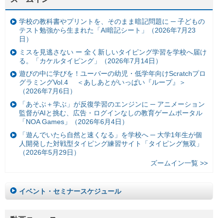
学校の教科書やプリントを、そのまま暗記問題に ─ 子どもの
テスト勉強から生まれた「AI暗記シート」（2026年7月23
日）
ミスを見逃さない ー 全く新しいタイピング学習を学校へ届け
る。「カケルタイピング」（2026年7月14日）
遊びの中に学びを！ユーバーの幼児・低学年向けScratchプロ
グラミングVol.4 ＜あしあとがいっぱい『ループ』＞
（2026年7月6日）
「あそぶ＋学ぶ」が反復学習のエンジンに ─ アニメーション
監督がAIと挑む、広告・ログインなしの教育ゲームポータル
「NOA Games」（2026年6月4日）
「遊んでいたら自然と速くなる」を学校へ ─ 大学1年生が個
人開発した対戦型タイピング練習サイト「タイピング無双」
（2026年5月29日）
ズームイン一覧 >>
イベント・セミナースケジュール