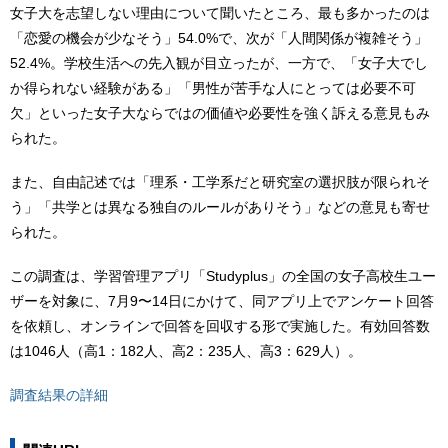
女子大を志望しない理由について聞いたところ、最も多かったのは
「恋愛の機会が少なそう」54.0%で、次が「人間関係が複雑そう」
52.4%。学校生活への先入観が目立ったが、一方で、「女子大でし
か得られない経験がある」「男性が苦手な人にとっては必要不可
欠」といった女子大ならではの価値や必要性を強く訴える意見もみ
られた。
また、自由記述では「理系・工学系だと研究室の選択肢が限られそ
う」「共学とは異なる独自のルールがありそう」などの意見も寄せ
られた。
この調査は、学習管理アプリ「Studyplus」の全国の女子高校生ユー
ザーを対象に、7月9〜14日にかけて、同アプリ上でアンケート回答
を依頼し、オンラインで回答を回収する形で実施した。有効回答数
は1046人（高1：182人、高2：235人、高3：629人）。
調査結果の詳細