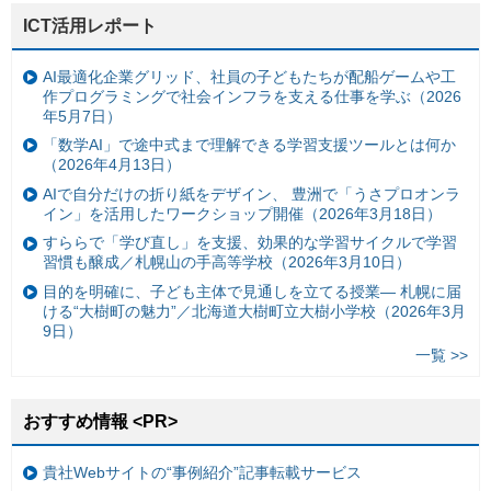
ICT活用レポート
AI最適化企業グリッド、社員の子どもたちが配船ゲームや工
作プログラミングで社会インフラを支える仕事を学ぶ（2026
年5月7日）
「数学AI」で途中式まで理解できる学習支援ツールとは何か
（2026年4月13日）
AIで自分だけの折り紙をデザイン、 豊洲で「うさプロオンラ
イン」を活用したワークショップ開催（2026年3月18日）
すららで「学び直し」を支援、効果的な学習サイクルで学習
習慣も醸成／札幌山の手高等学校（2026年3月10日）
目的を明確に、子ども主体で見通しを立てる授業— 札幌に届
ける“大樹町の魅力”／北海道大樹町立大樹小学校（2026年3月
9日）
一覧 >>
おすすめ情報 <PR>
貴社Webサイトの“事例紹介”記事転載サービス