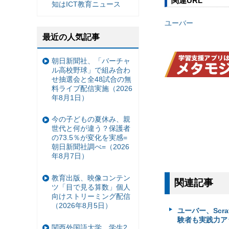
関連URL
知はICT教育ニュース
ユーバー
最近の人気記事
朝日新聞社、「バーチャ
ル高校野球」で組み合わ
せ抽選会と全48試合の無
料ライブ配信実施（2026
年8月1日）
今の子どもの夏休み、親
世代と何が違う？保護者
の73.5％が変化を実感=
朝日新聞社調べ=（2026
年8月7日）
教育出版、映像コンテン
関連記事
ツ「目で見る算数」個人
向けストリーミング配信
（2026年8月5日）
ユーバー、Sc
験者も実践力アッ
関西外国語大学、学生2