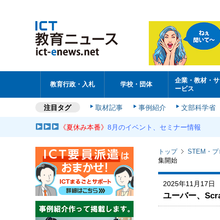
企業・教材・サ
教育行政・入札
学校・団体
ービス
注目タグ
取材記事
事例紹介
文部科学省
《夏休み本番》
8月のイベント、セミナー情報
トップ
STEM・
集開始
2025年11月17日
ユーバー、Sc