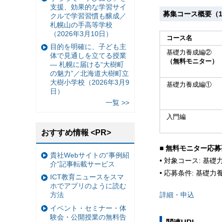
支援、効果的な学習サイ
募集コース概要（1
クルで学習習慣も醸成／
札幌山の手高等学校
（2026年3月10日）
コース名
目的を明確に、子ども主
基礎力養成編②
体で見通しを立てる授業
（無料モニター）
— 札幌に届ける“大樹町
の魅力”／北海道大樹町立
大樹小学校（2026年3月9
基礎力養成編①
日）
一覧 >>
入門編
おすすめ情報 <PR>
■
無料モニター応募
貴社Webサイトの“事例紹
• 対象コース: 基
介”記事転載サービス
• 応募条件: 基
ICT教育ニュースをスマ
ホでアプリのように読む
詳細・申込
方法
イベント・セミナー・体
験会・公開授業の無料告