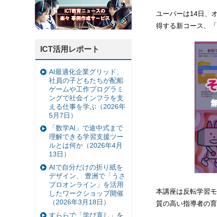
ユーバーは14日、
得する新コース、「
ICT活用レポート
AI最適化企業グリッド、
社員の子どもたちが配船
ゲームや工作プログラミ
ングで社会インフラを支
える仕事を学ぶ（2026年
5月7日）
「数学AI」で途中式まで
理解できる学習支援ツー
ルとは何か（2026年4月
13日）
AIで自分だけの折り紙を
デザイン、 豊洲で「うさ
プロオンライン」を活用
本講座は反転学習モ
したワークショップ開催
（2026年3月18日）
質の高い指導者の育
すららで「学び直し」を