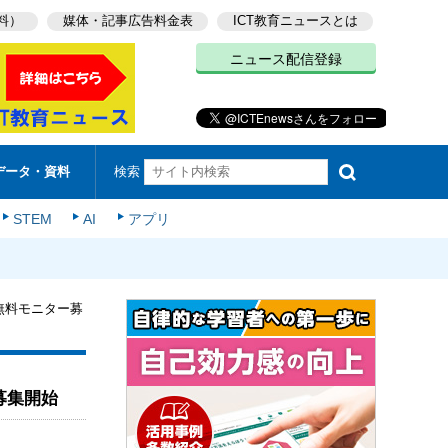
料）
媒体・記事広告料金表
ICT教育ニュースとは
ニュース配信登録
検索
データ・資料
STEM
AI
アプリ
」無料モニター募
募集開始