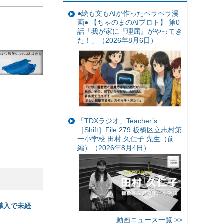
●絵も文もAIが作ったペラペラ漫
画● 【ちゃのまのAIプロト】 第0
話「我が家に『理屈』がやってき
た！」（2026年8月6日）
「TDXラジオ」Teacher’s
［Shift］File.279 板橋区立志村第
一小学校 田村 久仁子 先生（前
編）（2026年8月4日）
導入で未経
動画ニュース一覧 >>