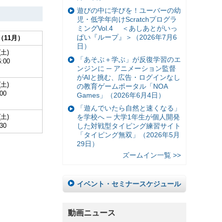
遊びの中に学びを！ユーバーの幼
児・低学年向けScratchプログラ
ミングVol.4 ＜あしあとがいっ
ぱい『ループ』＞（2026年7月6
（11月）
日）
(土)
「あそぶ＋学ぶ」が反復学習のエ
:00
ンジンに ─ アニメーション監督
がAIと挑む、広告・ログインなし
(土)
の教育ゲームポータル「NOA
00
Games」（2026年6月4日）
「遊んでいたら自然と速くなる」
(土)
を学校へ ─ 大学1年生が個人開発
30
した対戦型タイピング練習サイト
「タイピング無双」（2026年5月
29日）
ズームイン一覧 >>
イベント・セミナースケジュール
動画ニュース