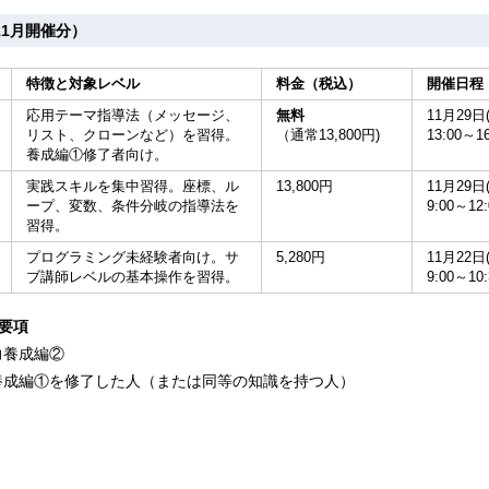
1月開催分）
特徴と対象レベル
料金（税込）
開催日程
応用テーマ指導法（メッセージ、
無料
11月29日
リスト、クローンなど）を習得。
（通常13,800円)
13:00～16
養成編①修了者向け。
実践スキルを集中習得。座標、ル
13,800円
11月29日
ープ、変数、条件分岐の指導法を
9:00～12:
習得。
プログラミング未経験者向け。サ
5,280円
11月22日
ブ講師レベルの基本操作を習得。
9:00～10:
要項
礎力養成編②
礎力養成編①を修了した人（または同等の知識を持つ人）