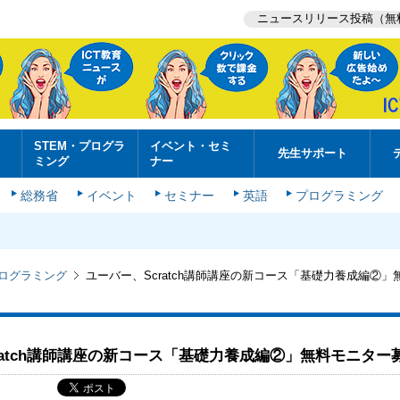
ニュースリリース投稿（無
STEM・プログラ
イベント・セミ
先生サポート
ミング
ナー
総務省
イベント
セミナー
英語
プログラミング
プログラミング
ユーバー、Scratch講師講座の新コース「基礎力養成編②
ratch講師講座の新コース「基礎力養成編②」無料モニター