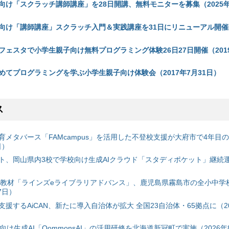
向け「スクラッチ講師講座」を28日開講、無料モニターを募集（2025年
向け「講師講座」スクラッチ入門＆実践講座を31日にリニューアル開催（
ェスタで小学生親子向け無料プログラミング体験26日27日開催（2019
めてプログラミングを学ぶ小学生親子向け体験会（2017年7月31日）
ス
育メタバース「FAMcampus」を活用した不登校支援が大府市で4年目
日）
ト、岡山県内3校で学校向け生成AIクラウド「スタディポケット」継続運用
搭載教材「ラインズeライブラリアドバンス」、鹿児島県霧島市の全小中学
7日）
援するAiCAN、新たに導入自治体が拡大 全国23自治体・65拠点に（20
自治体向け生成AI「QommonsAI」の活用研修を北海道新冠町で実施（2026年