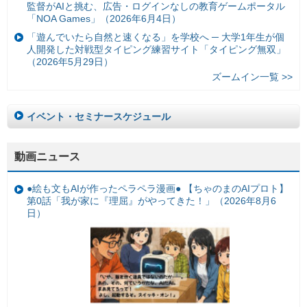
監督がAIと挑む、広告・ログインなしの教育ゲームポータル
「NOA Games」（2026年6月4日）
「遊んでいたら自然と速くなる」を学校へ ─ 大学1年生が個
人開発した対戦型タイピング練習サイト「タイピング無双」
（2026年5月29日）
ズームイン一覧 >>
イベント・セミナースケジュール
動画ニュース
●絵も文もAIが作ったペラペラ漫画● 【ちゃのまのAIプロト】
第0話「我が家に『理屈』がやってきた！」（2026年8月6
日）