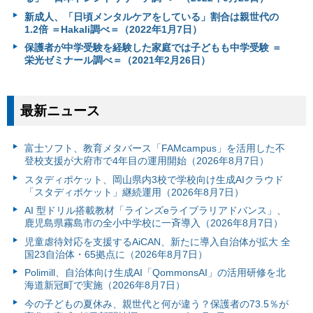
新成人、「日頃メンタルケアをしている」割合は親世代の
1.2倍 ＝Hakali調べ＝（2022年1月7日）
保護者が中学受験を経験した家庭では子どもも中学受験 ＝
栄光ゼミナール調べ＝（2021年2月26日）
最新ニュース
富⼠ソフト、教育メタバース「FAMcampus」を活用した不
登校支援が大府市で4年目の運用開始（2026年8月7日）
スタディポケット、岡山県内3校で学校向け生成AIクラウド
「スタディポケット」継続運用（2026年8月7日）
AI 型ドリル搭載教材「ラインズeライブラリアドバンス」、
鹿児島県霧島市の全小中学校に一斉導入（2026年8月7日）
児童虐待対応を支援するAiCAN、新たに導入自治体が拡大 全
国23自治体・65拠点に（2026年8月7日）
Polimill、自治体向け生成AI「QommonsAI」の活用研修を北
海道新冠町で実施（2026年8月7日）
今の子どもの夏休み、親世代と何が違う？保護者の73.5％が