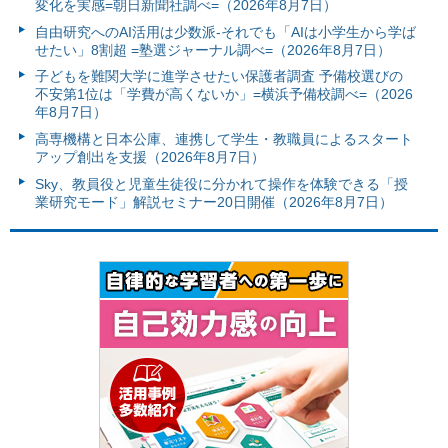
変化を実感=朝日新聞社調べ=（2026年8月7日）
自由研究へのAI活用は少数派-それでも「AIは小学生から学ば
せたい」8割超 =塾選ジャーナル調べ=（2026年8月7日）
子どもを難関大学に進学させたい保護者調査 予備校選びの
不安第1位は「学費が高くないか」=横浜予備校調べ=（2026
年8月7日）
高専機構と日本公庫、連携して学生・教職員によるスタート
アップ創出を支援（2026年8月7日）
Sky、教員役と児童生徒役に分かれて操作を体験できる「授
業研究モード」解説セミナー20日開催（2026年8月7日）