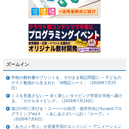
ズームイン
学校の教科書やプリントを、そのまま暗記問題に ─ 子どもの
テスト勉強から生まれた「AI暗記シート」（2026年7月23
日）
ミスを見逃さない ー 全く新しいタイピング学習を学校へ届け
る。「カケルタイピング」（2026年7月14日）
遊びの中に学びを！ユーバーの幼児・低学年向けScratchプロ
グラミングVol.4 ＜あしあとがいっぱい『ループ』＞
（2026年7月6日）
「あそぶ＋学ぶ」が反復学習のエンジンに ─ アニメーション