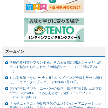
ズームイン
学校の教科書やプリントを、そのまま暗記問題に ─ 子どもの
テスト勉強から生まれた「AI暗記シート」（2026年7月23
日）
ミスを見逃さない ー 全く新しいタイピング学習を学校へ届け
る。「カケルタイピング」（2026年7月14日）
遊びの中に学びを！ユーバーの幼児・低学年向けScratchプロ
グラミングVol.4 ＜あしあとがいっぱい『ループ』＞
（2026年7月6日）
「あそぶ＋学ぶ」が反復学習のエンジンに ─ アニメーション
監督がAIと挑む、広告・ログインなしの教育ゲームポータル