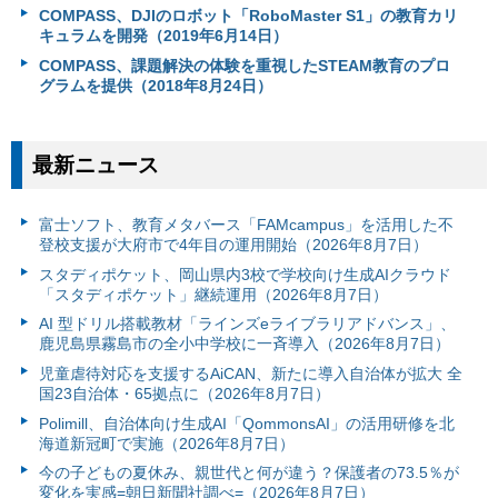
COMPASS、DJIのロボット「RoboMaster S1」の教育カリ
キュラムを開発（2019年6月14日）
COMPASS、課題解決の体験を重視したSTEAM教育のプロ
グラムを提供（2018年8月24日）
最新ニュース
富⼠ソフト、教育メタバース「FAMcampus」を活用した不
登校支援が大府市で4年目の運用開始（2026年8月7日）
スタディポケット、岡山県内3校で学校向け生成AIクラウド
「スタディポケット」継続運用（2026年8月7日）
AI 型ドリル搭載教材「ラインズeライブラリアドバンス」、
鹿児島県霧島市の全小中学校に一斉導入（2026年8月7日）
児童虐待対応を支援するAiCAN、新たに導入自治体が拡大 全
国23自治体・65拠点に（2026年8月7日）
Polimill、自治体向け生成AI「QommonsAI」の活用研修を北
海道新冠町で実施（2026年8月7日）
今の子どもの夏休み、親世代と何が違う？保護者の73.5％が
変化を実感=朝日新聞社調べ=（2026年8月7日）