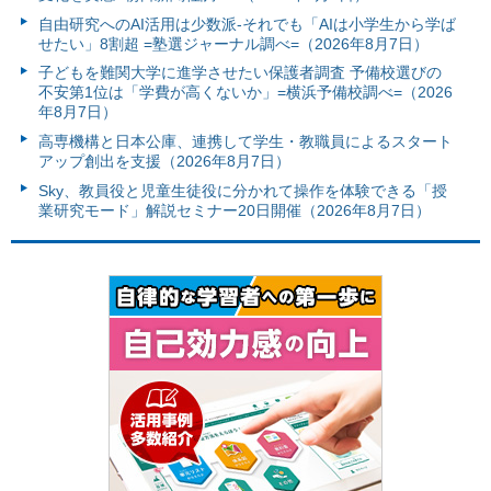
自由研究へのAI活用は少数派-それでも「AIは小学生から学ば
せたい」8割超 =塾選ジャーナル調べ=（2026年8月7日）
子どもを難関大学に進学させたい保護者調査 予備校選びの
不安第1位は「学費が高くないか」=横浜予備校調べ=（2026
年8月7日）
高専機構と日本公庫、連携して学生・教職員によるスタート
アップ創出を支援（2026年8月7日）
Sky、教員役と児童生徒役に分かれて操作を体験できる「授
業研究モード」解説セミナー20日開催（2026年8月7日）