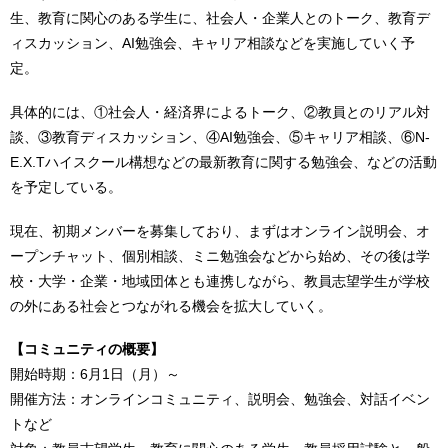
生、教育に関心のある学生に、社会人・企業人とのトーク、教育デ
ィスカッション、AI勉強会、キャリア相談などを実施していく予
定。
具体的には、①社会人・経済界によるトーク、②教員とのリアル対
談、③教育ディスカッション、④AI勉強会、⑤キャリア相談、⑥N-
E.X.Tハイスクール構想などの最新教育に関する勉強会、などの活動
を予定している。
現在、初期メンバーを募集しており、まずはオンライン説明会、オ
ープンチャット、個別相談、ミニ勉強会などから始め、その後は学
校・大学・企業・地域団体とも連携しながら、教員志望学生が学校
の外にある社会とつながれる機会を拡大していく。
【コミュニティの概要】
開始時期：6月1日（月）～
開催方法：オンラインコミュニティ、説明会、勉強会、対話イベン
トなど