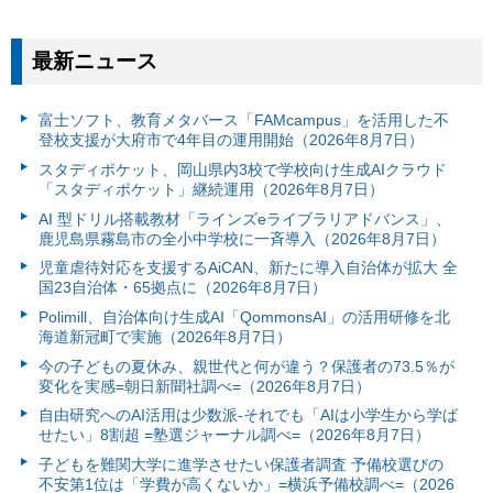
最新ニュース
富⼠ソフト、教育メタバース「FAMcampus」を活用した不
登校支援が大府市で4年目の運用開始（2026年8月7日）
スタディポケット、岡山県内3校で学校向け生成AIクラウド
「スタディポケット」継続運用（2026年8月7日）
AI 型ドリル搭載教材「ラインズeライブラリアドバンス」、
鹿児島県霧島市の全小中学校に一斉導入（2026年8月7日）
児童虐待対応を支援するAiCAN、新たに導入自治体が拡大 全
国23自治体・65拠点に（2026年8月7日）
Polimill、自治体向け生成AI「QommonsAI」の活用研修を北
海道新冠町で実施（2026年8月7日）
今の子どもの夏休み、親世代と何が違う？保護者の73.5％が
変化を実感=朝日新聞社調べ=（2026年8月7日）
自由研究へのAI活用は少数派-それでも「AIは小学生から学ば
せたい」8割超 =塾選ジャーナル調べ=（2026年8月7日）
子どもを難関大学に進学させたい保護者調査 予備校選びの
不安第1位は「学費が高くないか」=横浜予備校調べ=（2026