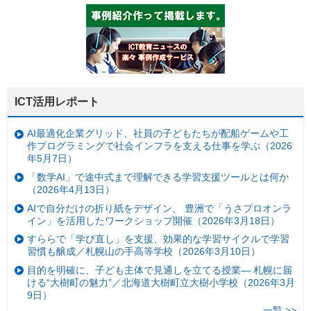
ICT活用レポート
AI最適化企業グリッド、社員の子どもたちが配船ゲームや工
作プログラミングで社会インフラを支える仕事を学ぶ（2026
年5月7日）
「数学AI」で途中式まで理解できる学習支援ツールとは何か
（2026年4月13日）
AIで自分だけの折り紙をデザイン、 豊洲で「うさプロオンラ
イン」を活用したワークショップ開催（2026年3月18日）
すららで「学び直し」を支援、効果的な学習サイクルで学習
習慣も醸成／札幌山の手高等学校（2026年3月10日）
目的を明確に、子ども主体で見通しを立てる授業— 札幌に届
ける“大樹町の魅力”／北海道大樹町立大樹小学校（2026年3月
9日）
一覧 >>