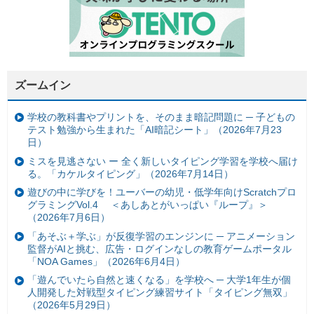
ズームイン
学校の教科書やプリントを、そのまま暗記問題に ─ 子どもの
テスト勉強から生まれた「AI暗記シート」（2026年7月23
日）
ミスを見逃さない ー 全く新しいタイピング学習を学校へ届け
る。「カケルタイピング」（2026年7月14日）
遊びの中に学びを！ユーバーの幼児・低学年向けScratchプロ
グラミングVol.4 ＜あしあとがいっぱい『ループ』＞
（2026年7月6日）
「あそぶ＋学ぶ」が反復学習のエンジンに ─ アニメーション
監督がAIと挑む、広告・ログインなしの教育ゲームポータル
「NOA Games」（2026年6月4日）
「遊んでいたら自然と速くなる」を学校へ ─ 大学1年生が個
人開発した対戦型タイピング練習サイト「タイピング無双」
（2026年5月29日）