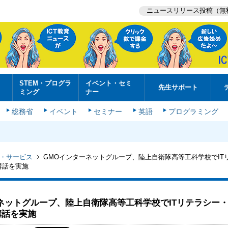
ニュースリリース投稿（無
STEM・プログラ
イベント・セミ
先生サポート
ミング
ナー
総務省
イベント
セミナー
英語
プログラミング
・サービス
GMOインターネットグループ、陸上自衛隊高等工科学校でIT
講話を実施
ネットグループ、陸上自衛隊高等工科学校でITリテラシー
講話を実施