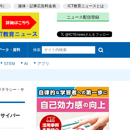
料）
媒体・記事広告料金表
ICT教育ニュースとは
ニュース配信登録
検索
データ・資料
STEM
AI
アプリ
リテラシー・サ
・サイバー