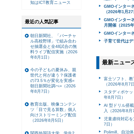
知はICT教育ニュース
GMOインター
（2026年1月2
GMOインターネ
最近の人気記事
月開催（2025年
GMOインター
朝日新聞社、「バーチャ
ル高校野球」で組み合わ
子育て世代はデジ
せ抽選会と全48試合の無
料ライブ配信実施（2026
年8月1日）
最新ニュー
今の子どもの夏休み、親
世代と何が違う？保護者
富⼠ソフト、教
の73.5％が変化を実感=
（2026年8月7
朝日新聞社調べ=（2026
年8月7日）
スタディポケッ
年8月7日）
教育出版、映像コンテン
AI 型ドリル
ツ「目で見る算数」個人
入（2026年8月
向けストリーミング配信
児童虐待対応を支
（2026年8月5日）
7日）
Polimill、
関西外国語大学、学生2