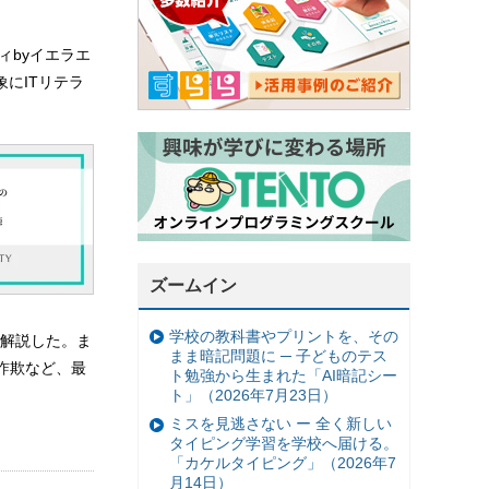
ィbyイエラエ
象にITリテラ
ズームイン
学校の教科書やプリントを、その
解説した。ま
まま暗記問題に ─ 子どものテス
ト詐欺など、最
ト勉強から生まれた「AI暗記シー
ト」（2026年7月23日）
ミスを見逃さない ー 全く新しい
タイピング学習を学校へ届ける。
「カケルタイピング」（2026年7
月14日）