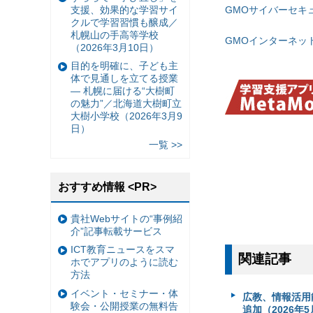
支援、効果的な学習サイ
GMOサイバーセキ
クルで学習習慣も醸成／
札幌山の手高等学校
GMOインターネッ
（2026年3月10日）
目的を明確に、子ども主
体で見通しを立てる授業
— 札幌に届ける“大樹町
の魅力”／北海道大樹町立
大樹小学校（2026年3月9
日）
一覧 >>
おすすめ情報 <PR>
貴社Webサイトの“事例紹
介”記事転載サービス
ICT教育ニュースをスマ
関連記事
ホでアプリのように読む
方法
イベント・セミナー・体
広教、情報活用
験会・公開授業の無料告
追加（2026年5