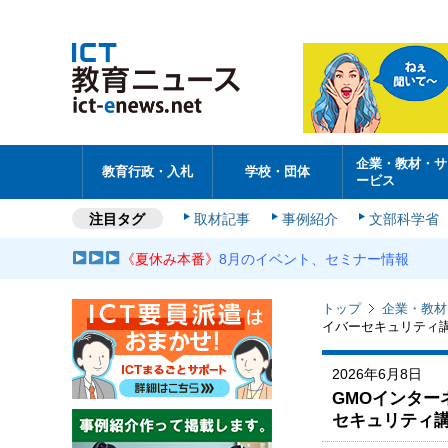
企業・教材・サ
教育行政・入札
学校・団体
ービス
注目タグ
取材記事
事例紹介
文部科学省
《夏休み本番》
8月のイベント、セミナー情報
トップ
企業・教材
イバーセキュリティ
2026年6月8日
GMOインター
セキュリティ