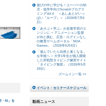
遊びの中に学びを！ユーバーの幼
児・低学年向けScratchプログラ
ミングVol.4 ＜あしあとがいっ
ぱい『ループ』＞（2026年7月6
日）
「あそぶ＋学ぶ」が反復学習のエ
ンジンに ─ アニメーション監督
がAIと挑む、広告・ログインなし
の教育ゲームポータル「NOA
Games」（2026年6月4日）
「遊んでいたら自然と速くなる」
を学校へ ─ 大学1年生が個人開発
した対戦型タイピング練習サイト
「タイピング無双」（2026年5月
29日）
ズームイン一覧 >>
イベント・セミナースケジュール
・AI」を
動画ニュース