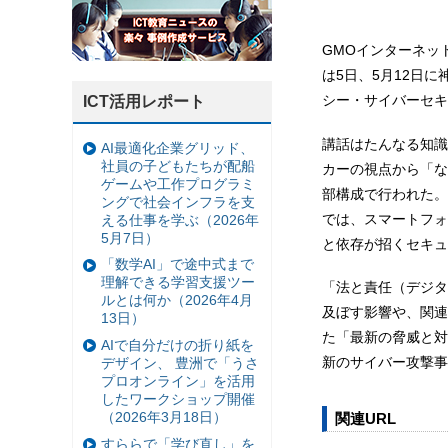
GMOインターネッ
は5日、5月12日
シー・サイバーセキ
ICT活用レポート
講話はたんなる知識
AI最適化企業グリッド、
社員の子どもたちが配船
カーの視点から「な
ゲームや工作プログラミ
部構成で行われた。
ングで社会インフラを支
では、スマートフォ
える仕事を学ぶ（2026年
5月7日）
と依存が招くセキュ
「数学AI」で途中式まで
理解できる学習支援ツー
「法と責任（デジタ
ルとは何か（2026年4月
及ぼす影響や、関連
13日）
た「最新の脅威と対
AIで自分だけの折り紙を
新のサイバー攻撃事
デザイン、 豊洲で「うさ
プロオンライン」を活用
したワークショップ開催
（2026年3月18日）
関連URL
すららで「学び直し」を