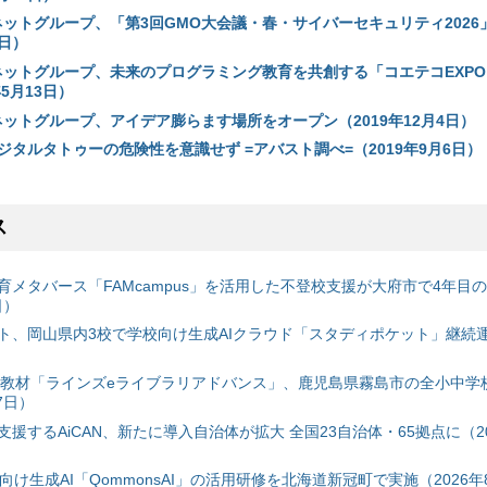
ネットグループ、「第3回GMO大会議・春・サイバーセキュリティ2026
7日）
ットグループ、未来のプログラミング教育を共創する「コエテコEXPO 2
5月13日）
ネットグループ、アイデア膨らます場所をオープン（2019年12月4日）
タルタトゥーの危険性を意識せず =アバスト調べ=（2019年9月6日）
ス
育メタバース「FAMcampus」を活用した不登校支援が大府市で4年目
日）
ト、岡山県内3校で学校向け生成AIクラウド「スタディポケット」継続運用
搭載教材「ラインズeライブラリアドバンス」、鹿児島県霧島市の全小中学
7日）
援するAiCAN、新たに導入自治体が拡大 全国23自治体・65拠点に（20
自治体向け生成AI「QommonsAI」の活用研修を北海道新冠町で実施（2026年