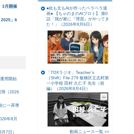
」3月開催
●絵も文もAIが作ったペラペラ漫
画● 【ちゃのまのAIプロト】 第0
話「我が家に『理屈』がやってき
025」6
た！」（2026年8月6日）
「TDXラジオ」Teacher’s
［Shift］File.279 板橋区立志村第
の運用開始
一小学校 田村 久仁子 先生（前
編）（2026年8月4日）
（2026
校に一斉導
26年8月
動画ニュース一覧 >>
8月7日）