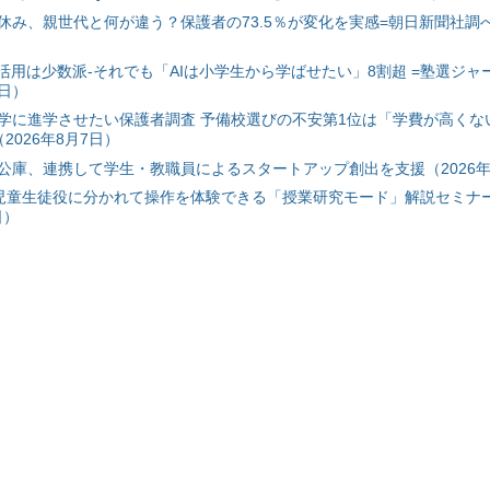
み、親世代と何が違う？保護者の73.5％が変化を実感=朝日新聞社調べ=
I活用は少数派-それでも「AIは小学生から学ばせたい」8割超 =塾選ジャ
7日）
学に進学させたい保護者調査 予備校選びの不安第1位は「学費が高くな
2026年8月7日）
公庫、連携して学生・教職員によるスタートアップ創出を支援（2026年
と児童生徒役に分かれて操作を体験できる「授業研究モード」解説セミナー
日）