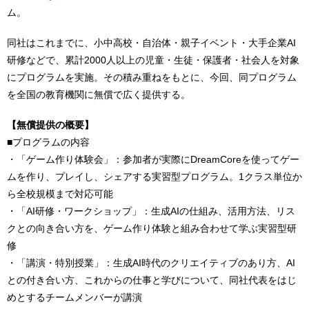
ム。
同社はこれまでに、小中高校・自治体・親子イベント・大手企業AI
研修などで、累計2000人以上の児童・生徒・保護者・社会人を対象
にプログラムを実施。その積み重ねをもとに、今回、同プログラム
を全国の教育機関に無償で広く提供する。
【無償提供の概要】
■プログラムの内容
・「ゲーム作り体験会」：参加者が実際にDreamCoreを使ってゲー
ムを作り、プレイし、シェアする実習型プログラム。1クラス単位か
ら全校規模まで対応可能
・「AI研修・ワークショップ」：生成AIの仕組み、活用方法、リス
クとの向き合い方を、ゲーム作り体験と組み合わせて学ぶ実習型研
修
・「講演・特別授業」：生成AI時代のクリエイティブのあり方、AI
との付き合い方、これからの仕事と学びについて、同社代表をはじ
めとするチームメンバーが講演