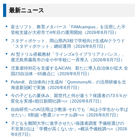
最新ニュース
富⼠ソフト、教育メタバース「FAMcampus」を活用した不
登校支援が大府市で4年目の運用開始（2026年8月7日）
スタディポケット、岡山県内3校で学校向け生成AIクラウド
「スタディポケット」継続運用（2026年8月7日）
AI 型ドリル搭載教材「ラインズeライブラリアドバンス」、
鹿児島県霧島市の全小中学校に一斉導入（2026年8月7日）
児童虐待対応を支援するAiCAN、新たに導入自治体が拡大 全
国23自治体・65拠点に（2026年8月7日）
Polimill、自治体向け生成AI「QommonsAI」の活用研修を北
海道新冠町で実施（2026年8月7日）
今の子どもの夏休み、親世代と何が違う？保護者の73.5％が
変化を実感=朝日新聞社調べ=（2026年8月7日）
自由研究へのAI活用は少数派-それでも「AIは小学生から学ば
せたい」8割超 =塾選ジャーナル調べ=（2026年8月7日）
子どもを難関大学に進学させたい保護者調査 予備校選びの
不安第1位は「学費が高くないか」=横浜予備校調べ=（2026
年8月7日）