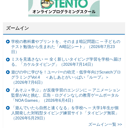
ズームイン
学校の教科書やプリントを、そのまま暗記問題に ─ 子どもの
テスト勉強から生まれた「AI暗記シート」（2026年7月23
日）
ミスを見逃さない ー 全く新しいタイピング学習を学校へ届け
る。「カケルタイピング」（2026年7月14日）
遊びの中に学びを！ユーバーの幼児・低学年向けScratchプロ
グラミングVol.4 ＜あしあとがいっぱい『ループ』＞
（2026年7月6日）
「あそぶ＋学ぶ」が反復学習のエンジンに ─ アニメーション
監督がAIと挑む、広告・ログインなしの教育ゲームポータル
「NOA Games」（2026年6月4日）
「遊んでいたら自然と速くなる」を学校へ ─ 大学1年生が個
人開発した対戦型タイピング練習サイト「タイピング無双」
（2026年5月29日）
ズームイン一覧 >>