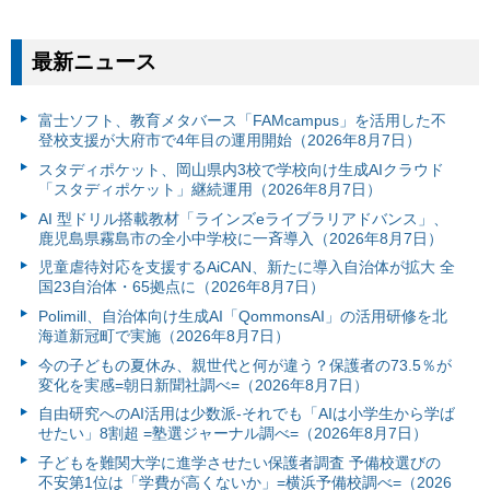
最新ニュース
富⼠ソフト、教育メタバース「FAMcampus」を活用した不
登校支援が大府市で4年目の運用開始（2026年8月7日）
スタディポケット、岡山県内3校で学校向け生成AIクラウド
「スタディポケット」継続運用（2026年8月7日）
AI 型ドリル搭載教材「ラインズeライブラリアドバンス」、
鹿児島県霧島市の全小中学校に一斉導入（2026年8月7日）
児童虐待対応を支援するAiCAN、新たに導入自治体が拡大 全
国23自治体・65拠点に（2026年8月7日）
Polimill、自治体向け生成AI「QommonsAI」の活用研修を北
海道新冠町で実施（2026年8月7日）
今の子どもの夏休み、親世代と何が違う？保護者の73.5％が
変化を実感=朝日新聞社調べ=（2026年8月7日）
自由研究へのAI活用は少数派-それでも「AIは小学生から学ば
せたい」8割超 =塾選ジャーナル調べ=（2026年8月7日）
子どもを難関大学に進学させたい保護者調査 予備校選びの
不安第1位は「学費が高くないか」=横浜予備校調べ=（2026