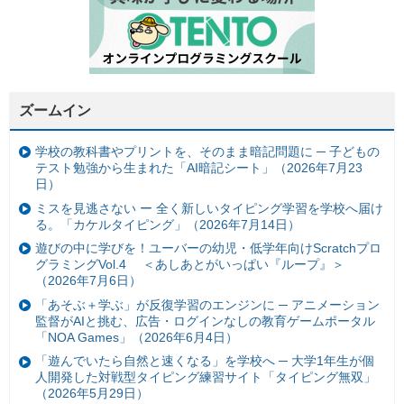
ズームイン
学校の教科書やプリントを、そのまま暗記問題に ─ 子どもの
テスト勉強から生まれた「AI暗記シート」（2026年7月23
日）
ミスを見逃さない ー 全く新しいタイピング学習を学校へ届け
る。「カケルタイピング」（2026年7月14日）
遊びの中に学びを！ユーバーの幼児・低学年向けScratchプロ
グラミングVol.4 ＜あしあとがいっぱい『ループ』＞
（2026年7月6日）
「あそぶ＋学ぶ」が反復学習のエンジンに ─ アニメーション
監督がAIと挑む、広告・ログインなしの教育ゲームポータル
「NOA Games」（2026年6月4日）
「遊んでいたら自然と速くなる」を学校へ ─ 大学1年生が個
人開発した対戦型タイピング練習サイト「タイピング無双」
（2026年5月29日）