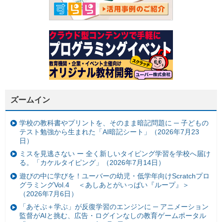
ズームイン
学校の教科書やプリントを、そのまま暗記問題に ─ 子どもの
テスト勉強から生まれた「AI暗記シート」（2026年7月23
日）
ミスを見逃さない ー 全く新しいタイピング学習を学校へ届け
る。「カケルタイピング」（2026年7月14日）
遊びの中に学びを！ユーバーの幼児・低学年向けScratchプロ
グラミングVol.4 ＜あしあとがいっぱい『ループ』＞
（2026年7月6日）
「あそぶ＋学ぶ」が反復学習のエンジンに ─ アニメーション
監督がAIと挑む、広告・ログインなしの教育ゲームポータル