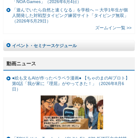
「NOA Games」（2026年6月4日）
「遊んでいたら自然と速くなる」を学校へ ─ 大学1年生が個
人開発した対戦型タイピング練習サイト「タイピング無双」
（2026年5月29日）
ズームイン一覧 >>
イベント・セミナースケジュール
動画ニュース
●絵も文もAIが作ったペラペラ漫画● 【ちゃのまのAIプロト】
第0話「我が家に『理屈』がやってきた！」（2026年8月6
日）