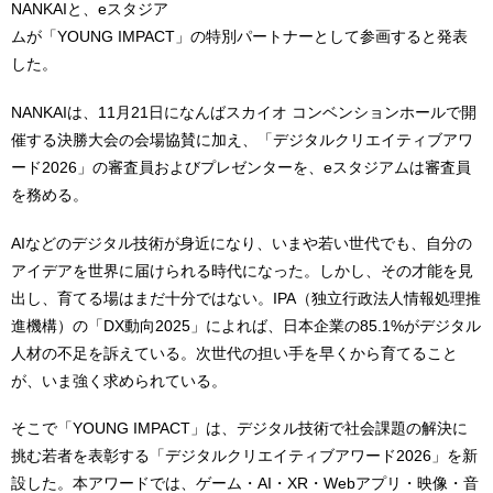
NANKAIと、eスタジア
ムが「YOUNG IMPACT」の特別パートナーとして参画すると発表
した。
NANKAIは、11月21日になんばスカイオ コンベンションホールで開
催する決勝大会の会場協賛に加え、「デジタルクリエイティブアワ
ード2026」の審査員およびプレゼンターを、eスタジアムは審査員
を務める。
AIなどのデジタル技術が身近になり、いまや若い世代でも、自分の
アイデアを世界に届けられる時代になった。しかし、その才能を見
出し、育てる場はまだ十分ではない。IPA（独立行政法人情報処理推
進機構）の「DX動向2025」によれば、日本企業の85.1%がデジタル
人材の不足を訴えている。次世代の担い手を早くから育てること
が、いま強く求められている。
そこで「YOUNG IMPACT」は、デジタル技術で社会課題の解決に
挑む若者を表彰する「デジタルクリエイティブアワード2026」を新
設した。本アワードでは、ゲーム・AI・XR・Webアプリ・映像・音