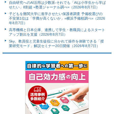
自由研究へのAI活用は少数派-それでも「AIは小学生から学ば
せたい」8割超 =塾選ジャーナル調べ=（2026年8月7日）
子どもを難関大学に進学させたい保護者調査 予備校選びの
不安第1位は「学費が高くないか」=横浜予備校調べ=（2026
年8月7日）
高専機構と日本公庫、連携して学生・教職員によるスタート
アップ創出を支援（2026年8月7日）
Sky、教員役と児童生徒役に分かれて操作を体験できる「授
業研究モード」解説セミナー20日開催（2026年8月7日）