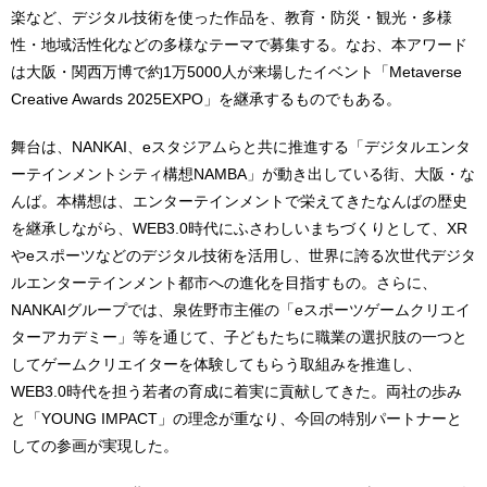
楽など、デジタル技術を使った作品を、教育・防災・観光・多様
性・地域活性化などの多様なテーマで募集する。なお、本アワード
は大阪・関西万博で約1万5000人が来場したイベント「Metaverse
Creative Awards 2025EXPO」を継承するものでもある。
舞台は、NANKAI、eスタジアムらと共に推進する「デジタルエンタ
ーテインメントシティ構想NAMBA」が動き出している街、大阪・な
んば。本構想は、エンターテインメントで栄えてきたなんばの歴史
を継承しながら、WEB3.0時代にふさわしいまちづくりとして、XR
やeスポーツなどのデジタル技術を活用し、世界に誇る次世代デジタ
ルエンターテインメント都市への進化を目指すもの。さらに、
NANKAIグループでは、泉佐野市主催の「eスポーツゲームクリエイ
ターアカデミー」等を通じて、子どもたちに職業の選択肢の一つと
してゲームクリエイターを体験してもらう取組みを推進し、
WEB3.0時代を担う若者の育成に着実に貢献してきた。両社の歩み
と「YOUNG IMPACT」の理念が重なり、今回の特別パートナーと
しての参画が実現した。