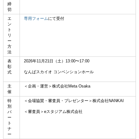
締
切
エ
専用フォーム
にて受付
ン
ト
リ
ー
方
法
表
2026年11月21日（土）13:00〜17:00
彰
なんばスカイオ コンベンションホール
式
主
＜企画・運営＞株式会社Meta Osaka
催
特
＜会場協賛・審査員・プレゼンター＞株式会社NANKAI
別
＜審査員＞eスタジアム株式会社
パ
ー
ト
ナ
ー