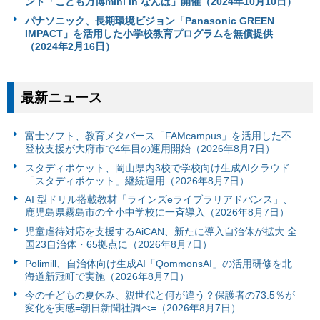
ント「こども万博mini in なんば」開催（2024年10月10日）
パナソニック、長期環境ビジョン「Panasonic GREEN
IMPACT」を活用した小学校教育プログラムを無償提供
（2024年2月16日）
最新ニュース
富⼠ソフト、教育メタバース「FAMcampus」を活用した不
登校支援が大府市で4年目の運用開始（2026年8月7日）
スタディポケット、岡山県内3校で学校向け生成AIクラウド
「スタディポケット」継続運用（2026年8月7日）
AI 型ドリル搭載教材「ラインズeライブラリアドバンス」、
鹿児島県霧島市の全小中学校に一斉導入（2026年8月7日）
児童虐待対応を支援するAiCAN、新たに導入自治体が拡大 全
国23自治体・65拠点に（2026年8月7日）
Polimill、自治体向け生成AI「QommonsAI」の活用研修を北
海道新冠町で実施（2026年8月7日）
今の子どもの夏休み、親世代と何が違う？保護者の73.5％が
変化を実感=朝日新聞社調べ=（2026年8月7日）