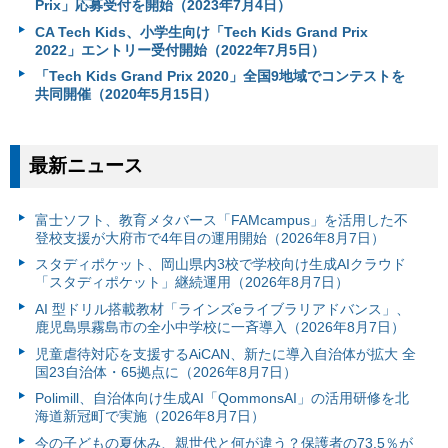
Prix」応募受付を開始（2023年7月4日）
CA Tech Kids、小学生向け「Tech Kids Grand Prix
2022」エントリー受付開始（2022年7月5日）
「Tech Kids Grand Prix 2020」全国9地域でコンテストを
共同開催（2020年5月15日）
最新ニュース
富⼠ソフト、教育メタバース「FAMcampus」を活用した不
登校支援が大府市で4年目の運用開始（2026年8月7日）
スタディポケット、岡山県内3校で学校向け生成AIクラウド
「スタディポケット」継続運用（2026年8月7日）
AI 型ドリル搭載教材「ラインズeライブラリアドバンス」、
鹿児島県霧島市の全小中学校に一斉導入（2026年8月7日）
児童虐待対応を支援するAiCAN、新たに導入自治体が拡大 全
国23自治体・65拠点に（2026年8月7日）
Polimill、自治体向け生成AI「QommonsAI」の活用研修を北
海道新冠町で実施（2026年8月7日）
今の子どもの夏休み、親世代と何が違う？保護者の73.5％が