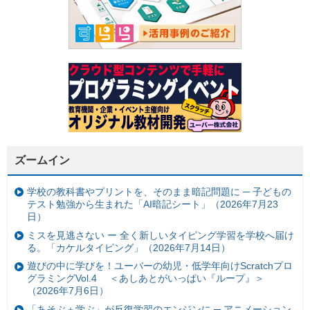
ズームイン
学校の教科書やプリントを、そのまま暗記問題に ─ 子どもの
テスト勉強から生まれた「AI暗記シート」（2026年7月23
日）
ミスを見逃さない ー 全く新しいタイピング学習を学校へ届け
る。「カケルタイピング」（2026年7月14日）
遊びの中に学びを！ユーバーの幼児・低学年向けScratchプロ
グラミングVol.4 ＜あしあとがいっぱい『ループ』＞
（2026年7月6日）
「あそぶ＋学ぶ」が反復学習のエンジンに ─ アニメーション