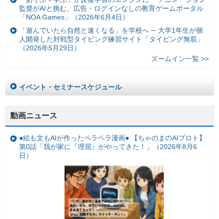
監督がAIと挑む、広告・ログインなしの教育ゲームポータル
「NOA Games」（2026年6月4日）
「遊んでいたら自然と速くなる」を学校へ ─ 大学1年生が個
人開発した対戦型タイピング練習サイト「タイピング無双」
（2026年5月29日）
ズームイン一覧 >>
イベント・セミナースケジュール
動画ニュース
●絵も文もAIが作ったペラペラ漫画● 【ちゃのまのAIプロト】
第0話「我が家に『理屈』がやってきた！」（2026年8月6
日）