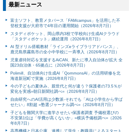
最新ニュース
富⼠ソフト、教育メタバース「FAMcampus」を活用した不
登校支援が大府市で4年目の運用開始（2026年8月7日）
スタディポケット、岡山県内3校で学校向け生成AIクラウド
「スタディポケット」継続運用（2026年8月7日）
AI 型ドリル搭載教材「ラインズeライブラリアドバンス」、
鹿児島県霧島市の全小中学校に一斉導入（2026年8月7日）
児童虐待対応を支援するAiCAN、新たに導入自治体が拡大 全
国23自治体・65拠点に（2026年8月7日）
Polimill、自治体向け生成AI「QommonsAI」の活用研修を北
海道新冠町で実施（2026年8月7日）
今の子どもの夏休み、親世代と何が違う？保護者の73.5％が
変化を実感=朝日新聞社調べ=（2026年8月7日）
自由研究へのAI活用は少数派-それでも「AIは小学生から学ば
せたい」8割超 =塾選ジャーナル調べ=（2026年8月7日）
子どもを難関大学に進学させたい保護者調査 予備校選びの
不安第1位は「学費が高くないか」=横浜予備校調べ=（2026
年8月7日）
高専機構と日本公庫、連携して学生・教職員によるスタート