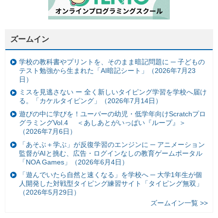
ズームイン
学校の教科書やプリントを、そのまま暗記問題に ─ 子どもの
テスト勉強から生まれた「AI暗記シート」（2026年7月23
日）
ミスを見逃さない ー 全く新しいタイピング学習を学校へ届け
る。「カケルタイピング」（2026年7月14日）
遊びの中に学びを！ユーバーの幼児・低学年向けScratchプロ
グラミングVol.4 ＜あしあとがいっぱい『ループ』＞
（2026年7月6日）
「あそぶ＋学ぶ」が反復学習のエンジンに ─ アニメーション
監督がAIと挑む、広告・ログインなしの教育ゲームポータル
「NOA Games」（2026年6月4日）
「遊んでいたら自然と速くなる」を学校へ ─ 大学1年生が個
人開発した対戦型タイピング練習サイト「タイピング無双」
（2026年5月29日）
ズームイン一覧 >>