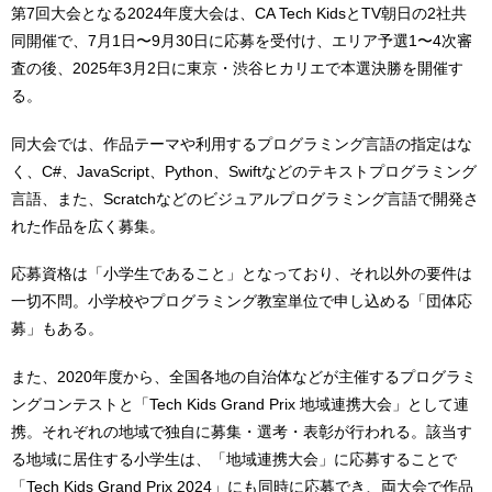
第7回大会となる2024年度大会は、CA Tech KidsとTV朝日の2社共
同開催で、7月1日〜9月30日に応募を受付け、エリア予選1〜4次審
査の後、2025年3月2日に東京・渋谷ヒカリエで本選決勝を開催す
る。
同大会では、作品テーマや利用するプログラミング言語の指定はな
く、C#、JavaScript、Python、Swiftなどのテキストプログラミング
言語、また、Scratchなどのビジュアルプログラミング言語で開発さ
れた作品を広く募集。
応募資格は「小学生であること」となっており、それ以外の要件は
一切不問。小学校やプログラミング教室単位で申し込める「団体応
募」もある。
また、2020年度から、全国各地の自治体などが主催するプログラミ
ングコンテストと「Tech Kids Grand Prix 地域連携大会」として連
携。それぞれの地域で独自に募集・選考・表彰が行われる。該当す
る地域に居住する小学生は、「地域連携大会」に応募することで
「Tech Kids Grand Prix 2024」にも同時に応募でき、両大会で作品