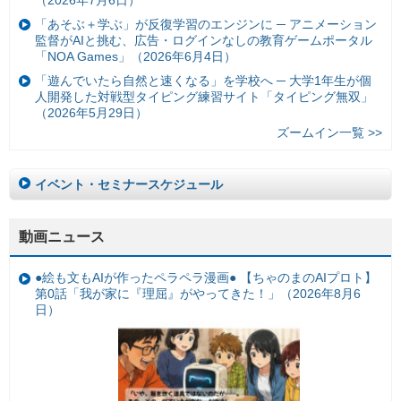
（2026年7月6日）
「あそぶ＋学ぶ」が反復学習のエンジンに ─ アニメーション
監督がAIと挑む、広告・ログインなしの教育ゲームポータル
「NOA Games」（2026年6月4日）
「遊んでいたら自然と速くなる」を学校へ ─ 大学1年生が個
人開発した対戦型タイピング練習サイト「タイピング無双」
（2026年5月29日）
ズームイン一覧 >>
イベント・セミナースケジュール
動画ニュース
●絵も文もAIが作ったペラペラ漫画● 【ちゃのまのAIプロト】
第0話「我が家に『理屈』がやってきた！」（2026年8月6
日）