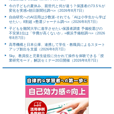
今の子どもの夏休み、親世代と何が違う？保護者の73.5％が
変化を実感=朝日新聞社調べ=（2026年8月7日）
自由研究へのAI活用は少数派-それでも「AIは小学生から学ば
せたい」8割超 =塾選ジャーナル調べ=（2026年8月7日）
子どもを難関大学に進学させたい保護者調査 予備校選びの
不安第1位は「学費が高くないか」=横浜予備校調べ=（2026
年8月7日）
高専機構と日本公庫、連携して学生・教職員によるスタート
アップ創出を支援（2026年8月7日）
Sky、教員役と児童生徒役に分かれて操作を体験できる「授
業研究モード」解説セミナー20日開催（2026年8月7日）