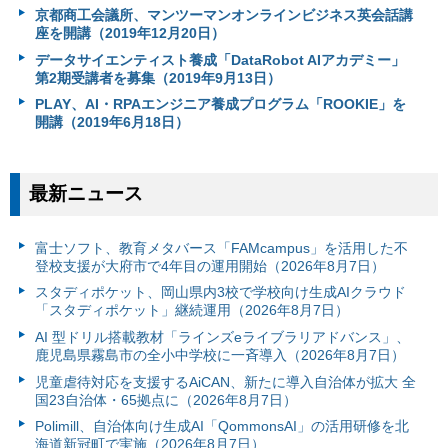
京都商工会議所、マンツーマンオンラインビジネス英会話講
座を開講（2019年12月20日）
データサイエンティスト養成「DataRobot AIアカデミー」
第2期受講者を募集（2019年9月13日）
PLAY、AI・RPAエンジニア養成プログラム「ROOKIE」を
開講（2019年6月18日）
最新ニュース
富⼠ソフト、教育メタバース「FAMcampus」を活用した不
登校支援が大府市で4年目の運用開始（2026年8月7日）
スタディポケット、岡山県内3校で学校向け生成AIクラウド
「スタディポケット」継続運用（2026年8月7日）
AI 型ドリル搭載教材「ラインズeライブラリアドバンス」、
鹿児島県霧島市の全小中学校に一斉導入（2026年8月7日）
児童虐待対応を支援するAiCAN、新たに導入自治体が拡大 全
国23自治体・65拠点に（2026年8月7日）
Polimill、自治体向け生成AI「QommonsAI」の活用研修を北
海道新冠町で実施（2026年8月7日）