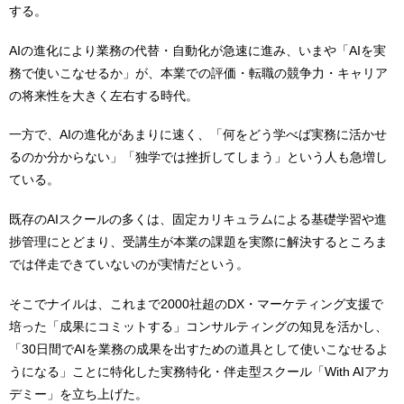
する。
AIの進化により業務の代替・自動化が急速に進み、いまや「AIを実
務で使いこなせるか」が、本業での評価・転職の競争力・キャリア
の将来性を大きく左右する時代。
一方で、AIの進化があまりに速く、「何をどう学べば実務に活かせ
るのか分からない」「独学では挫折してしまう」という人も急増し
ている。
既存のAIスクールの多くは、固定カリキュラムによる基礎学習や進
捗管理にとどまり、受講生が本業の課題を実際に解決するところま
では伴走できていないのが実情だという。
そこでナイルは、これまで2000社超のDX・マーケティング支援で
培った「成果にコミットする」コンサルティングの知見を活かし、
「30日間でAIを業務の成果を出すための道具として使いこなせるよ
うになる」ことに特化した実務特化・伴走型スクール「With AIアカ
デミー」を立ち上げた。