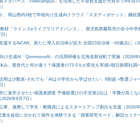
育メタバース「FAMcampus」を活用した不登校支援が大府市で4年目
日）
ト、岡山県内3校で学校向け生成AIクラウド「スタディポケット」継続運用
搭載教材「ラインズeライブラリアドバンス」、鹿児島県霧島市の全小中学
7日）
援するAiCAN、新たに導入自治体が拡大 全国23自治体・65拠点に（20
自治体向け生成AI「QommonsAI」の活用研修を北海道新冠町で実施（2026年
み、親世代と何が違う？保護者の73.5％が変化を実感=朝日新聞社調べ=
I活用は少数派-それでも「AIは小学生から学ばせたい」8割超 =塾選ジャ
7日）
学に進学させたい保護者調査 予備校選びの不安第1位は「学費が高くな
2026年8月7日）
公庫、連携して学生・教職員によるスタートアップ創出を支援（2026年
と児童生徒役に分かれて操作を体験できる「授業研究モード」解説セミナー
日）