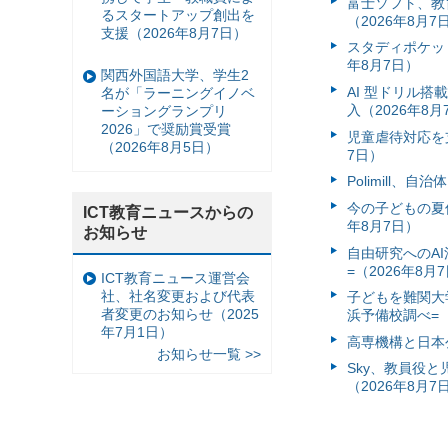
富⼠ソフト、教
るスタートアップ創出を
（2026年8月7
支援（2026年8月7日）
スタディポケッ
年8月7日）
関西外国語大学、学生2
AI 型ドリル
名が「ラーニングイノベ
入（2026年8月
ーショングランプリ
2026」で奨励賞受賞
児童虐待対応を支
（2026年8月5日）
7日）
Polimill、
今の子どもの夏休
ICT教育ニュースからの
年8月7日）
お知らせ
自由研究へのA
=（2026年8月
ICT教育ニュース運営会
社、社名変更および代表
子どもを難関大
者変更のお知らせ（2025
浜予備校調べ=（
年7月1日）
高専機構と日本
お知らせ一覧 >>
Sky、教員役
（2026年8月7