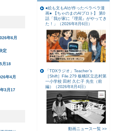
●絵も文もAIが作ったペラペラ漫
画● 【ちゃのまのAIプロト】 第0
話「我が家に『理屈』がやってき
た！」（2026年8月6日）
26年6月
催決定
月18
「TDXラジオ」Teacher’s
［Shift］File.279 板橋区立志村第
26年4月
一小学校 田村 久仁子 先生（前
編）（2026年8月4日）
6年3月17
動画ニュース一覧 >>