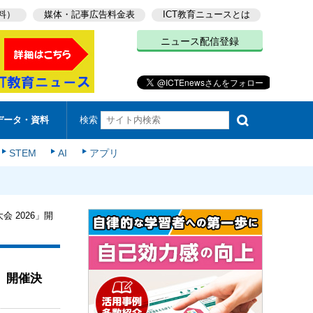
料）
媒体・記事広告料金表
ICT教育ニュースとは
ニュース配信登録
検索
データ・資料
STEM
AI
アプリ
 2026」開
」開催決