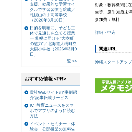
支援、効果的な学習サイ
対象：教育機関に在
クルで学習習慣も醸成／
生等、原則30歳未
札幌山の手高等学校
参加費：無料
（2026年3月10日）
目的を明確に、子ども主
詳細・申込
体で見通しを立てる授業
— 札幌に届ける“大樹町
の魅力”／北海道大樹町立
関連URL
大樹小学校（2026年3月9
日）
一覧 >>
沖縄スタートアップ
おすすめ情報 <PR>
貴社Webサイトの“事例紹
介”記事転載サービス
ICT教育ニュースをスマ
ホでアプリのように読む
方法
イベント・セミナー・体
験会・公開授業の無料告