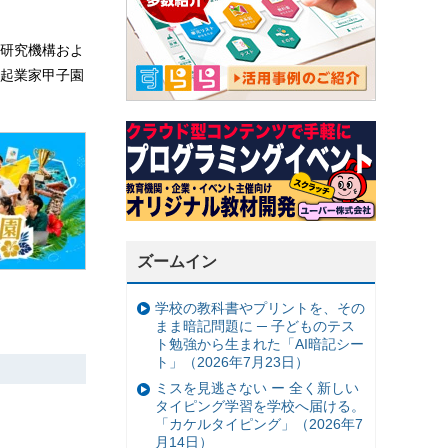
研究機構およ
起業家甲子園
ズームイン
学校の教科書やプリントを、その
まま暗記問題に ─ 子どものテス
ト勉強から生まれた「AI暗記シー
ト」（2026年7月23日）
ミスを見逃さない ー 全く新しい
タイピング学習を学校へ届ける。
「カケルタイピング」（2026年7
月14日）