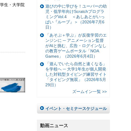
学生・大学院
遊びの中に学びを！ユーバーの幼
児・低学年向けScratchプログラ
ミングVol.4 ＜あしあとがいっ
ぱい『ループ』＞（2026年7月6
日）
「あそぶ＋学ぶ」が反復学習のエ
ンジンに ─ アニメーション監督
がAIと挑む、広告・ログインなし
の教育ゲームポータル「NOA
Games」（2026年6月4日）
「遊んでいたら自然と速くなる」
を学校へ ─ 大学1年生が個人開発
した対戦型タイピング練習サイト
「タイピング無双」（2026年5月
29日）
ズームイン一覧 >>
イベント・セミナースケジュール
動画ニュース