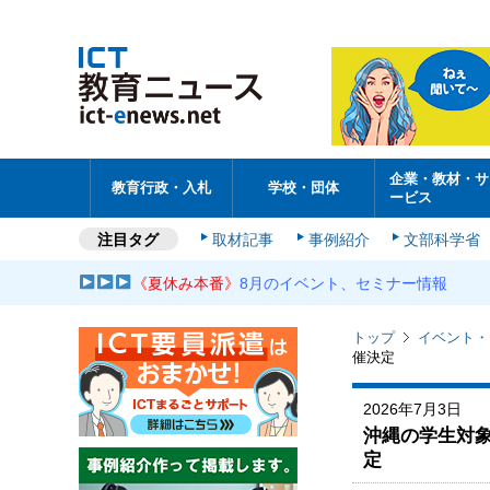
企業・教材・サ
教育行政・入札
学校・団体
ービス
注目タグ
取材記事
事例紹介
文部科学省
《夏休み本番》
8月のイベント、セミナー情報
トップ
イベント・
催決定
2026年7月3日
沖縄の学生対象
定