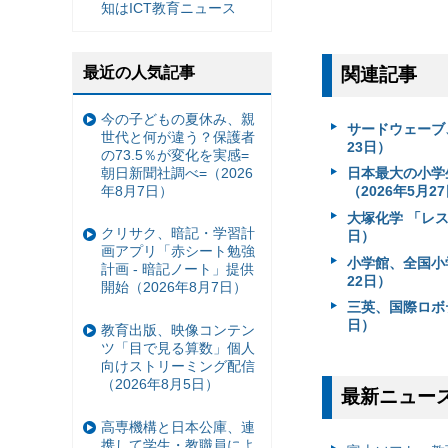
知はICT教育ニュース
最近の人気記事
関連記事
今の子どもの夏休み、親
サードウェーブ、
世代と何が違う？保護者
23日）
の73.5％が変化を実感=
朝日新聞社調べ=（2026
日本最大の小学生向
年8月7日）
（2026年5月2
大塚化学 「レス
クリサク、暗記・学習計
日）
画アプリ「赤シート勉強
小学館、全国小
計画 - 暗記ノート」提供
22日）
開始（2026年8月7日）
三英、国際ロボティ
日）
教育出版、映像コンテン
ツ「目で見る算数」個人
向けストリーミング配信
（2026年8月5日）
最新ニュー
高専機構と日本公庫、連
携して学生・教職員によ