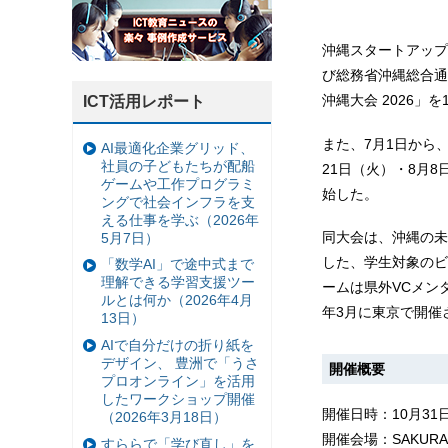
沖縄スタートアップ
び総務省沖縄総合通
沖縄大会 2026」
ICT活用レポート
また、7月1日から
AI最適化企業グリッド、
社員の子どもたちが配船
21日（火）・8月8日
ゲームや工作プログラミ
始した。
ングで社会インフラを支
える仕事を学ぶ（2026年
同大会は、沖縄の未
5月7日）
した、学生対象のビ
「数学AI」で途中式まで
理解できる学習支援ツー
ームは県外VCメン
ルとは何か（2026年4月
年3月に東京で開催
13日）
AIで自分だけの折り紙を
デザイン、 豊洲で「うさ
開催概要
プロオンライン」を活用
したワークショップ開催
開催日時：10月31日
（2026年3月18日）
開催会場：SAKURA
すららで「学び直し」を