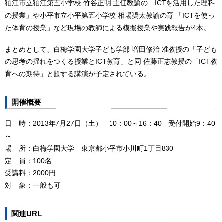
狛江市立狛江第五小学校 竹谷正明 主任教諭の「ICTを活用した理科
の授業」や小平市立小平第五小学校 相場奨太教諭の育 「ICTを使っ
た体育の授業」など現場の教師による模擬授業や実践報告が4本。
まとめとして、白梅学園大学子ども学部 増田修治 准教授の「子ども
の思考の揺れをつくる授業とICT教育」と同 佐藤正志教授の「ICT教
育への期待」と題する講演が予定されている。
開催概要
日 時：2013年7月27日（土） 10：00～16：40 受付開始9：40
～
場 所：白梅学園大学 東京都小平市小川町1丁目830
定 員：100名
受講料：2000円
対 象：一般も可
関連URL