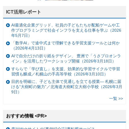
ICT活用レポート
AI最適化企業グリッド、社員の子どもたちが配船ゲームや工
作プログラミングで社会インフラを支える仕事を学ぶ（2026
年5月7日）
「数学AI」で途中式まで理解できる学習支援ツールとは何か
（2026年4月13日）
AIで自分だけの折り紙をデザイン、 豊洲で「うさプロオンラ
イン」を活用したワークショップ開催（2026年3月18日）
すららで「学び直し」を支援、効果的な学習サイクルで学習
習慣も醸成／札幌山の手高等学校（2026年3月10日）
目的を明確に、子ども主体で見通しを立てる授業— 札幌に届
ける“大樹町の魅力”／北海道大樹町立大樹小学校（2026年3月
9日）
一覧 >>
おすすめ情報 <PR>
貴社Webサイトの“事例紹介”記事転載サービス