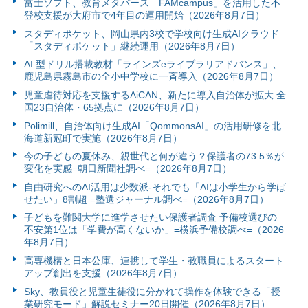
富⼠ソフト、教育メタバース「FAMcampus」を活用した不
登校支援が大府市で4年目の運用開始（2026年8月7日）
スタディポケット、岡山県内3校で学校向け生成AIクラウド
「スタディポケット」継続運用（2026年8月7日）
AI 型ドリル搭載教材「ラインズeライブラリアドバンス」、
鹿児島県霧島市の全小中学校に一斉導入（2026年8月7日）
児童虐待対応を支援するAiCAN、新たに導入自治体が拡大 全
国23自治体・65拠点に（2026年8月7日）
Polimill、自治体向け生成AI「QommonsAI」の活用研修を北
海道新冠町で実施（2026年8月7日）
今の子どもの夏休み、親世代と何が違う？保護者の73.5％が
変化を実感=朝日新聞社調べ=（2026年8月7日）
自由研究へのAI活用は少数派-それでも「AIは小学生から学ば
せたい」8割超 =塾選ジャーナル調べ=（2026年8月7日）
子どもを難関大学に進学させたい保護者調査 予備校選びの
不安第1位は「学費が高くないか」=横浜予備校調べ=（2026
年8月7日）
高専機構と日本公庫、連携して学生・教職員によるスタート
アップ創出を支援（2026年8月7日）
Sky、教員役と児童生徒役に分かれて操作を体験できる「授
業研究モード」解説セミナー20日開催（2026年8月7日）