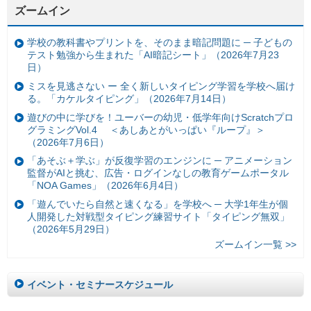
ズームイン
学校の教科書やプリントを、そのまま暗記問題に ─ 子どもの
テスト勉強から生まれた「AI暗記シート」（2026年7月23
日）
ミスを見逃さない ー 全く新しいタイピング学習を学校へ届け
る。「カケルタイピング」（2026年7月14日）
遊びの中に学びを！ユーバーの幼児・低学年向けScratchプロ
グラミングVol.4 ＜あしあとがいっぱい『ループ』＞
（2026年7月6日）
「あそぶ＋学ぶ」が反復学習のエンジンに ─ アニメーション
監督がAIと挑む、広告・ログインなしの教育ゲームポータル
「NOA Games」（2026年6月4日）
「遊んでいたら自然と速くなる」を学校へ ─ 大学1年生が個
人開発した対戦型タイピング練習サイト「タイピング無双」
（2026年5月29日）
ズームイン一覧 >>
イベント・セミナースケジュール