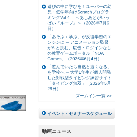
遊びの中に学びを！ユーバーの幼
児・低学年向けScratchプログラ
ミングVol.4 ＜あしあとがいっ
ぱい『ループ』＞（2026年7月6
日）
「あそぶ＋学ぶ」が反復学習のエ
ンジンに ─ アニメーション監督
がAIと挑む、広告・ログインなし
の教育ゲームポータル「NOA
Games」（2026年6月4日）
「遊んでいたら自然と速くなる」
を学校へ ─ 大学1年生が個人開発
した対戦型タイピング練習サイト
「タイピング無双」（2026年5月
29日）
ズームイン一覧 >>
イベント・セミナースケジュール
動画ニュース