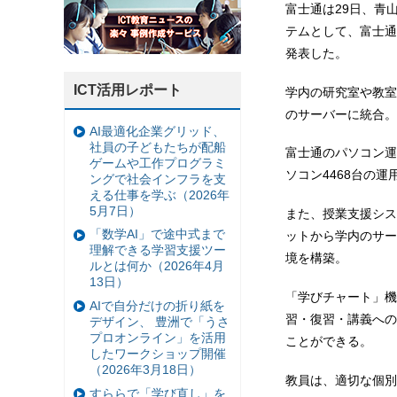
富士通は29日、青
テムとして、富士通
発表した。
ICT活用レポート
学内の研究室や教室
のサーバーに統合。
AI最適化企業グリッド、
社員の子どもたちが配船
富士通のパソコン運
ゲームや工作プログラミ
ソコン4468台の
ングで社会インフラを支
える仕事を学ぶ（2026年
5月7日）
また、授業支援シス
「数学AI」で途中式まで
ットから学内のサー
理解できる学習支援ツー
境を構築。
ルとは何か（2026年4月
13日）
「学びチャート」機
AIで自分だけの折り紙を
習・復習・講義への
デザイン、 豊洲で「うさ
プロオンライン」を活用
ことができる。
したワークショップ開催
（2026年3月18日）
教員は、適切な個別
すららで「学び直し」を