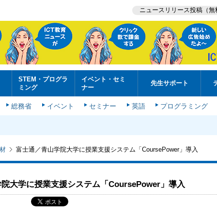
ニュースリリース投稿（無
STEM・プログラ
イベント・セミ
先生サポート
ミング
ナー
総務省
イベント
セミナー
英語
プログラミング
材
富士通／青山学院大学に授業支援システム「CoursePower」導入
院大学に授業支援システム「CoursePower」導入