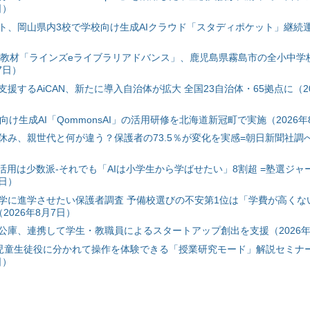
日）
ト、岡山県内3校で学校向け生成AIクラウド「スタディポケット」継続運用
搭載教材「ラインズeライブラリアドバンス」、鹿児島県霧島市の全小中学
7日）
援するAiCAN、新たに導入自治体が拡大 全国23自治体・65拠点に（20
自治体向け生成AI「QommonsAI」の活用研修を北海道新冠町で実施（2026年
み、親世代と何が違う？保護者の73.5％が変化を実感=朝日新聞社調べ=
I活用は少数派-それでも「AIは小学生から学ばせたい」8割超 =塾選ジャ
7日）
学に進学させたい保護者調査 予備校選びの不安第1位は「学費が高くな
2026年8月7日）
公庫、連携して学生・教職員によるスタートアップ創出を支援（2026年
と児童生徒役に分かれて操作を体験できる「授業研究モード」解説セミナー
日）