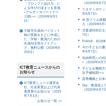
（2026年8月7
「プロンプト設計力」に
よる学びの深まりを実感
スタディポケッ
=アルサーガパートナー
年8月7日）
ズ調べ=（2026年8月3
AI 型ドリル
日）
入（2026年8月
児童虐待対応を支
大阪市生成AIパイロット
7日）
校の実践をもとに作成し
た「学校・教員のための
Polimill、
生成AI活用ガイドブッ
今の子どもの夏休
ク」無料公開（2026年8
年8月7日）
月6日）
自由研究へのA
=（2026年8月
ICT教育ニュースからの
子どもを難関大
お知らせ
浜予備校調べ=（
高専機構と日本
ICT教育ニュース運営会
Sky、教員役
社、社名変更および代表
（2026年8月7
者変更のお知らせ（2025
年7月1日）
お知らせ一覧 >>