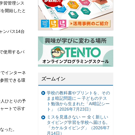
の学習管理シス
用を開始したと
ャンパス14台
室で使用するパ
ンでインターネ
ズームイン
参照できる環
学校の教科書やプリントを、その
まま暗記問題に ─ 子どものテス
一人ひとりの予
ト勉強から生まれた「AI暗記シー
ャートで示す
ト」（2026年7月23日）
ミスを見逃さない ー 全く新しい
タイピング学習を学校へ届ける。
「カケルタイピング」（2026年7
なった。
月14日）