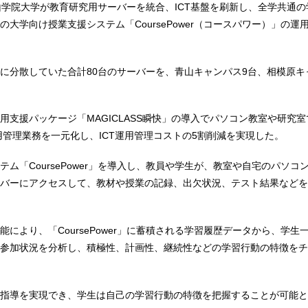
山学院大学が教育研究用サーバーを統合、ICT基盤を刷新し、全学共通
の大学向け授業支援システム「CoursePower（コースパワー）」の運
に分散していた合計80台のサーバーを、青山キャンパス9台、相模原キ
用支援パッケージ「MAGICLASS瞬快」の導入でパソコン教室や研究
運用管理業務を一元化し、ICT運用管理コストの5割削減を実現した。
テム「CoursePower」を導入し、教員や学生が、教室や自宅のパソコ
バーにアクセスして、教材や授業の記録、出欠状況、テスト結果などを
能により、「CoursePower」に蓄積される学習履歴データから、学生
参加状況を分析し、積極性、計画性、継続性などの学習行動の特徴をチ
指導を実現でき、学生は自己の学習行動の特徴を把握することが可能と