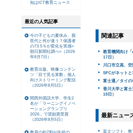
知はICT教育ニュース
最近の人気記事
関連記事
今の子どもの夏休み、親
世代と何が違う？保護者
の73.5％が変化を実感=
朝日新聞社調べ=（2026
教育機関向け「r
年8月7日）
17日）
川口市立高、空間
教育出版、映像コンテン
SFCがネットと
ツ「目で見る算数」個人
向けストリーミング配信
富士通／タイの
（2026年8月5日）
香川大学と富士通
19日）
関西外国語大学、学生2
名が「ラーニングイノベ
ーショングランプリ
2026」で奨励賞受賞
最新ニュー
（2026年8月5日）
富⼠ソフト、教
教員の約7割が生徒の