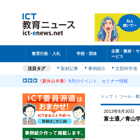
企業・教材・サ
教育行政・入札
学校・団体
ービス
注目タグ
取材記事
事例紹介
文部科学省
《夏休み本番》
8月のイベント、セミナー情報
トップ
ツール・教
2013年8月30日
富士通／青山学