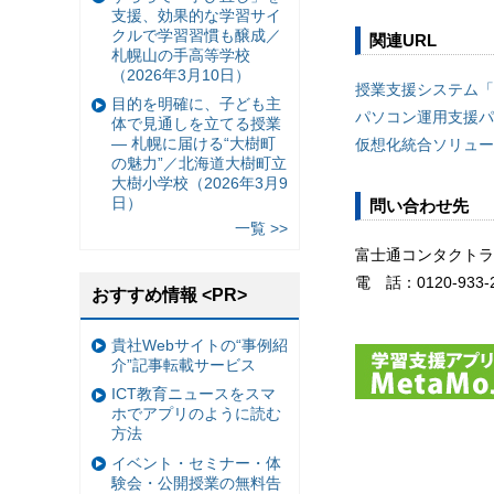
支援、効果的な学習サイ
クルで学習習慣も醸成／
関連URL
札幌山の手高等学校
（2026年3月10日）
授業支援システム「Co
目的を明確に、子ども主
パソコン運用支援パ
体で見通しを立てる授業
— 札幌に届ける“大樹町
仮想化統合ソリューショ
の魅力”／北海道大樹町立
大樹小学校（2026年3月9
日）
問い合わせ先
一覧 >>
富士通コンタクトラ
電 話：0120-933-
おすすめ情報 <PR>
貴社Webサイトの“事例紹
介”記事転載サービス
ICT教育ニュースをスマ
ホでアプリのように読む
方法
イベント・セミナー・体
験会・公開授業の無料告