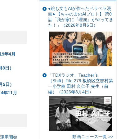
●絵も文もAIが作ったペラペラ漫
画● 【ちゃのまのAIプロト】 第0
話「我が家に『理屈』がやってき
た！」（2026年8月6日）
19年4月
月8日）
「TDXラジオ」Teacher’s
［Shift］File.279 板橋区立志村第
月5日）
一小学校 田村 久仁子 先生（前
編）（2026年8月4日）
4年11月
動画ニュース一覧 >>
の運用開始