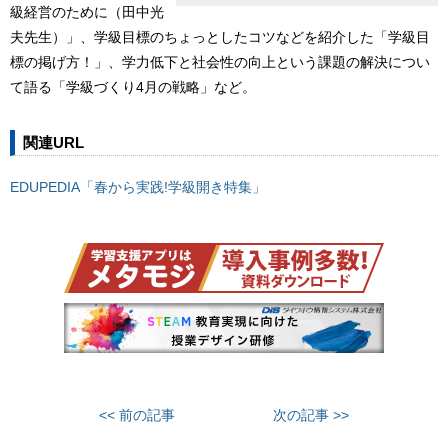
級経営のために（田中光
夫先生）」、学級目標のちょっとしたコツなどを紹介した「学級目
標の掲げ方！」、学力低下と社会性の向上という課題の解決につい
て語る「学級づくり4月の戦略」など。
関連URL
EDUPEDIA「春から実践!学級開き特集」
<< 前の記事
次の記事 >>