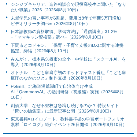
ジンジブキャリア、進路相談会で現役高校生に聞いた「なり
たい職業」2026（2026年8月10日）
未就学児の習い事率が6割超、費用は8年で年間5万円増加 =
ビデオリサーチ調べ=（2026年8月10日）
日本語教師の資格取得、学習方法は「通信講座」31.2%
=「ママキャン資格部」調べ=（2026年8月10日）
下関市とコドモン、「保育・子育て支援のDXに関する連携
協定」締結（2026年8月10日）
みんがく、栃木県矢板市の全小・中学校に「スクールAI」を
導入（2026年8月10日）
オトナル、こども家庭庁初のポッドキャスト番組『こども家
庭庁のなかのひと』制作支援（2026年8月10日）
Polimill、北海道洞爺湖町で自治体向け生成
AI「QommonsAI」の活用研修（初級編）実施（2026年8月
10日）
創価大学、なぜ不登校は急増し続けるのか？ 特設サイト
「問いの編集室」に最新記事公開（2026年8月10日）
東京書籍×ロイロノート、教科書準拠の学習ポートフォリオ
素材「ロイログ」紹介イベント26日開催（2026年8月10日）