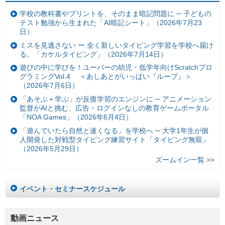
学校の教科書やプリントを、そのまま暗記問題に ─ 子どもの
テスト勉強から生まれた「AI暗記シート」（2026年7月23
日）
ミスを見逃さない ー 全く新しいタイピング学習を学校へ届け
る。「カケルタイピング」（2026年7月14日）
遊びの中に学びを！ユーバーの幼児・低学年向けScratchプロ
グラミングVol.4 ＜あしあとがいっぱい『ループ』＞
（2026年7月6日）
「あそぶ＋学ぶ」が反復学習のエンジンに ─ アニメーション
監督がAIと挑む、広告・ログインなしの教育ゲームポータル
「NOA Games」（2026年6月4日）
「遊んでいたら自然と速くなる」を学校へ ─ 大学1年生が個
人開発した対戦型タイピング練習サイト「タイピング無双」
（2026年5月29日）
ズームイン一覧 >>
イベント・セミナースケジュール
動画ニュース