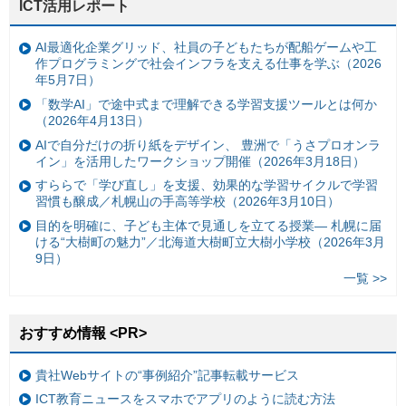
ICT活用レポート
AI最適化企業グリッド、社員の子どもたちが配船ゲームや工
作プログラミングで社会インフラを支える仕事を学ぶ（2026
年5月7日）
「数学AI」で途中式まで理解できる学習支援ツールとは何か
（2026年4月13日）
AIで自分だけの折り紙をデザイン、 豊洲で「うさプロオンラ
イン」を活用したワークショップ開催（2026年3月18日）
すららで「学び直し」を支援、効果的な学習サイクルで学習
習慣も醸成／札幌山の手高等学校（2026年3月10日）
目的を明確に、子ども主体で見通しを立てる授業— 札幌に届
ける“大樹町の魅力”／北海道大樹町立大樹小学校（2026年3月
9日）
一覧 >>
おすすめ情報 <PR>
貴社Webサイトの“事例紹介”記事転載サービス
ICT教育ニュースをスマホでアプリのように読む方法