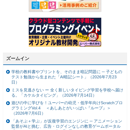
ズームイン
学校の教科書やプリントを、そのまま暗記問題に ─ 子どもの
テスト勉強から生まれた「AI暗記シート」（2026年7月23
日）
ミスを見逃さない ー 全く新しいタイピング学習を学校へ届け
る。「カケルタイピング」（2026年7月14日）
遊びの中に学びを！ユーバーの幼児・低学年向けScratchプロ
グラミングVol.4 ＜あしあとがいっぱい『ループ』＞
（2026年7月6日）
「あそぶ＋学ぶ」が反復学習のエンジンに ─ アニメーション
監督がAIと挑む、広告・ログインなしの教育ゲームポータル