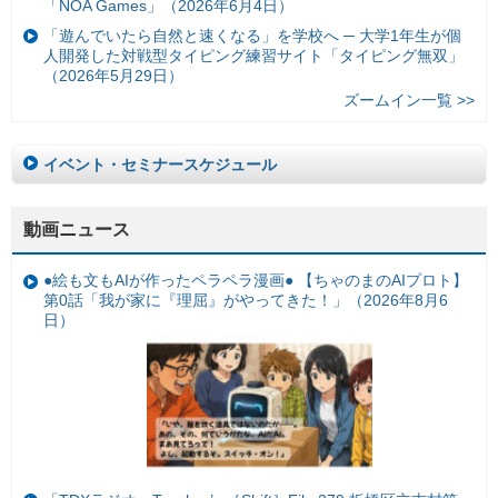
「NOA Games」（2026年6月4日）
「遊んでいたら自然と速くなる」を学校へ ─ 大学1年生が個
人開発した対戦型タイピング練習サイト「タイピング無双」
（2026年5月29日）
ズームイン一覧 >>
イベント・セミナースケジュール
動画ニュース
●絵も文もAIが作ったペラペラ漫画● 【ちゃのまのAIプロト】
第0話「我が家に『理屈』がやってきた！」（2026年8月6
日）