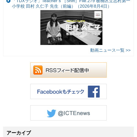
「TDXラジオ」Teacher’s ［Shift］File.279 板橋区立志村第一
小学校 田村 久仁子 先生（前編）（2026年8月4日）
動画ニュース一覧 >>
アーカイブ