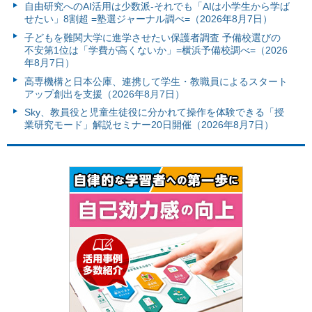
自由研究へのAI活用は少数派-それでも「AIは小学生から学ば
せたい」8割超 =塾選ジャーナル調べ=（2026年8月7日）
子どもを難関大学に進学させたい保護者調査 予備校選びの
不安第1位は「学費が高くないか」=横浜予備校調べ=（2026
年8月7日）
高専機構と日本公庫、連携して学生・教職員によるスタート
アップ創出を支援（2026年8月7日）
Sky、教員役と児童生徒役に分かれて操作を体験できる「授
業研究モード」解説セミナー20日開催（2026年8月7日）