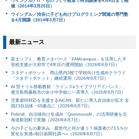
ウイングル／IT・ものづくり教室で特別講座を4月6日まで開
催（2014年3月25日）
ウイングル／渋谷に子ども向けプログラミング関連の専門塾
を4月開講（2014年3月7日）
最新ニュース
富⼠ソフト、教育メタバース「FAMcampus」を活用した不
登校支援が大府市で4年目の運用開始（2026年8月7日）
スタディポケット、岡山県内3校で学校向け生成AIクラウド
「スタディポケット」継続運用（2026年8月7日）
AI 型ドリル搭載教材「ラインズeライブラリアドバンス」、
鹿児島県霧島市の全小中学校に一斉導入（2026年8月7日）
児童虐待対応を支援するAiCAN、新たに導入自治体が拡大 全
国23自治体・65拠点に（2026年8月7日）
Polimill、自治体向け生成AI「QommonsAI」の活用研修を北
海道新冠町で実施（2026年8月7日）
今の子どもの夏休み、親世代と何が違う？保護者の73.5％が
変化を実感=朝日新聞社調べ=（2026年8月7日）