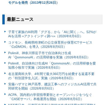
モデルを発売（2013年12月26日）
最新ニュース
子育て家族のAI利用「ググる」から「AIに聞く」へ。52%が
AIを活用 =アクトインディ調べ=（2026年8月6日）
コドモン、長崎県時津町の公立保育所が保育ICTサービス
「CoDMON」を導入（2026年8月6日）
Polimill、神奈川県逗子市で自治体向け生成
AI「QommonsAI」の活用研修を実施（2026年8月6日）
Polimill、自治体向け生成AI「QommonsAI」の活用研修を愛
知県小牧市で実施（2026年8月6日）
名古屋商科大学、4年間で最大360万円を給費する返還不要
の「特別奨学生入試」実施（2026年8月6日）
安藤ハザマと神戸高専、建設工事へのフィジカルAI活用で共
同研究を開始（2026年8月6日）
ACPA、国内初の学習指導要領とオープンバッジをつなぐ
「CASEサーバ」本格運用を開始（2026年8月6日）