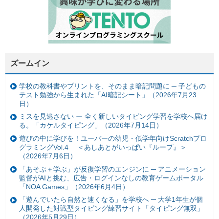
ズームイン
学校の教科書やプリントを、そのまま暗記問題に ─ 子どもの
テスト勉強から生まれた「AI暗記シート」（2026年7月23
日）
ミスを見逃さない ー 全く新しいタイピング学習を学校へ届け
る。「カケルタイピング」（2026年7月14日）
遊びの中に学びを！ユーバーの幼児・低学年向けScratchプロ
グラミングVol.4 ＜あしあとがいっぱい『ループ』＞
（2026年7月6日）
「あそぶ＋学ぶ」が反復学習のエンジンに ─ アニメーション
監督がAIと挑む、広告・ログインなしの教育ゲームポータル
「NOA Games」（2026年6月4日）
「遊んでいたら自然と速くなる」を学校へ ─ 大学1年生が個
人開発した対戦型タイピング練習サイト「タイピング無双」
（2026年5月29日）