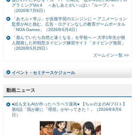
グラミングVol.4 ＜あしあとがいっぱい『ループ』＞
（2026年7月6日）
「あそぶ＋学ぶ」が反復学習のエンジンに ─ アニメーション
監督がAIと挑む、広告・ログインなしの教育ゲームポータル
「NOA Games」（2026年6月4日）
「遊んでいたら自然と速くなる」を学校へ ─ 大学1年生が個
人開発した対戦型タイピング練習サイト「タイピング無双」
（2026年5月29日）
ズームイン一覧 >>
イベント・セミナースケジュール
動画ニュース
●絵も文もAIが作ったペラペラ漫画● 【ちゃのまのAIプロト】
第0話「我が家に『理屈』がやってきた！」（2026年8月6
日）