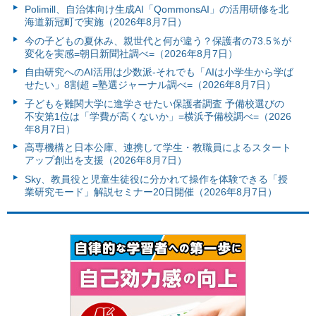
Polimill、自治体向け生成AI「QommonsAI」の活用研修を北
海道新冠町で実施（2026年8月7日）
今の子どもの夏休み、親世代と何が違う？保護者の73.5％が
変化を実感=朝日新聞社調べ=（2026年8月7日）
自由研究へのAI活用は少数派-それでも「AIは小学生から学ば
せたい」8割超 =塾選ジャーナル調べ=（2026年8月7日）
子どもを難関大学に進学させたい保護者調査 予備校選びの
不安第1位は「学費が高くないか」=横浜予備校調べ=（2026
年8月7日）
高専機構と日本公庫、連携して学生・教職員によるスタート
アップ創出を支援（2026年8月7日）
Sky、教員役と児童生徒役に分かれて操作を体験できる「授
業研究モード」解説セミナー20日開催（2026年8月7日）