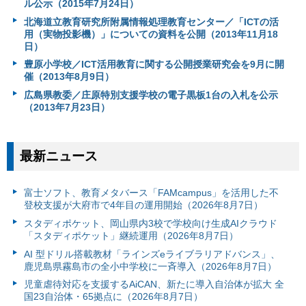
ル公示（2015年7月24日）
北海道立教育研究所附属情報処理教育センター／「ICTの活
用（実物投影機）」についての資料を公開（2013年11月18
日）
豊原小学校／ICT活用教育に関する公開授業研究会を9月に開
催（2013年8月9日）
広島県教委／庄原特別支援学校の電子黒板1台の入札を公示
（2013年7月23日）
最新ニュース
富⼠ソフト、教育メタバース「FAMcampus」を活用した不
登校支援が大府市で4年目の運用開始（2026年8月7日）
スタディポケット、岡山県内3校で学校向け生成AIクラウド
「スタディポケット」継続運用（2026年8月7日）
AI 型ドリル搭載教材「ラインズeライブラリアドバンス」、
鹿児島県霧島市の全小中学校に一斉導入（2026年8月7日）
児童虐待対応を支援するAiCAN、新たに導入自治体が拡大 全
国23自治体・65拠点に（2026年8月7日）