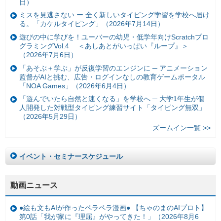
日）
ミスを見逃さない ー 全く新しいタイピング学習を学校へ届け
る。「カケルタイピング」（2026年7月14日）
遊びの中に学びを！ユーバーの幼児・低学年向けScratchプロ
グラミングVol.4 ＜あしあとがいっぱい『ループ』＞
（2026年7月6日）
「あそぶ＋学ぶ」が反復学習のエンジンに ─ アニメーション
監督がAIと挑む、広告・ログインなしの教育ゲームポータル
「NOA Games」（2026年6月4日）
「遊んでいたら自然と速くなる」を学校へ ─ 大学1年生が個
人開発した対戦型タイピング練習サイト「タイピング無双」
（2026年5月29日）
ズームイン一覧 >>
イベント・セミナースケジュール
動画ニュース
●絵も文もAIが作ったペラペラ漫画● 【ちゃのまのAIプロト】
第0話「我が家に『理屈』がやってきた！」（2026年8月6