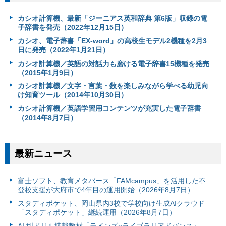
カシオ計算機、最新「ジーニアス英和辞典 第6版」収録の電
子辞書を発売（2022年12月15日）
カシオ、電子辞書「EX-word」の高校生モデル2機種を2月3
日に発売（2022年1月21日）
カシオ計算機／英語の対話力も磨ける電子辞書15機種を発売
（2015年1月9日）
カシオ計算機／文字・言葉・数を楽しみながら学べる幼児向
け知育ツール（2014年10月30日）
カシオ計算機／英語学習用コンテンツが充実した電子辞書
（2014年8月7日）
最新ニュース
富⼠ソフト、教育メタバース「FAMcampus」を活用した不
登校支援が大府市で4年目の運用開始（2026年8月7日）
スタディポケット、岡山県内3校で学校向け生成AIクラウド
「スタディポケット」継続運用（2026年8月7日）
AI 型ドリル搭載教材「ラインズeライブラリアドバンス」、