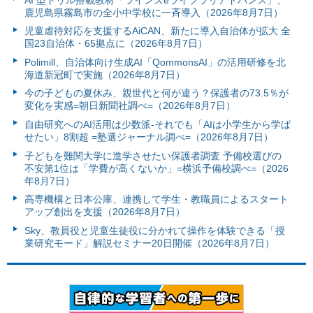
鹿児島県霧島市の全小中学校に一斉導入（2026年8月7日）
児童虐待対応を支援するAiCAN、新たに導入自治体が拡大 全
国23自治体・65拠点に（2026年8月7日）
Polimill、自治体向け生成AI「QommonsAI」の活用研修を北
海道新冠町で実施（2026年8月7日）
今の子どもの夏休み、親世代と何が違う？保護者の73.5％が
変化を実感=朝日新聞社調べ=（2026年8月7日）
自由研究へのAI活用は少数派-それでも「AIは小学生から学ば
せたい」8割超 =塾選ジャーナル調べ=（2026年8月7日）
子どもを難関大学に進学させたい保護者調査 予備校選びの
不安第1位は「学費が高くないか」=横浜予備校調べ=（2026
年8月7日）
高専機構と日本公庫、連携して学生・教職員によるスタート
アップ創出を支援（2026年8月7日）
Sky、教員役と児童生徒役に分かれて操作を体験できる「授
業研究モード」解説セミナー20日開催（2026年8月7日）