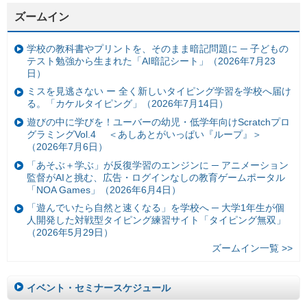
ズームイン
学校の教科書やプリントを、そのまま暗記問題に ─ 子どもの
テスト勉強から生まれた「AI暗記シート」（2026年7月23
日）
ミスを見逃さない ー 全く新しいタイピング学習を学校へ届け
る。「カケルタイピング」（2026年7月14日）
遊びの中に学びを！ユーバーの幼児・低学年向けScratchプロ
グラミングVol.4 ＜あしあとがいっぱい『ループ』＞
（2026年7月6日）
「あそぶ＋学ぶ」が反復学習のエンジンに ─ アニメーション
監督がAIと挑む、広告・ログインなしの教育ゲームポータル
「NOA Games」（2026年6月4日）
「遊んでいたら自然と速くなる」を学校へ ─ 大学1年生が個
人開発した対戦型タイピング練習サイト「タイピング無双」
（2026年5月29日）
ズームイン一覧 >>
イベント・セミナースケジュール