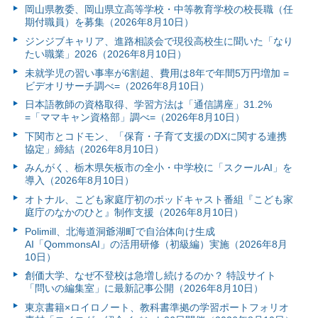
岡山県教委、岡山県立高等学校・中等教育学校の校長職（任
期付職員）を募集（2026年8月10日）
ジンジブキャリア、進路相談会で現役高校生に聞いた「なり
たい職業」2026（2026年8月10日）
未就学児の習い事率が6割超、費用は8年で年間5万円増加 =
ビデオリサーチ調べ=（2026年8月10日）
日本語教師の資格取得、学習方法は「通信講座」31.2%
=「ママキャン資格部」調べ=（2026年8月10日）
下関市とコドモン、「保育・子育て支援のDXに関する連携
協定」締結（2026年8月10日）
みんがく、栃木県矢板市の全小・中学校に「スクールAI」を
導入（2026年8月10日）
オトナル、こども家庭庁初のポッドキャスト番組『こども家
庭庁のなかのひと』制作支援（2026年8月10日）
Polimill、北海道洞爺湖町で自治体向け生成
AI「QommonsAI」の活用研修（初級編）実施（2026年8月
10日）
創価大学、なぜ不登校は急増し続けるのか？ 特設サイト
「問いの編集室」に最新記事公開（2026年8月10日）
東京書籍×ロイロノート、教科書準拠の学習ポートフォリオ