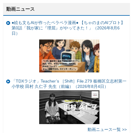
動画ニュース
●絵も文もAIが作ったペラペラ漫画● 【ちゃのまのAIプロト】
第0話「我が家に『理屈』がやってきた！」（2026年8月6
日）
「TDXラジオ」Teacher’s ［Shift］File.279 板橋区立志村第一
小学校 田村 久仁子 先生（前編）（2026年8月4日）
動画ニュース一覧 >>