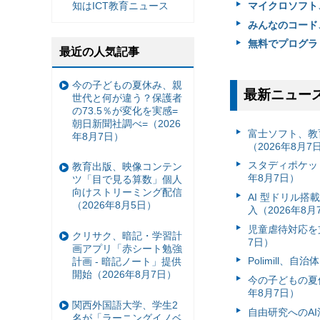
マイクロソフト、
知はICT教育ニュース
みんなのコード
無料でプログラミ
最近の人気記事
今の子どもの夏休み、親
最新ニュー
世代と何が違う？保護者
の73.5％が変化を実感=
朝日新聞社調べ=（2026
富⼠ソフト、教
年8月7日）
（2026年8月7
スタディポケッ
教育出版、映像コンテン
年8月7日）
ツ「目で見る算数」個人
向けストリーミング配信
AI 型ドリル
（2026年8月5日）
入（2026年8月
児童虐待対応を支
クリサク、暗記・学習計
7日）
画アプリ「赤シート勉強
Polimill、
計画 - 暗記ノート」提供
開始（2026年8月7日）
今の子どもの夏休
年8月7日）
関西外国語大学、学生2
自由研究へのA
名が「ラーニングイノベ