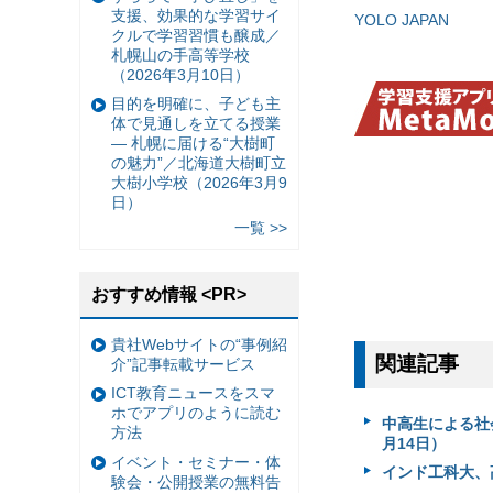
支援、効果的な学習サイ
YOLO JAPAN
クルで学習習慣も醸成／
札幌山の手高等学校
（2026年3月10日）
目的を明確に、子ども主
体で見通しを立てる授業
— 札幌に届ける“大樹町
の魅力”／北海道大樹町立
大樹小学校（2026年3月9
日）
一覧 >>
おすすめ情報 <PR>
貴社Webサイトの“事例紹
関連記事
介”記事転載サービス
ICT教育ニュースをスマ
ホでアプリのように読む
中高生による社会課
方法
月14日）
イベント・セミナー・体
インド工科大、
験会・公開授業の無料告