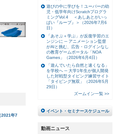
遊びの中に学びを！ユーバーの幼
児・低学年向けScratchプログラ
ミングVol.4 ＜あしあとがいっ
ぱい『ループ』＞（2026年7月6
日）
「あそぶ＋学ぶ」が反復学習のエ
ンジンに ─ アニメーション監督
がAIと挑む、広告・ログインなし
の教育ゲームポータル「NOA
Games」（2026年6月4日）
「遊んでいたら自然と速くなる」
を学校へ ─ 大学1年生が個人開発
した対戦型タイピング練習サイト
「タイピング無双」（2026年5月
29日）
ズームイン一覧 >>
イベント・セミナースケジュール
2021年7
動画ニュース