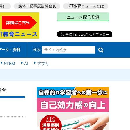
料）
媒体・記事広告料金表
ICT教育ニュースとは
ニュース配信登録
検索
データ・資料
STEM
AI
アプリ
験会