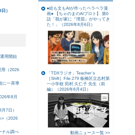
●絵も文もAIが作ったペラペラ漫
8日）
画● 【ちゃのまのAIプロト】 第0
話「我が家に『理屈』がやってき
た！」（2026年8月6日）
の運用開始
（2026
「TDXラジオ」Teacher’s
［Shift］File.279 板橋区立志村第
校に一斉導
一小学校 田村 久仁子 先生（前
編）（2026年8月4日）
26年8月
8月7日）
（2026
ーナル調べ
動画ニュース一覧 >>