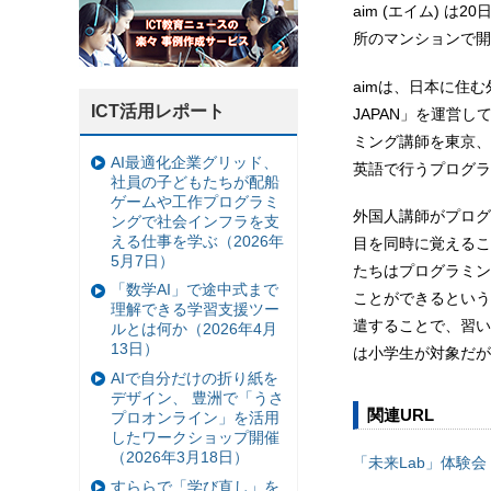
aim (エイム) 
所のマンションで開
aimは、日本に住
ICT活用レポート
JAPAN」を運営
ミング講師を東京、
AI最適化企業グリッド、
英語で行うプログラ
社員の子どもたちが配船
ゲームや工作プログラミ
外国人講師がプログ
ングで社会インフラを支
える仕事を学ぶ（2026年
目を同時に覚えるこ
5月7日）
たちはプログラミン
「数学AI」で途中式まで
ことができるという
理解できる学習支援ツー
遣することで、習い
ルとは何か（2026年4月
13日）
は小学生が対象だが
AIで自分だけの折り紙を
デザイン、 豊洲で「うさ
関連URL
プロオンライン」を活用
したワークショップ開催
（2026年3月18日）
「未来Lab」体験会
すららで「学び直し」を