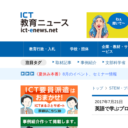
企業・教材・サ
教育行政・入札
学校・団体
ービス
注目タグ
取材記事
事例紹介
文部科学省
《夏休み本番》
8月のイベント、セミナー情報
トップ
STEM・
2017年7月21日
英語で学ぶプロ