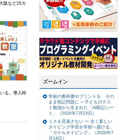
大阪など25カ
ズームイン
いる。導入時
学校の教科書やプリントを、その
まま暗記問題に ─ 子どものテス
ト勉強から生まれた「AI暗記シー
ト」（2026年7月23日）
ミスを見逃さない ー 全く新しい
タイピング学習を学校へ届ける。
「カケルタイピング」（2026年7
月14日）