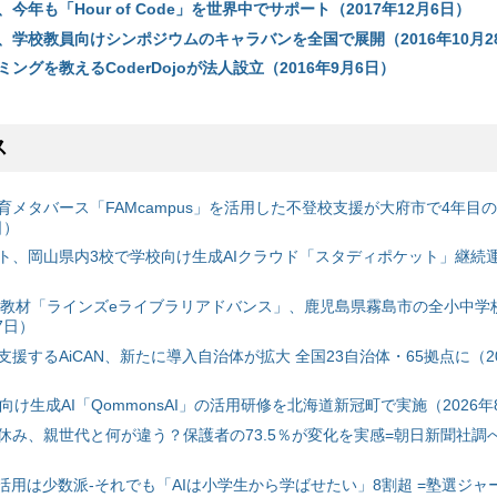
今年も「Hour of Code」を世界中でサポート（2017年12月6日）
、学校教員向けシンポジウムのキャラバンを全国で展開（2016年10月2
ングを教えるCoderDojoが法人設立（2016年9月6日）
ス
育メタバース「FAMcampus」を活用した不登校支援が大府市で4年目
日）
ト、岡山県内3校で学校向け生成AIクラウド「スタディポケット」継続運用
搭載教材「ラインズeライブラリアドバンス」、鹿児島県霧島市の全小中学
7日）
援するAiCAN、新たに導入自治体が拡大 全国23自治体・65拠点に（20
自治体向け生成AI「QommonsAI」の活用研修を北海道新冠町で実施（2026年
み、親世代と何が違う？保護者の73.5％が変化を実感=朝日新聞社調べ=
I活用は少数派-それでも「AIは小学生から学ばせたい」8割超 =塾選ジャ