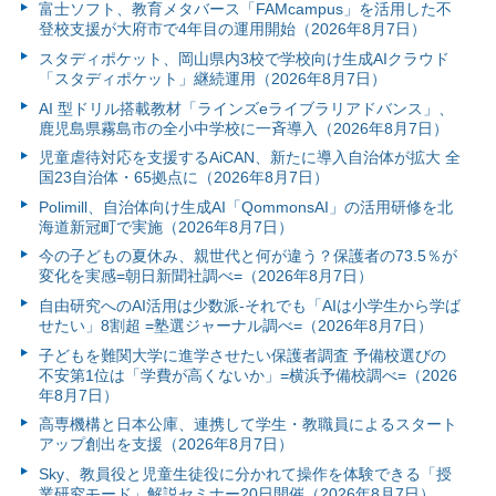
富⼠ソフト、教育メタバース「FAMcampus」を活用した不
登校支援が大府市で4年目の運用開始（2026年8月7日）
スタディポケット、岡山県内3校で学校向け生成AIクラウド
「スタディポケット」継続運用（2026年8月7日）
AI 型ドリル搭載教材「ラインズeライブラリアドバンス」、
鹿児島県霧島市の全小中学校に一斉導入（2026年8月7日）
児童虐待対応を支援するAiCAN、新たに導入自治体が拡大 全
国23自治体・65拠点に（2026年8月7日）
Polimill、自治体向け生成AI「QommonsAI」の活用研修を北
海道新冠町で実施（2026年8月7日）
今の子どもの夏休み、親世代と何が違う？保護者の73.5％が
変化を実感=朝日新聞社調べ=（2026年8月7日）
自由研究へのAI活用は少数派-それでも「AIは小学生から学ば
せたい」8割超 =塾選ジャーナル調べ=（2026年8月7日）
子どもを難関大学に進学させたい保護者調査 予備校選びの
不安第1位は「学費が高くないか」=横浜予備校調べ=（2026
年8月7日）
高専機構と日本公庫、連携して学生・教職員によるスタート
アップ創出を支援（2026年8月7日）
Sky、教員役と児童生徒役に分かれて操作を体験できる「授
業研究モード」解説セミナー20日開催（2026年8月7日）