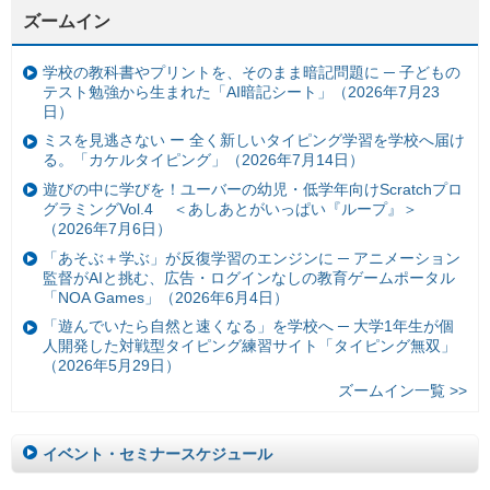
ズームイン
学校の教科書やプリントを、そのまま暗記問題に ─ 子どもの
テスト勉強から生まれた「AI暗記シート」（2026年7月23
日）
ミスを見逃さない ー 全く新しいタイピング学習を学校へ届け
る。「カケルタイピング」（2026年7月14日）
遊びの中に学びを！ユーバーの幼児・低学年向けScratchプロ
グラミングVol.4 ＜あしあとがいっぱい『ループ』＞
（2026年7月6日）
「あそぶ＋学ぶ」が反復学習のエンジンに ─ アニメーション
監督がAIと挑む、広告・ログインなしの教育ゲームポータル
「NOA Games」（2026年6月4日）
「遊んでいたら自然と速くなる」を学校へ ─ 大学1年生が個
人開発した対戦型タイピング練習サイト「タイピング無双」
（2026年5月29日）
ズームイン一覧 >>
イベント・セミナースケジュール