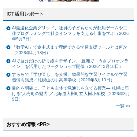
ICT活用レポート
AI最適化企業グリッド、社員の子どもたちが配船ゲームや工
作プログラミングで社会インフラを支える仕事を学ぶ（2026
年5月7日）
「数学AI」で途中式まで理解できる学習支援ツールとは何か
（2026年4月13日）
AIで自分だけの折り紙をデザイン、 豊洲で「うさプロオンラ
イン」を活用したワークショップ開催（2026年3月18日）
すららで「学び直し」を支援、効果的な学習サイクルで学習
習慣も醸成／札幌山の手高等学校（2026年3月10日）
目的を明確に、子ども主体で見通しを立てる授業— 札幌に届
ける“大樹町の魅力”／北海道大樹町立大樹小学校（2026年3月
9日）
一覧 >>
おすすめ情報 <PR>