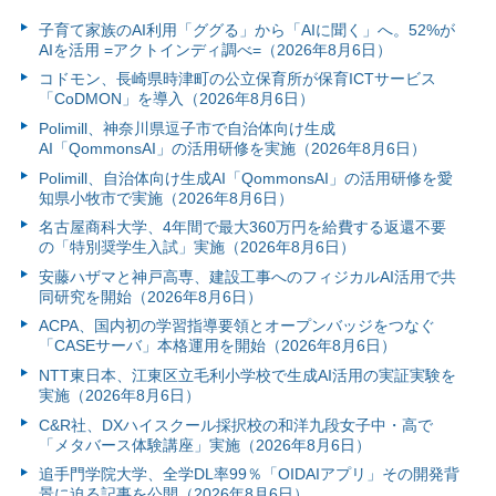
子育て家族のAI利用「ググる」から「AIに聞く」へ。52%が
AIを活用 =アクトインディ調べ=（2026年8月6日）
コドモン、長崎県時津町の公立保育所が保育ICTサービス
「CoDMON」を導入（2026年8月6日）
Polimill、神奈川県逗子市で自治体向け生成
AI「QommonsAI」の活用研修を実施（2026年8月6日）
Polimill、自治体向け生成AI「QommonsAI」の活用研修を愛
知県小牧市で実施（2026年8月6日）
名古屋商科大学、4年間で最大360万円を給費する返還不要
の「特別奨学生入試」実施（2026年8月6日）
安藤ハザマと神戸高専、建設工事へのフィジカルAI活用で共
同研究を開始（2026年8月6日）
ACPA、国内初の学習指導要領とオープンバッジをつなぐ
「CASEサーバ」本格運用を開始（2026年8月6日）
NTT東日本、江東区立毛利小学校で生成AI活用の実証実験を
実施（2026年8月6日）
C&R社、DXハイスクール採択校の和洋九段女子中・高で
「メタバース体験講座」実施（2026年8月6日）
追手門学院大学、全学DL率99％「OIDAIアプリ」その開発背
景に迫る記事を公開（2026年8月6日）