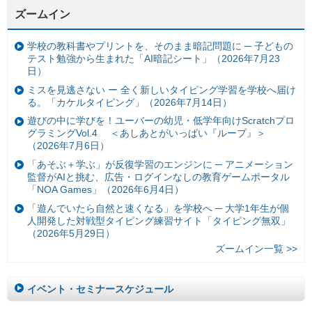
ズームイン
学校の教科書やプリントを、そのまま暗記問題に ─ 子どもの
テスト勉強から生まれた「AI暗記シート」（2026年7月23
日）
ミスを見逃さない ー 全く新しいタイピング学習を学校へ届け
る。「カケルタイピング」（2026年7月14日）
遊びの中に学びを！ユーバーの幼児・低学年向けScratchプロ
グラミングVol.4 ＜あしあとがいっぱい『ループ』＞
（2026年7月6日）
「あそぶ＋学ぶ」が反復学習のエンジンに ─ アニメーション
監督がAIと挑む、広告・ログインなしの教育ゲームポータル
「NOA Games」（2026年6月4日）
「遊んでいたら自然と速くなる」を学校へ ─ 大学1年生が個
人開発した対戦型タイピング練習サイト「タイピング無双」
（2026年5月29日）
ズームイン一覧 >>
イベント・セミナースケジュール