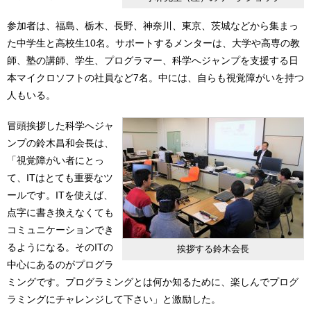
参加者は、福島、栃木、長野、神奈川、東京、茨城などから集まっ
た中学生と高校生10名。サポートするメンターは、大学や高専の教
師、塾の講師、学生、プログラマー、科学へジャンプを支援する日
本マイクロソフトの社員など7名。中には、自らも視覚障がいを持つ
人もいる。
冒頭挨拶した科学へジャ
ンプの鈴木昌和会長は、
「視覚障がい者にとっ
て、ITはとても重要なツ
ールです。ITを使えば、
点字に書き換えなくても
コミュニケーションでき
るようになる。そのITの
挨拶する鈴木会長
中心にあるのがプログラ
ミングです。プログラミングとは何か知るために、楽しんでプログ
ラミングにチャレンジして下さい」と激励した。