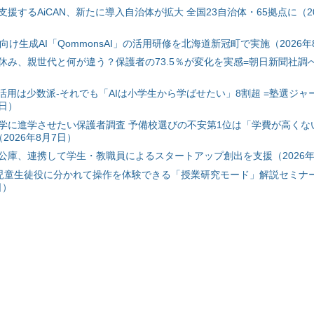
援するAiCAN、新たに導入自治体が拡大 全国23自治体・65拠点に（20
自治体向け生成AI「QommonsAI」の活用研修を北海道新冠町で実施（2026年
み、親世代と何が違う？保護者の73.5％が変化を実感=朝日新聞社調べ=
I活用は少数派-それでも「AIは小学生から学ばせたい」8割超 =塾選ジャ
7日）
学に進学させたい保護者調査 予備校選びの不安第1位は「学費が高くな
2026年8月7日）
公庫、連携して学生・教職員によるスタートアップ創出を支援（2026年
と児童生徒役に分かれて操作を体験できる「授業研究モード」解説セミナー
日）