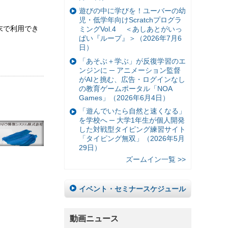
遊びの中に学びを！ユーバーの幼
児・低学年向けScratchプログラ
端末で利用でき
ミングVol.4 ＜あしあとがいっ
ぱい『ループ』＞（2026年7月6
日）
「あそぶ＋学ぶ」が反復学習のエ
ンジンに ─ アニメーション監督
がAIと挑む、広告・ログインなし
の教育ゲームポータル「NOA
Games」（2026年6月4日）
「遊んでいたら自然と速くなる」
を学校へ ─ 大学1年生が個人開発
した対戦型タイピング練習サイト
「タイピング無双」（2026年5月
29日）
ズームイン一覧 >>
イベント・セミナースケジュール
動画ニュース