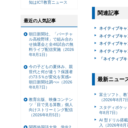
知はICT教育ニュース
関連記事
最近の人気記事
ネイティブキャン
朝日新聞社、「バーチャ
ネイティブキャ
ル高校野球」で組み合わ
ネイティブキャ
せ抽選会と全48試合の無
料ライブ配信実施（2026
ネイティブキャ
年8月1日）
「ネイティブキャ
今の子どもの夏休み、親
世代と何が違う？保護者
の73.5％が変化を実感=
最新ニュー
朝日新聞社調べ=（2026
年8月7日）
富⼠ソフト、教
教育出版、映像コンテン
（2026年8月7
ツ「目で見る算数」個人
スタディポケッ
向けストリーミング配信
年8月7日）
（2026年8月5日）
AI 型ドリル
入（2026年8月
関西外国語大学、学生2