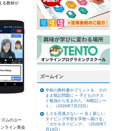
える教材が
ズームイン
学校の教科書やプリントを、その
まま暗記問題に ─ 子どものテス
ト勉強から生まれた「AI暗記シー
ト」（2026年7月23日）
ミスを見逃さない ー 全く新しい
タイピング学習を学校へ届ける。
リズムのユー
「カケルタイピング」（2026年7
オンライン英会
月14日）