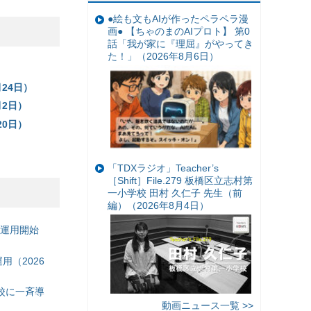
●絵も文もAIが作ったペラペラ漫
画● 【ちゃのまのAIプロト】 第0
話「我が家に『理屈』がやってき
た！」（2026年8月6日）
24日）
2日）
0日）
「TDXラジオ」Teacher’s
［Shift］File.279 板橋区立志村第
一小学校 田村 久仁子 先生（前
編）（2026年8月4日）
の運用開始
（2026
校に一斉導
動画ニュース一覧 >>