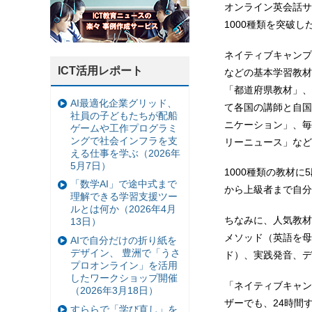
オンライン英会話サ
1000種類を突破し
ネイティブキャンプ
ICT活用レポート
などの基本学習教材
「都道府県教材」、
AI最適化企業グリッド、
て各国の講師と自国
社員の子どもたちが配船
ニケーション」、毎
ゲームや工作プログラミ
ングで社会インフラを支
リーニュース」など
える仕事を学ぶ（2026年
5月7日）
1000種類の教材
「数学AI」で途中式まで
から上級者まで自分
理解できる学習支援ツー
ルとは何か（2026年4月
ちなみに、人気教材
13日）
メソッド（英語を母
AIで自分だけの折り紙を
デザイン、 豊洲で「うさ
ド）、実践発音、デ
プロオンライン」を活用
したワークショップ開催
「ネイティブキャン
（2026年3月18日）
ザーでも、24時間
すららで「学び直し」を