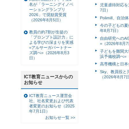
名が「ラーニングイノベ
児童虐待対応を支
ーショングランプリ
7日）
2026」で奨励賞受賞
Polimill、
（2026年8月5日）
今の子どもの夏休
年8月7日）
教員の約7割が生徒の
「プロンプト設計力」に
自由研究へのA
よる学びの深まりを実感
=（2026年8月
=アルサーガパートナー
子どもを難関大
ズ調べ=（2026年8月3
浜予備校調べ=（
日）
高専機構と日本
Sky、教員役
ICT教育ニュースからの
（2026年8月7
お知らせ
ICT教育ニュース運営会
社、社名変更および代表
者変更のお知らせ（2025
年7月1日）
お知らせ一覧 >>