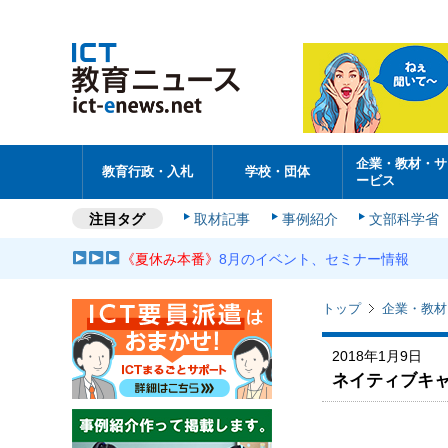
企業・教材・サ
教育行政・入札
学校・団体
ービス
注目タグ
取材記事
事例紹介
文部科学省
《夏休み本番》
8月のイベント、セミナー情報
トップ
企業・教材
2018年1月9日
ネイティブキャ