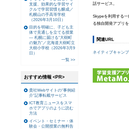
話サービス。
支援、効果的な学習サイ
クルで学習習慣も醸成／
札幌山の手高等学校
Skypeを利用する
（2026年3月10日）
る独自開発アプリを
目的を明確に、子ども主
体で見通しを立てる授業
— 札幌に届ける“大樹町
関連URL
の魅力”／北海道大樹町立
大樹小学校（2026年3月9
ネイティブキャンプ
日）
一覧 >>
おすすめ情報 <PR>
貴社Webサイトの“事例紹
介”記事転載サービス
ICT教育ニュースをスマ
ホでアプリのように読む
方法
イベント・セミナー・体
験会・公開授業の無料告