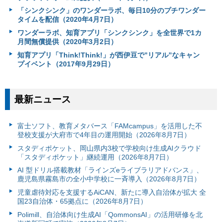
「シンクシンク」のワンダーラボ、毎日10分のプチワンダー
タイムを配信（2020年4月7日）
ワンダーラボ、知育アプリ「シンクシンク」を全世界で1カ
月間無償提供（2020年3月2日）
知育アプリ「Think!Think!」が西伊豆で”リアル”なキャン
プイベント（2017年9月29日）
最新ニュース
富⼠ソフト、教育メタバース「FAMcampus」を活用した不
登校支援が大府市で4年目の運用開始（2026年8月7日）
スタディポケット、岡山県内3校で学校向け生成AIクラウド
「スタディポケット」継続運用（2026年8月7日）
AI 型ドリル搭載教材「ラインズeライブラリアドバンス」、
鹿児島県霧島市の全小中学校に一斉導入（2026年8月7日）
児童虐待対応を支援するAiCAN、新たに導入自治体が拡大 全
国23自治体・65拠点に（2026年8月7日）
Polimill、自治体向け生成AI「QommonsAI」の活用研修を北