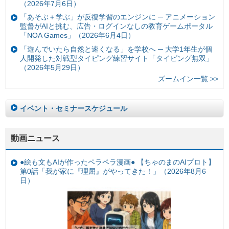
（2026年7月6日）
「あそぶ＋学ぶ」が反復学習のエンジンに ─ アニメーション
監督がAIと挑む、広告・ログインなしの教育ゲームポータル
「NOA Games」（2026年6月4日）
「遊んでいたら自然と速くなる」を学校へ ─ 大学1年生が個
人開発した対戦型タイピング練習サイト「タイピング無双」
（2026年5月29日）
ズームイン一覧 >>
イベント・セミナースケジュール
動画ニュース
●絵も文もAIが作ったペラペラ漫画● 【ちゃのまのAIプロト】
第0話「我が家に『理屈』がやってきた！」（2026年8月6
日）