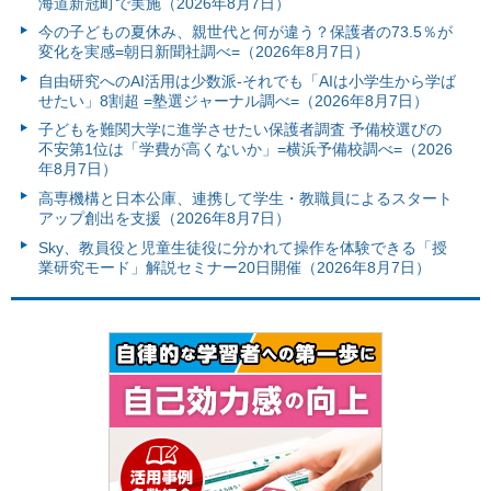
海道新冠町で実施（2026年8月7日）
今の子どもの夏休み、親世代と何が違う？保護者の73.5％が
変化を実感=朝日新聞社調べ=（2026年8月7日）
自由研究へのAI活用は少数派-それでも「AIは小学生から学ば
せたい」8割超 =塾選ジャーナル調べ=（2026年8月7日）
子どもを難関大学に進学させたい保護者調査 予備校選びの
不安第1位は「学費が高くないか」=横浜予備校調べ=（2026
年8月7日）
高専機構と日本公庫、連携して学生・教職員によるスタート
アップ創出を支援（2026年8月7日）
Sky、教員役と児童生徒役に分かれて操作を体験できる「授
業研究モード」解説セミナー20日開催（2026年8月7日）