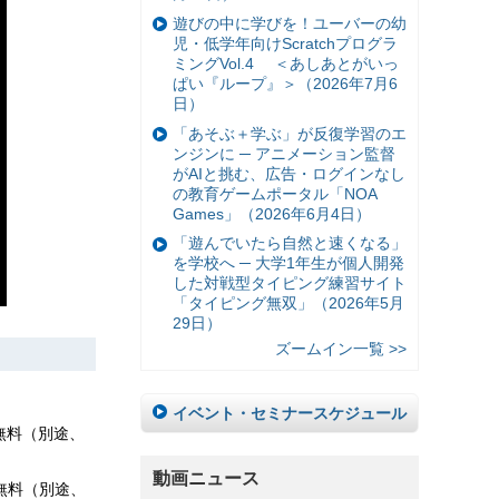
遊びの中に学びを！ユーバーの幼
児・低学年向けScratchプログラ
ミングVol.4 ＜あしあとがいっ
ぱい『ループ』＞（2026年7月6
日）
「あそぶ＋学ぶ」が反復学習のエ
ンジンに ─ アニメーション監督
がAIと挑む、広告・ログインなし
の教育ゲームポータル「NOA
Games」（2026年6月4日）
「遊んでいたら自然と速くなる」
を学校へ ─ 大学1年生が個人開発
した対戦型タイピング練習サイト
「タイピング無双」（2026年5月
29日）
ズームイン一覧 >>
イベント・セミナースケジュール
、無料（別途、
動画ニュース
）、無料（別途、