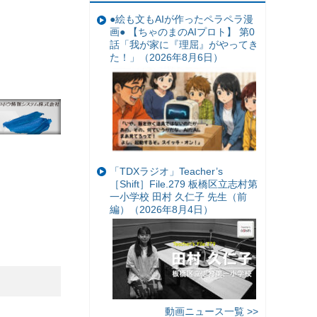
●絵も文もAIが作ったペラペラ漫
画● 【ちゃのまのAIプロト】 第0
話「我が家に『理屈』がやってき
た！」（2026年8月6日）
「TDXラジオ」Teacher’s
［Shift］File.279 板橋区立志村第
一小学校 田村 久仁子 先生（前
編）（2026年8月4日）
動画ニュース一覧 >>