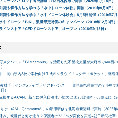
ドローンパイロット養成講座 2月3日札幌市で開催（2020年1月15日）
礎知識や操作方法を学べる「水中ドローン体験」開催（2019年9月9日）
知識や操作方法を学ぶ「水中ドローン体験会」8月5日開催（2019年7月
中ドローン「BIKI」数量限定特価のキャンペーン（2018年12月3日）
ラインストア「CFDドローンストア」オープン（2018年9月3日）
ス
育メタバース「FAMcampus」を活用した不登校支援が大府市で4年目
日）
ト、岡山県内3校で学校向け生成AIクラウド「スタディポケット」継続運用
搭載教材「ラインズeライブラリアドバンス」、鹿児島県霧島市の全小中学
7日）
援するAiCAN、新たに導入自治体が拡大 全国23自治体・65拠点に（20
自治体向け生成AI「QommonsAI」の活用研修を北海道新冠町で実施（2026年
み、親世代と何が違う？保護者の73.5％が変化を実感=朝日新聞社調べ=