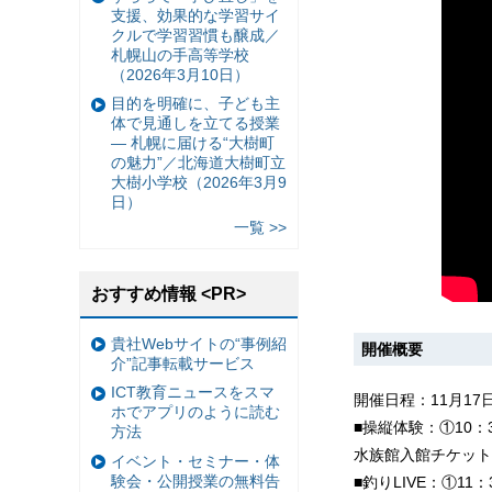
支援、効果的な学習サイ
クルで学習習慣も醸成／
札幌山の手高等学校
（2026年3月10日）
目的を明確に、子ども主
体で見通しを立てる授業
— 札幌に届ける“大樹町
の魅力”／北海道大樹町立
大樹小学校（2026年3月9
日）
一覧 >>
おすすめ情報 <PR>
貴社Webサイトの“事例紹
開催概要
介”記事転載サービス
ICT教育ニュースをスマ
開催日程：11月17日
ホでアプリのように読む
■操縦体験：①10：3
方法
水族館入館チケット
イベント・セミナー・体
験会・公開授業の無料告
■釣りLIVE：①11