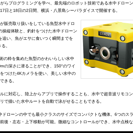
ながらプログラミングを学べ、最先端のロボット技術である水中ドロー
17日と18日の2日間、横浜・八景島シーパラダイスで開催する。
が販売取り扱いをしている魚型水中ドロ
)」の操縦体験と、釣針をつけた水中ドローン
群を追い、魚がエサに食いつく瞬間までを
きる。
新技術の粋を集めた魚型のかわいらしい水中
0mの深さに潜ることができ、150°のワイ
をつけた4Kカメラを使い、美しい水中の
できる。
ルに対応し、陸上からアプリで操作することも、水中で超音波リモコン
リで描いた水中ルートを自動で泳がせることもできる。
水中ドローンの中でも最小クラスのサイズでコンパクトな機体。6つのス
前後・左右・上下移動が可能。微細なコントロールができ、水中点検な