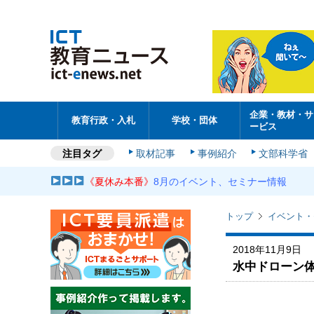
企業・教材・サ
教育行政・入札
学校・団体
ービス
注目タグ
取材記事
事例紹介
文部科学省
《夏休み本番》
8月のイベント、セミナー情報
トップ
イベント・
2018年11月9日
水中ドローン体