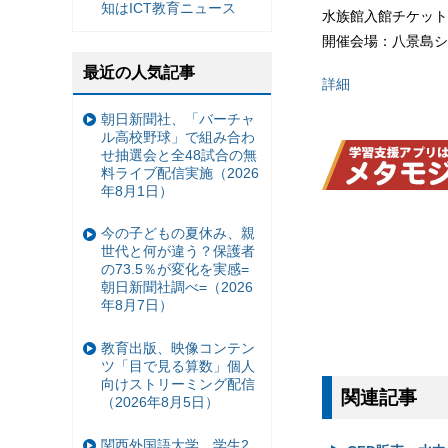
知はICT教育ニュース
水族館入館チケット
開催会場：八景島シ
最近の人気記事
詳細
朝日新聞社、「バーチャ
ル高校野球」で組み合わ
せ抽選会と全48試合の無
料ライブ配信実施（2026
年8月1日）
今の子どもの夏休み、親
世代と何が違う？保護者
の73.5％が変化を実感=
朝日新聞社調べ=（2026
年8月7日）
教育出版、映像コンテン
ツ「目で見る算数」個人
向けストリーミング配信
関連記事
（2026年8月5日）
関西外国語大学、学生2