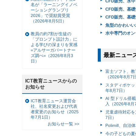
CFD販売、水中
名が「ラーニングイノベ
CFD販売、基
ーショングランプリ
2026」で奨励賞受賞
CFD販売、基礎
（2026年8月5日）
魚型のかわいい水
水中専門のオン
教員の約7割が生徒の
「プロンプト設計力」に
よる学びの深まりを実感
=アルサーガパートナー
最新ニュー
ズ調べ=（2026年8月3
日）
富⼠ソフト、教
（2026年8月7
ICT教育ニュースからの
スタディポケッ
お知らせ
年8月7日）
AI 型ドリル
ICT教育ニュース運営会
入（2026年8月
社、社名変更および代表
者変更のお知らせ（2025
児童虐待対応を支
年7月1日）
7日）
お知らせ一覧 >>
Polimill、
今の子どもの夏休