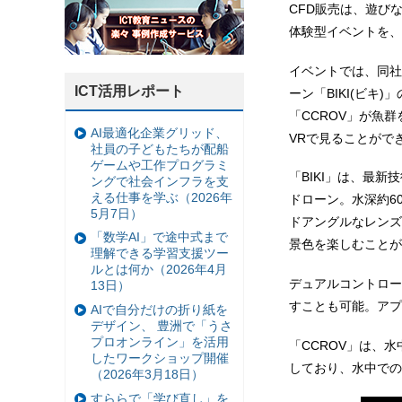
CFD販売は、遊び
体験型イベントを、
イベントでは、同社
ICT活用レポート
ーン「BIKI(ビキ
「CCROV」が魚
AI最適化企業グリッド、
VRで見ることがで
社員の子どもたちが配船
ゲームや工作プログラミ
「BIKI」は、最
ングで社会インフラを支
える仕事を学ぶ（2026年
ドローン。水深約6
5月7日）
ドアングルなレンズ
「数学AI」で途中式まで
景色を楽しむことが
理解できる学習支援ツー
ルとは何か（2026年4月
デュアルコントロー
13日）
すことも可能。アプ
AIで自分だけの折り紙を
デザイン、 豊洲で「うさ
プロオンライン」を活用
「CCROV」は、
したワークショップ開催
しており、水中での
（2026年3月18日）
すららで「学び直し」を