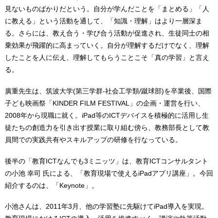
見ないものばかりだという。自分が学んだことを「まとめる」「人
に教える」という活動を通して、「知識・理解」はより一層深ま
る。さらには、教え合う・学び合う活動が促進され、生徒同士の相
乗効果が飛躍的に高まっていく。自分が理解するだけでなく、理解
したことを人に伝え、理解してもらうことこそ「真の学習」と言え
る。
廣重先生は、筑波大学(第三学群-社会工学類/蹴球部)を卒業後、国際
子ども映画祭「KINDER FILM FESTIVAL」の企画・運営を行い、
2008年から現職に就く。iPad等のICTデバイスを積極的に活用し生
徒たちの創造力を引き出す授業に取り組む傍ら、教務部長として教
員間での実践共有やスキルアップの研修を行なっている。
後半の「教育ICTなんでも3ミニッツ」は、教育ICTコンサルタント
の小池 幸司 氏による、「教育現場で使えるiPadアプリ講座」。今回
紹介するのは、「Keynote」。
小池さんは、2011年3月、他の学習塾に先駆けてiPad導入を実現。