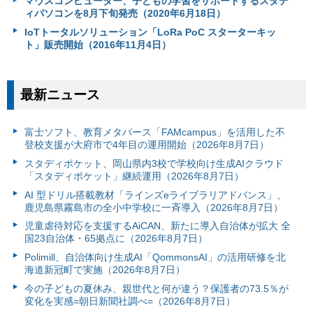
マウスコンピューター、子どもの学習をサポートするスタデ
ィパソコンを8月下旬発売（2020年6月18日）
IoTトータルソリューション「LoRa PoC スターターキッ
ト」販売開始（2016年11月4日）
最新ニュース
富⼠ソフト、教育メタバース「FAMcampus」を活用した不
登校支援が大府市で4年目の運用開始（2026年8月7日）
スタディポケット、岡山県内3校で学校向け生成AIクラウド
「スタディポケット」継続運用（2026年8月7日）
AI 型ドリル搭載教材「ラインズeライブラリアドバンス」、
鹿児島県霧島市の全小中学校に一斉導入（2026年8月7日）
児童虐待対応を支援するAiCAN、新たに導入自治体が拡大 全
国23自治体・65拠点に（2026年8月7日）
Polimill、自治体向け生成AI「QommonsAI」の活用研修を北
海道新冠町で実施（2026年8月7日）
今の子どもの夏休み、親世代と何が違う？保護者の73.5％が
変化を実感=朝日新聞社調べ=（2026年8月7日）