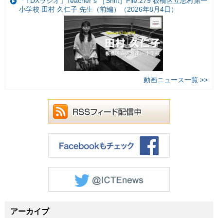
「TDXラジオ」Teacher’s ［Shift］File.279 板橋区立志村第一
小学校 田村 久仁子 先生（前編）（2026年8月4日）
動画ニュース一覧 >>
アーカイブ