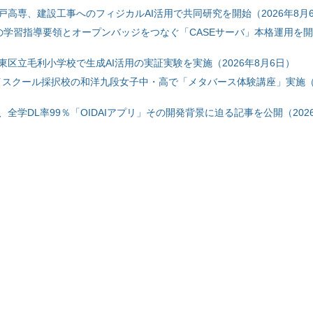
戸高専、建設工事へのフィジカルAI活用で共同研究を開始（2026年8月
初の学習指導要領とオープンバッジをつなぐ「CASEサーバ」本格運用を開始
東区立毛利小学校で生成AI活用の実証実験を実施（2026年8月6日）
ハイスクール採択校の和洋九段女子中・高で「メタバース体験講座」実施（2
全学DL率99％「OIDAIアプリ」その開発背景に迫る記事を公開（2026