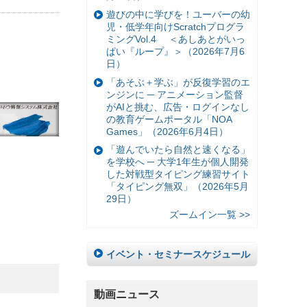
遊びの中に学びを！ユーバーの幼
児・低学年向けScratchプログラ
ミングVol.4 ＜あしあとがいっ
ぱい『ループ』＞（2026年7月6
日）
「あそぶ＋学ぶ」が反復学習のエ
ンジンに ─ アニメーション監督
がAIと挑む、広告・ログインなし
の教育ゲームポータル「NOA
Games」（2026年6月4日）
「遊んでいたら自然と速くなる」
を学校へ ─ 大学1年生が個人開発
した対戦型タイピング練習サイト
「タイピング無双」（2026年5月
29日）
ズームイン一覧 >>
イベント・セミナースケジュール
動画ニュース