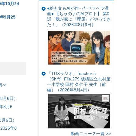
年10月24
●絵も文もAIが作ったペラペラ漫
画● 【ちゃのまのAIプロト】 第0
年9月25
話「我が家に『理屈』がやってき
た！」（2026年8月6日）
「TDXラジオ」Teacher’s
［Shift］File.279 板橋区立志村第
一小学校 田村 久仁子 先生（前
調べ
編）（2026年8月4日）
8月6日）
年8月6
8月6日）
026年8
動画ニュース一覧 >>