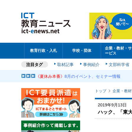
企業・教材・サ
教育行政・入札
学校・団体
ービス
注目タグ
取材記事
事例紹介
文部科学省
《夏休み本番》
8月のイベント、セミナー情報
トップ
企業・教材
2019年9月13日
ハック、「東大