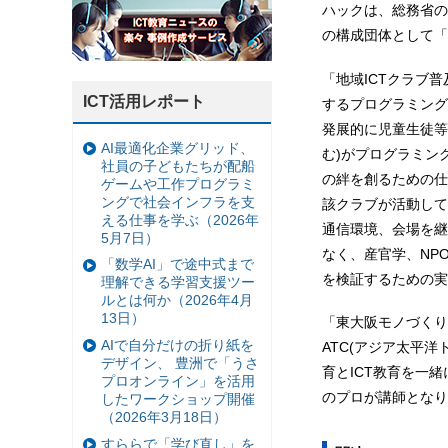
ハックは、総務省の
の構成団体として「
「地域ICTクラブ普
ICT活用レポート
するプログラミング
発展的に児童生徒等
AI最適化企業グリッド、
む)がプログラミン
社員の子どもたちが配船
の絆を創るための仕
ゲームや工作プログラミ
ングで社会インフラを支
該クラブが活動して
える仕事を学ぶ（2026年
通信環境、会場を継
5月7日）
なく、産官学、NP
「数学AI」で途中式まで
を検証するための実
理解できる学習支援ツー
ルとは何か（2026年4月
13日）
「東大阪モノづくり
AIで自分だけの折り紙を
ATC(アジア太平
デザイン、 豊洲で「うさ
育とICT教育を一
プロオンライン」を活用
のプロが講師となり
したワークショップ開催
（2026年3月18日）
すららで「学び直し」を