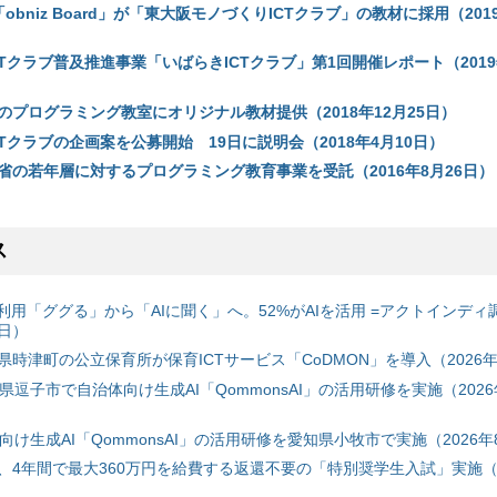
obniz Board」が「東大阪モノづくりICTクラブ」の教材に採用（2019
Tクラブ普及推進事業「いばらきICTクラブ」第1回開催レポート（2019
のプログラミング教室にオリジナル教材提供（2018年12月25日）
Tクラブの企画案を公募開始 19日に説明会（2018年4月10日）
省の若年層に対するプログラミング教育事業を受託（2016年8月26日）
ス
利用「ググる」から「AIに聞く」へ。52%がAIを活用 =アクトインディ
6日）
時津町の公立保育所が保育ICTサービス「CoDMON」を導入（2026年
神奈川県逗子市で自治体向け生成AI「QommonsAI」の活用研修を実施（2026
自治体向け生成AI「QommonsAI」の活用研修を愛知県小牧市で実施（2026年
、4年間で最大360万円を給費する返還不要の「特別奨学生入試」実施（2