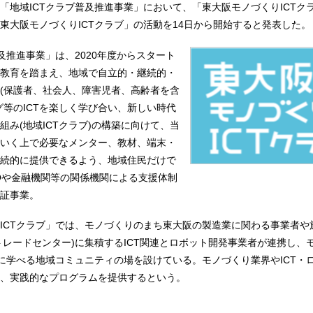
「地域ICTクラブ普及推進事業」において、「東大阪モノづくりICTク
東大阪モノづくりICTクラブ」の活動を14日から開始すると発表した。
及推進事業」は、2020年度からスタート
教育を踏まえ、地域で自立的・継続的・
(保護者、社会人、障害児者、高齢者を含
グ等のICTを楽しく学び合い、新しい時代
組み(地域ICTクラブ)の構築に向けて、当
いく上で必要なメンター、教材、端末・
続的に提供できるよう、地域住民だけで
Oや金融機関等の関係機関による支援体制
証事業。
ICTクラブ」では、モノづくりのまち東大阪の製造業に関わる事業者や
洋トレードセンター)に集積するICT関連とロボット開発事業者が連携し、
緒に学べる地域コミュニティの場を設けている。モノづくり業界やICT・
、実践的なプログラムを提供するという。