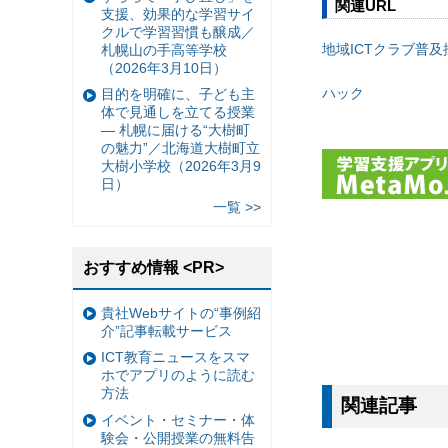
関連URL
支援、効果的な学習サイ
クルで学習習慣も醸成／
地域ICTクラブ普及
札幌山の手高等学校
（2026年3月10日）
ハック
目的を明確に、子ども主
体で見通しを立てる授業
— 札幌に届ける“大樹町
の魅力”／北海道大樹町立
大樹小学校（2026年3月9
日）
一覧 >>
おすすめ情報 <PR>
貴社Webサイトの“事例紹
介”記事転載サービス
ICT教育ニュースをスマ
ホでアプリのように読む
方法
関連記事
イベント・セミナー・体
験会・公開授業の無料告