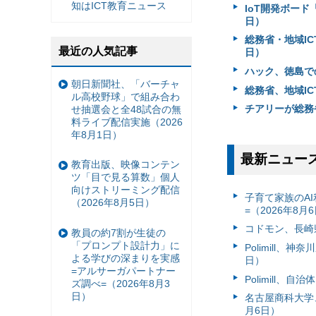
知はICT教育ニュース
IoT開発ボード「
日）
総務省・地域IC
最近の人気記事
日）
ハック、徳島で
朝日新聞社、「バーチャ
総務省、地域IC
ル高校野球」で組み合わ
チアリーが総務
せ抽選会と全48試合の無
料ライブ配信実施（2026
年8月1日）
最新ニュー
教育出版、映像コンテン
ツ「目で見る算数」個人
向けストリーミング配信
子育て家族のAI
（2026年8月5日）
=（2026年8月
コドモン、長崎県
教員の約7割が生徒の
「プロンプト設計力」に
Polimill、
よる学びの深まりを実感
日）
=アルサーガパートナー
Polimill、
ズ調べ=（2026年8月3
日）
名古屋商科大学
月6日）