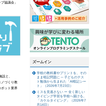
ラブ協議会」
ズームイン
学校の教科書やプリントを、その
施設と、
まま暗記問題に ─ 子どものテス
ト勉強から生まれた「AI暗記シー
モノづくり教
ト」（2026年7月23日）
ロボット業界
ミスを見逃さない ー 全く新しい
タイピング学習を学校へ届ける。
「カケルタイピング」（2026年7
月14日）