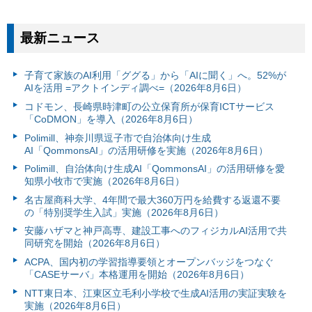
最新ニュース
子育て家族のAI利用「ググる」から「AIに聞く」へ。52%が
AIを活用 =アクトインディ調べ=（2026年8月6日）
コドモン、長崎県時津町の公立保育所が保育ICTサービス
「CoDMON」を導入（2026年8月6日）
Polimill、神奈川県逗子市で自治体向け生成
AI「QommonsAI」の活用研修を実施（2026年8月6日）
Polimill、自治体向け生成AI「QommonsAI」の活用研修を愛
知県小牧市で実施（2026年8月6日）
名古屋商科大学、4年間で最大360万円を給費する返還不要
の「特別奨学生入試」実施（2026年8月6日）
安藤ハザマと神戸高専、建設工事へのフィジカルAI活用で共
同研究を開始（2026年8月6日）
ACPA、国内初の学習指導要領とオープンバッジをつなぐ
「CASEサーバ」本格運用を開始（2026年8月6日）
NTT東日本、江東区立毛利小学校で生成AI活用の実証実験を
実施（2026年8月6日）