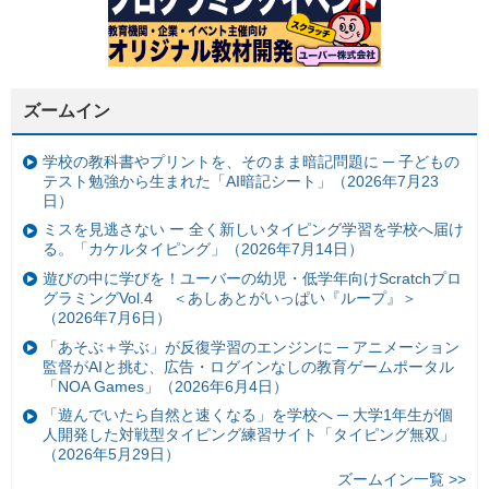
ズームイン
学校の教科書やプリントを、そのまま暗記問題に ─ 子どもの
テスト勉強から生まれた「AI暗記シート」（2026年7月23
日）
ミスを見逃さない ー 全く新しいタイピング学習を学校へ届け
る。「カケルタイピング」（2026年7月14日）
遊びの中に学びを！ユーバーの幼児・低学年向けScratchプロ
グラミングVol.4 ＜あしあとがいっぱい『ループ』＞
（2026年7月6日）
「あそぶ＋学ぶ」が反復学習のエンジンに ─ アニメーション
監督がAIと挑む、広告・ログインなしの教育ゲームポータル
「NOA Games」（2026年6月4日）
「遊んでいたら自然と速くなる」を学校へ ─ 大学1年生が個
人開発した対戦型タイピング練習サイト「タイピング無双」
（2026年5月29日）
ズームイン一覧 >>