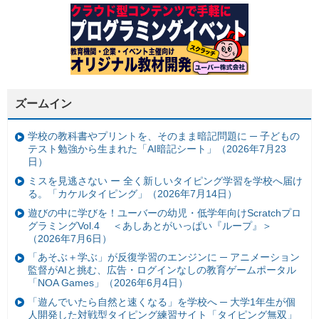
ズームイン
学校の教科書やプリントを、そのまま暗記問題に ─ 子どもの
テスト勉強から生まれた「AI暗記シート」（2026年7月23
日）
ミスを見逃さない ー 全く新しいタイピング学習を学校へ届け
る。「カケルタイピング」（2026年7月14日）
遊びの中に学びを！ユーバーの幼児・低学年向けScratchプロ
グラミングVol.4 ＜あしあとがいっぱい『ループ』＞
（2026年7月6日）
「あそぶ＋学ぶ」が反復学習のエンジンに ─ アニメーション
監督がAIと挑む、広告・ログインなしの教育ゲームポータル
「NOA Games」（2026年6月4日）
「遊んでいたら自然と速くなる」を学校へ ─ 大学1年生が個
人開発した対戦型タイピング練習サイト「タイピング無双」