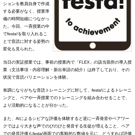
ションを教員自身で作成
する必要がなく、授業準
備の時間短縮につながっ
た。今回、一斉授業の中
でfesta!を取り入れるこ
とで音読に対する姿勢の
変化も見られた。
当日の実証授業では、事前の授業内で「FLEX」の該当箇所の導入授
業（文法事項・内容理解・新出単語の紹介）は終了しており、その
状況で音読バリエーションを体験。
単調になりがちな音読トレーニングに対して、festa!によるトレーニ
ングと、ペアや一斉授業でのトレーニングを組み合わせることで、
より活動的になることが分かった。
また、AIによるシビアな評価を体験すると逆に一斉発音やペアワー
クではより大きな声でのびのびと発音する生徒が増えること、ペア
での発音評価もfesta!画面での客観的な数値を元に、どうすれば評価