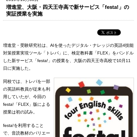
増進堂、大阪・四天王寺高で新サービス「festa!」の
実証授業を実施
増進堂・受験研究社は、AIを使ったデジタル・ナレッジの英語4技能
対策授業実現ツール「トレパ」に、検定教科書「FLEX」をバンドル
した新サービス「festa!」の授業を、大阪の四天王寺高校で10月11
日に実施した。
同校では、トレパを一部
の英語科教員が従来も利
用していたが、今回の
festa!「FLEX」版による
授業は初の試み。
festa!を利用すること
で、音読教材のバリエー