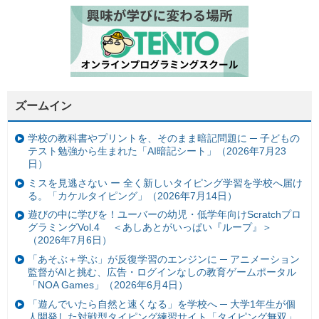
ズームイン
学校の教科書やプリントを、そのまま暗記問題に ─ 子どもの
テスト勉強から生まれた「AI暗記シート」（2026年7月23
日）
ミスを見逃さない ー 全く新しいタイピング学習を学校へ届け
る。「カケルタイピング」（2026年7月14日）
遊びの中に学びを！ユーバーの幼児・低学年向けScratchプロ
グラミングVol.4 ＜あしあとがいっぱい『ループ』＞
（2026年7月6日）
「あそぶ＋学ぶ」が反復学習のエンジンに ─ アニメーション
監督がAIと挑む、広告・ログインなしの教育ゲームポータル
「NOA Games」（2026年6月4日）
「遊んでいたら自然と速くなる」を学校へ ─ 大学1年生が個
人開発した対戦型タイピング練習サイト「タイピング無双」