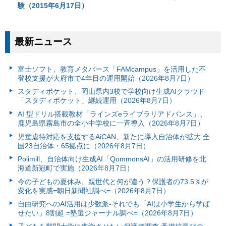
験（2015年6月17日）
最新ニュース
富⼠ソフト、教育メタバース「FAMcampus」を活用した不
登校支援が大府市で4年目の運用開始（2026年8月7日）
スタディポケット、岡山県内3校で学校向け生成AIクラウド
「スタディポケット」継続運用（2026年8月7日）
AI 型ドリル搭載教材「ラインズeライブラリアドバンス」、
鹿児島県霧島市の全小中学校に一斉導入（2026年8月7日）
児童虐待対応を支援するAiCAN、新たに導入自治体が拡大 全
国23自治体・65拠点に（2026年8月7日）
Polimill、自治体向け生成AI「QommonsAI」の活用研修を北
海道新冠町で実施（2026年8月7日）
今の子どもの夏休み、親世代と何が違う？保護者の73.5％が
変化を実感=朝日新聞社調べ=（2026年8月7日）
自由研究へのAI活用は少数派-それでも「AIは小学生から学ば
せたい」8割超 =塾選ジャーナル調べ=（2026年8月7日）