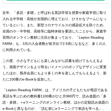
近年、「多読・多聴」と呼ばれる英語学習を授業や家庭学習に取り
入れる中学校・高校が全国的に増えており、ひそかなブームになっ
ているという。また、新型コロナウイルスの感染拡大を防ぐため、
全国の小・中学校、高校等に臨時休校を要請したことから、家庭学
習用のオンライン教材に注目が集まっており、「Lepton Reading
FARM」も、3月の入会者数が前月比で2.5倍になるなど、多くの人
に利用されている。
この度、小さな子どもにも楽しみながら読書を続けてもらえるよ
う、画面デザインをより明るいイメージのポップなデザインに変更
したほか、既存会員にもより多くの本を楽しんでもらえるよう、新
たに100冊のe-Bookを追加した。
「Lepton Reading FARM」は、アメリカの子どもたちが母語である
英語を学ぶための教科書1100冊がひと月980円で、読み放題の「多
読・多聴」＋eラーニングのオンライン教材。ほかの定額読み放題の
e-Bookと異なるのが、「読む前にeラーニングで単語を学べる」、