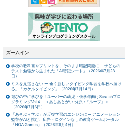
ズームイン
学校の教科書やプリントを、そのまま暗記問題に ─ 子どもの
テスト勉強から生まれた「AI暗記シート」（2026年7月23
日）
ミスを見逃さない ー 全く新しいタイピング学習を学校へ届け
る。「カケルタイピング」（2026年7月14日）
遊びの中に学びを！ユーバーの幼児・低学年向けScratchプロ
グラミングVol.4 ＜あしあとがいっぱい『ループ』＞
（2026年7月6日）
「あそぶ＋学ぶ」が反復学習のエンジンに ─ アニメーション
監督がAIと挑む、広告・ログインなしの教育ゲームポータル
「NOA Games」（2026年6月4日）