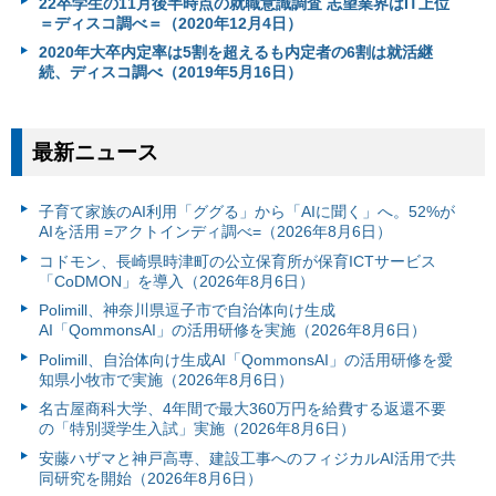
22卒学生の11月後半時点の就職意識調査 志望業界はIT上位
＝ディスコ調べ＝（2020年12月4日）
2020年大卒内定率は5割を超えるも内定者の6割は就活継
続、ディスコ調べ（2019年5月16日）
最新ニュース
子育て家族のAI利用「ググる」から「AIに聞く」へ。52%が
AIを活用 =アクトインディ調べ=（2026年8月6日）
コドモン、長崎県時津町の公立保育所が保育ICTサービス
「CoDMON」を導入（2026年8月6日）
Polimill、神奈川県逗子市で自治体向け生成
AI「QommonsAI」の活用研修を実施（2026年8月6日）
Polimill、自治体向け生成AI「QommonsAI」の活用研修を愛
知県小牧市で実施（2026年8月6日）
名古屋商科大学、4年間で最大360万円を給費する返還不要
の「特別奨学生入試」実施（2026年8月6日）
安藤ハザマと神戸高専、建設工事へのフィジカルAI活用で共
同研究を開始（2026年8月6日）