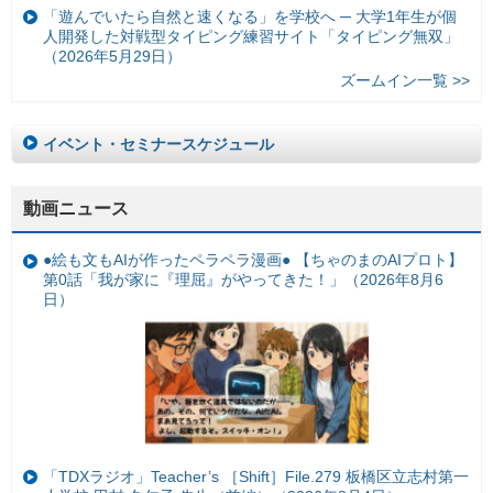
「遊んでいたら自然と速くなる」を学校へ ─ 大学1年生が個
人開発した対戦型タイピング練習サイト「タイピング無双」
（2026年5月29日）
ズームイン一覧 >>
イベント・セミナースケジュール
動画ニュース
●絵も文もAIが作ったペラペラ漫画● 【ちゃのまのAIプロト】
第0話「我が家に『理屈』がやってきた！」（2026年8月6
日）
「TDXラジオ」Teacher’s ［Shift］File.279 板橋区立志村第一