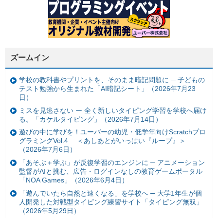
ズームイン
学校の教科書やプリントを、そのまま暗記問題に ─ 子どもの
テスト勉強から生まれた「AI暗記シート」（2026年7月23
日）
ミスを見逃さない ー 全く新しいタイピング学習を学校へ届け
る。「カケルタイピング」（2026年7月14日）
遊びの中に学びを！ユーバーの幼児・低学年向けScratchプロ
グラミングVol.4 ＜あしあとがいっぱい『ループ』＞
（2026年7月6日）
「あそぶ＋学ぶ」が反復学習のエンジンに ─ アニメーション
監督がAIと挑む、広告・ログインなしの教育ゲームポータル
「NOA Games」（2026年6月4日）
「遊んでいたら自然と速くなる」を学校へ ─ 大学1年生が個
人開発した対戦型タイピング練習サイト「タイピング無双」
（2026年5月29日）