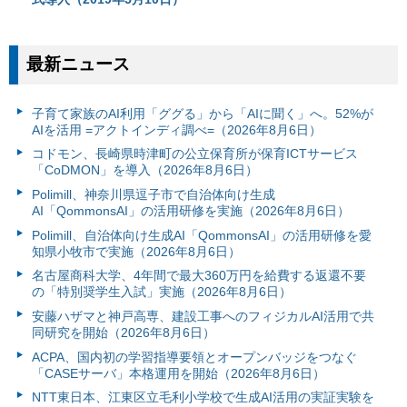
最新ニュース
子育て家族のAI利用「ググる」から「AIに聞く」へ。52%が
AIを活用 =アクトインディ調べ=（2026年8月6日）
コドモン、長崎県時津町の公立保育所が保育ICTサービス
「CoDMON」を導入（2026年8月6日）
Polimill、神奈川県逗子市で自治体向け生成
AI「QommonsAI」の活用研修を実施（2026年8月6日）
Polimill、自治体向け生成AI「QommonsAI」の活用研修を愛
知県小牧市で実施（2026年8月6日）
名古屋商科大学、4年間で最大360万円を給費する返還不要
の「特別奨学生入試」実施（2026年8月6日）
安藤ハザマと神戸高専、建設工事へのフィジカルAI活用で共
同研究を開始（2026年8月6日）
ACPA、国内初の学習指導要領とオープンバッジをつなぐ
「CASEサーバ」本格運用を開始（2026年8月6日）
NTT東日本、江東区立毛利小学校で生成AI活用の実証実験を