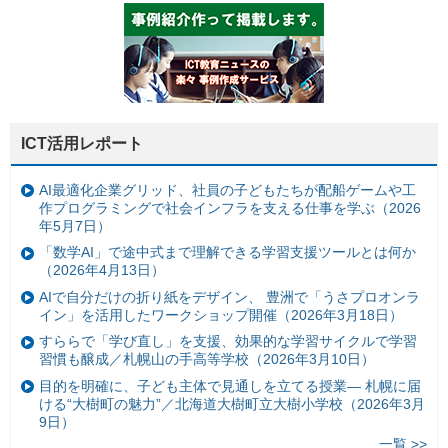
ICT活用レポート
AI最適化企業グリッド、社員の子どもたちが配船ゲームや工
作プログラミングで社会インフラを支える仕事を学ぶ（2026
年5月7日）
「数学AI」で途中式まで理解できる学習支援ツールとは何か
（2026年4月13日）
AIで自分だけの折り紙をデザイン、 豊洲で「うさプロオンラ
イン」を活用したワークショップ開催（2026年3月18日）
すららで「学び直し」を支援、効果的な学習サイクルで学習
習慣も醸成／札幌山の手高等学校（2026年3月10日）
目的を明確に、子ども主体で見通しを立てる授業— 札幌に届
ける“大樹町の魅力”／北海道大樹町立大樹小学校（2026年3月
9日）
一覧 >>