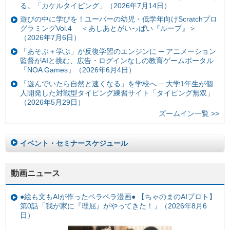
る。「カケルタイピング」（2026年7月14日）
遊びの中に学びを！ユーバーの幼児・低学年向けScratchプロ
グラミングVol.4 ＜あしあとがいっぱい『ループ』＞
（2026年7月6日）
「あそぶ＋学ぶ」が反復学習のエンジンに ─ アニメーション
監督がAIと挑む、広告・ログインなしの教育ゲームポータル
「NOA Games」（2026年6月4日）
「遊んでいたら自然と速くなる」を学校へ ─ 大学1年生が個
人開発した対戦型タイピング練習サイト「タイピング無双」
（2026年5月29日）
ズームイン一覧 >>
イベント・セミナースケジュール
動画ニュース
●絵も文もAIが作ったペラペラ漫画● 【ちゃのまのAIプロト】
第0話「我が家に『理屈』がやってきた！」（2026年8月6
日）