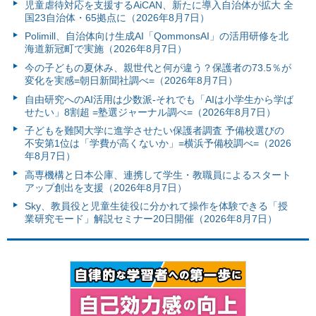
児童虐待対応を支援するAiCAN、新たに導入自治体が拡大 全
国23自治体・65拠点に（2026年8月7日）
Polimill、自治体向け生成AI「QommonsAI」の活用研修を北
海道新冠町で実施（2026年8月7日）
今の子どもの夏休み、親世代と何が違う？保護者の73.5％が
変化を実感=朝日新聞社調べ=（2026年8月7日）
自由研究へのAI活用は少数派-それでも「AIは小学生から学ば
せたい」8割超 =塾選ジャーナル調べ=（2026年8月7日）
子どもを難関大学に進学させたい保護者調査 予備校選びの
不安第1位は「学費が高くないか」=横浜予備校調べ=（2026
年8月7日）
高専機構と日本公庫、連携して学生・教職員によるスタート
アップ創出を支援（2026年8月7日）
Sky、教員役と児童生徒役に分かれて操作を体験できる「授
業研究モード」解説セミナー20日開催（2026年8月7日）